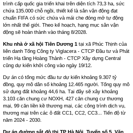
trình cấp quốc gia triển khai trên diện tích 73,3 ha, sức
chứa 135.000 chỗ ngồi, thiết kế là sân vận động đạt
chuẩn FIFA có sức chứa và mái che đóng mở tự động
lớn nhất thế giới. Theo kế hoạch, hạng mục sân vận
động sẽ hoàn thành vào tháng 8/2028.
Khu nhà ở xã hội Tiên Dương 1
tại xã Phúc Thịnh của
liên danh Tổng Công ty Viglacera - CTCP Đầu tư và Phát
triển Hạ tầng Hoàng Thành - CTCP Xây dựng Central
cũng dự kiến khởi công vào ngày 19/12.
Dự án có tổng mức đầu tư dự kiến khoảng 9.307 tỷ
đồng, quy mô dân số khoảng 12.465 người. Tổng quy mô
sử dụng đất khoảng 44,6 ha. Tại đây sẽ xây khoảng
3.103 căn chung cư NOXH, 427 căn chung cư thương
mại, 99 căn liền kề thương mại, các công trình dịch vụ,
thương mại trên các ô đất CC1, CC2, CC3... Tiến độ từ
năm 2024 - 2030.
Dự án đường sắt đô thị TP Hà Nội, Tuyến số 5, Văn