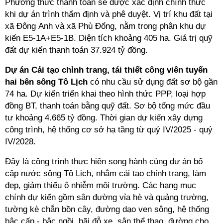
Phương thức thanh toán sẽ được xác định chính thức
khi dự án trình thẩm định và phê duyệt. Vị trí khu đất tại
xã Đông Anh và xã Phù Đổng, nằm trong phân khu dự
kiến E5-1A+E5-1B. Diện tích khoảng 405 ha. Giá trị quỹ
đất dự kiến thanh toán 37.924 tỷ đồng.
Dự án Cải tạo chỉnh trang, tái thiết công viên tuyến
hai bên sông Tô Lịch
có
nhu cầu sử dụng đất sơ bộ gần
74 ha.
Dự kiến triển khai theo hình thức PPP, loại hợp
đồng BT, thanh toán bằng quỹ đất. Sơ bộ tổng mức đầu
tư khoảng 4.665 tỷ đồng. Thời gian dự kiến xây dựng
công trình, hệ thống cơ sở hạ tầng từ quý IV/2025 - quý
IV/2028.
Đây là công trình thực hiện song hành cùng dự án bổ
cập nước sông Tô Lịch, nhằm cải tạo chỉnh trang, làm
đẹp, giảm thiểu ô nhiễm môi trường. Các hạng mục
chính dự kiến gồm sân đường vỉa hè và quảng trường,
tường kè chắn bồn cây, đường dạo ven sông, hệ thống
bậc cấp - bậc ngồi, bãi đỗ xe, sân thể thao, đường cho