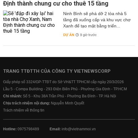
Định thành chung cư cho thuê 15 tầng
Ninh Bình sẽ phá dỡ 2 tòa nhà 5
tầng đã xuống cấp và khu vực chợ
Xanh để tạo mặt bằng triển...
DỰ ÁN
9 giờ trước
TRANG TTĐTTH CỦA CÔNG TY VIETNEWSCORP
Giấy phép số 3324/GP-TTĐT do Sở VH&TT TPHCM cấp ngày 20/3/2026
Lầu 5 - Compa Building - 293 Điện Biên Phủ - Phường Gia Định - TP.HCM
Chi nhánh:
Số 5 - Khu 38A Trần Phú - Phường Ba Đình - TP. Hà Nội
Chịu trách nhiệm nội dung:
Nguyễn Minh Quyết
Trách nhiệm về thông tin
Hotline:
0975798489
Email:
info@vietnammoi.vn