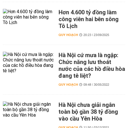
Hơn 4.600 tỷ đồng làm
công viên hai bên sông
Tô Lịch
QUY HOẠCH
20:23 | 23/09/2025
Hà Nội cứ mưa là ngập:
Chức năng lưu thoát
nước của các hồ điều hòa
đang tê liệt?
QUY HOẠCH
09:48 | 30/05/2022
Hà Nội chưa giải ngân
toàn bộ gần 38 tỷ đồng
vào cầu Yên Hòa
QUY HOẠCH
11:50 | 03/12/2021