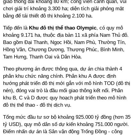
giao thông dài khoảng 80 km; công viên cảnh quan, vui
chơi giải trí khoảng 3.300 ha; diện tích giải phóng mặt
bằng để tái thiết đô thị khoảng 2.100 ha.
Tiếp đến là
Khu đô thị thể thao Olympic
, có quy mô
khoảng 9.171 ha, thuộc địa bàn 11 xã phía Nam Thủ đô.
Bao gồm Đại Thanh, Ngọc Hồi, Nam Phù, Thường Tín,
Hồng Vân, Chương Dương, Thượng Phúc, Bình Minh,
Tam Hưng, Thanh Oai và Dân Hòa.
Theo phương án được thông qua, dự án chia thành 4
phân khu chức năng chính. Phân khu A được định
hướng phát triển đô thị mới gắn với mô hình TOD (đô thị
nén), đóng vai trò là đầu mối giao thông kết nối. Phân
khu B, C và D được quy hoạch phát triển theo mô hình
đô thị thể thao - đô thị dịch vụ.
Tổng mức đầu tư sơ bộ khoảng 925.000 tỷ đồng (hơn 35
tỷ USD), quy mô dân số dự kiến khoảng 751.000 người.
Điểm nhấn dự án là Sân vận động Trống Đồng - công