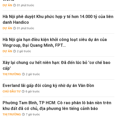
DỰ ÁN
01 phút trước
Hà Nội phê duyệt Khu phức hợp y tế hơn 14.000 tỷ của liên
danh Handico
DỰ ÁN
01 phút trước
Hà Nội gia hạn điều kiện khởi công loạt siêu dự án của
Vingroup, Đại Quang Minh, FPT...
DỰ ÁN
2 giờ trước
Xây lại chung cư hết niên hạn: Đã đến lúc bỏ 'cơ chế bao
cấp'
THỊ TRƯỜNG
2 giờ trước
Everland lãi gấp đôi cùng kỳ nhờ dự án Vân Đồn
CHỦ ĐẦU TƯ
6 giờ trước
Phường Tam Bình, TP HCM: Cò rao phân lô bán nền trên
khu đất đã có chủ, địa phương lên tiếng cảnh báo
THỊ TRƯỜNG
7 giờ trước