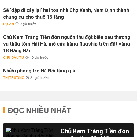
Sẽ 'đập đi xây lại' hai tòa nhà Chợ Xanh, Nam Định thành
chung cư cho thuê 15 tầng
DỰ ÁN
9 giờ trước
Chủ Kem Tràng Tiền đón nguồn thu đột biến sau thương
vụ thâu tóm Hải Hà, mở cửa hàng flagship trên đất vàng
18 Hàng Bài
CHỦ ĐẦU TƯ
10 giờ trước
Nhiều phòng trọ Hà Nội tăng giá
THỊ TRƯỜNG
21 giờ trước
ĐỌC NHIỀU NHẤT
Chủ Kem Tràng Tiền đón