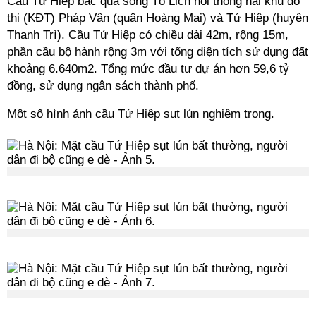
Cầu Tứ Hiệp bắc qua sông Tô Lịch nối thông hai khu đô
thị (KĐT) Pháp Vân (quận Hoàng Mai) và Tứ Hiệp (huyện
Thanh Trì). Cầu Tứ Hiệp có chiều dài 42m, rộng 15m,
phần cầu bộ hành rộng 3m với tổng diện tích sử dụng đất
khoảng 6.640m2. Tổng mức đầu tư dự án hơn 59,6 tỷ
đồng, sử dụng ngân sách thành phố.
Một số hình ảnh cầu Tứ Hiệp sụt lún nghiêm trọng.