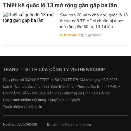
Thiết kế quốc lộ 13 mở rộng gần gấp ba lần
Sau hơn 20 năm chờ đợi, quốc lộ 13
ở cửa ngõ TP HCM chuẩn bị được
mở rộng lên 60 m, 10-14 làn...
QUY HOẠCH
3 giờ trước
TRANG TTĐTTH CỦA CÔNG TY VIETNEWSCORP
Giấy phép số 3324/GP-TTĐT do Sở VH&TT TPHCM cấp ngày 20/3/2026
Lầu 5 - Compa Building - 293 Điện Biên Phủ - Phường Gia Định - TP.HCM
Chi nhánh:
Số 5 - Khu 38A Trần Phú - Phường Ba Đình - TP. Hà Nội
Chịu trách nhiệm nội dung:
Nguyễn Minh Quyết
Trách nhiệm về thông tin
Hotline:
0975798489
Email:
info@vietnammoi.vn