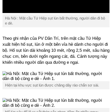
Hà Nội : Mặt cầu Tứ Hiệp sụt lún bất thường, người dân đi bộ
e dè.
Theo ghi nhận của PV Dân Trí, trên mặt cầu Tứ Hiệp
xuất hiện hố sụt, lún ở một bên vỉa hè dành cho người đi
bộ. Hố sụt lún dài khoảng 10 mét, rộng 2,5 mét, sâu hàng
chục cm, bên dưới ngổn ngang cát, đá. Cảnh tượng này
khiến nhiều người dân qua đường e ngại.
Hiện tại khu vực sụt lún được chăng dây rào chắn sơ sài.
Hố lún sâu để lộ ra sắt thép sắc nhọn, tiềm ẩn nhiều nguy