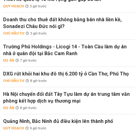
QUY HOẠCH
3 giờ trước
Doanh thu cho thuê đất không bằng bán nhà liền kề,
Sonadezi Châu Đức nói gì?
CHỦ ĐẦU TƯ
3 giờ trước
Trường Phú Holdings - Licogi 14 - Toàn Cầu làm dự án
nhà ở quân đội tại Bắc Cam Ranh
DỰ ÁN
7 giờ trước
DXG rút khỏi hai khu đô thị 6.200 tỷ ở Cần Thơ, Phú Thọ
CHỦ ĐẦU TƯ
8 giờ trước
Hà Nội chuyển đổi đất Tây Tựu làm dự án trung tâm văn
phòng kết hợp dịch vụ thương mại
DỰ ÁN
8 giờ trước
Quảng Ninh, Bắc Ninh đủ điều kiện lên thành phố
QUY HOẠCH
9 giờ trước