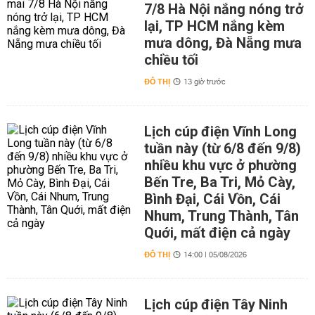
7/8 Hà Nội nắng nóng trở
lại, TP HCM nắng kèm
mưa dông, Đà Nẵng mưa
chiều tối
ĐÔ THỊ
13 giờ trước
Lịch cúp điện Vĩnh Long
tuần này (từ 6/8 đến 9/8)
nhiều khu vực ở phường
Bến Tre, Ba Tri, Mỏ Cày,
Bình Đại, Cái Vồn, Cái
Nhum, Trung Thành, Tân
Quới, mất điện cả ngày
ĐÔ THỊ
14:00 | 05/08/2026
Lịch cúp điện Tây Ninh