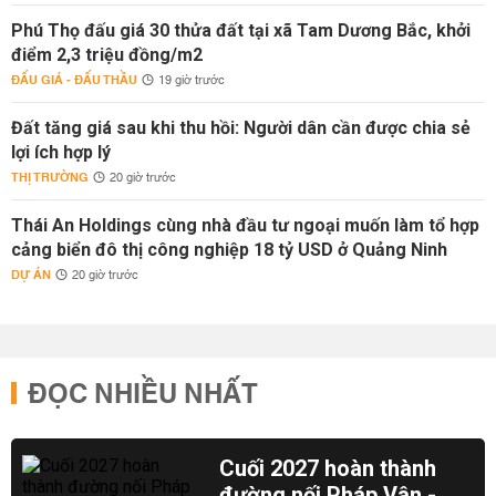
Phú Thọ đấu giá 30 thửa đất tại xã Tam Dương Bắc, khởi
điểm 2,3 triệu đồng/m2
ĐẤU GIÁ - ĐẤU THẦU
19 giờ trước
Đất tăng giá sau khi thu hồi: Người dân cần được chia sẻ
lợi ích hợp lý
THỊ TRƯỜNG
20 giờ trước
Thái An Holdings cùng nhà đầu tư ngoại muốn làm tổ hợp
cảng biển đô thị công nghiệp 18 tỷ USD ở Quảng Ninh
DỰ ÁN
20 giờ trước
ĐỌC NHIỀU NHẤT
Cuối 2027 hoàn thành
đường nối Pháp Vân -