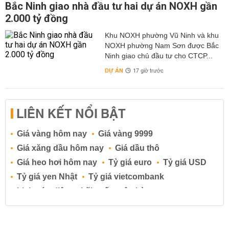
Bắc Ninh giao nhà đầu tư hai dự án NOXH gần
2.000 tỷ đồng
Khu NOXH phường Vũ Ninh và khu
NOXH phường Nam Sơn được Bắc
Ninh giao chủ đầu tư cho CTCP...
DỰ ÁN
17 giờ trước
LIÊN KẾT NỔI BẬT
Giá vàng hôm nay
Giá vàng 9999
Giá xăng dầu hôm nay
Giá dầu thô
Giá heo hơi hôm nay
Tỷ giá euro
Tỷ giá USD
Tỷ giá yen Nhật
Tỷ giá vietcombank
Lịch cúp điện
Lãi suất ngân hàng
Lãi suất tiết kiệm
Lãi suất tiền gửi
Lãi suất ngân hàng Agribank