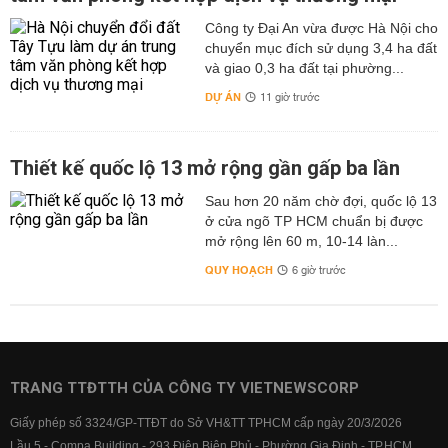
Công ty Đại An vừa được Hà Nội cho
chuyển mục đích sử dụng 3,4 ha đất
và giao 0,3 ha đất tại phường...
DỰ ÁN
11 giờ trước
Thiết kế quốc lộ 13 mở rộng gần gấp ba lần
Sau hơn 20 năm chờ đợi, quốc lộ 13
ở cửa ngõ TP HCM chuẩn bị được
mở rộng lên 60 m, 10-14 làn...
QUY HOẠCH
6 giờ trước
TRANG TTĐTTH CỦA CÔNG TY VIETNEWSCORP
Giấy phép số 3324/GP-TTĐT do Sở VH&TT TPHCM cấp ngày 20/3/2026
Lầu 5 - Compa Building - 293 Điện Biên Phủ - Phường Gia Định - TP.HCM