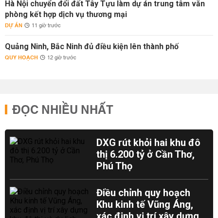
Hà Nội chuyển đổi đất Tây Tựu làm dự án trung tâm văn
phòng kết hợp dịch vụ thương mại
DỰ ÁN
11 giờ trước
Quảng Ninh, Bắc Ninh đủ điều kiện lên thành phố
QUY HOẠCH
12 giờ trước
ĐỌC NHIỀU NHẤT
DXG rút khỏi hai khu đô
thị 6.200 tỷ ở Cần Thơ,
Phú Thọ
Điều chỉnh quy hoạch
Khu kinh tế Vũng Áng,
xác định vị trí xây dựng