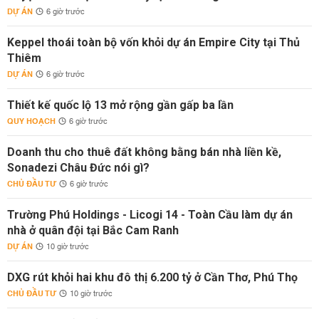
DỰ ÁN
6 giờ trước
Keppel thoái toàn bộ vốn khỏi dự án Empire City tại Thủ
Thiêm
DỰ ÁN
6 giờ trước
Thiết kế quốc lộ 13 mở rộng gần gấp ba lần
QUY HOẠCH
6 giờ trước
Doanh thu cho thuê đất không bằng bán nhà liền kề,
Sonadezi Châu Đức nói gì?
CHỦ ĐẦU TƯ
6 giờ trước
Trường Phú Holdings - Licogi 14 - Toàn Cầu làm dự án
nhà ở quân đội tại Bắc Cam Ranh
DỰ ÁN
10 giờ trước
DXG rút khỏi hai khu đô thị 6.200 tỷ ở Cần Thơ, Phú Thọ
CHỦ ĐẦU TƯ
10 giờ trước