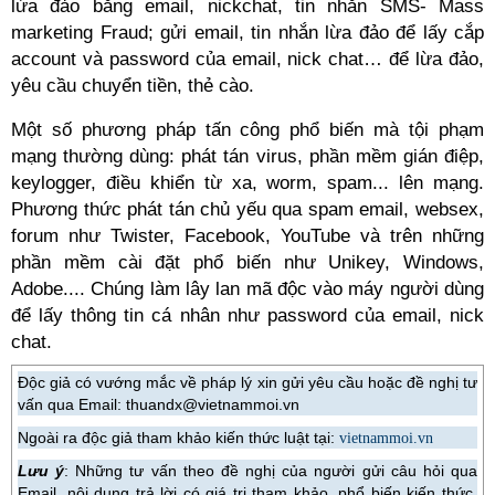
lừa đảo bằng email, nickchat, tin nhắn SMS- Mass
marketing Fraud; gửi email, tin nhắn lừa đảo để lấy cắp
account và password của email, nick chat… để lừa đảo,
yêu cầu chuyển tiền, thẻ cào.
Một số phương pháp tấn công phổ biến mà tội phạm
mạng thường dùng: phát tán virus, phần mềm gián điệp,
keylogger, điều khiển từ xa, worm, spam... lên mạng.
Phương thức phát tán chủ yếu qua spam email, websex,
forum như Twister, Facebook, YouTube và trên những
phần mềm cài đặt phổ biến như Unikey, Windows,
Adobe.... Chúng làm lây lan mã độc vào máy người dùng
để lấy thông tin cá nhân như password của email, nick
chat.
Độc giả có vướng mắc về pháp lý xin gửi yêu cầu hoặc đề nghị tư
vấn qua Email: thuandx@vietnammoi.vn
Ngoài ra độc giả tham khảo kiến thức luật tại:
vietnammoi.vn
Lưu ý
: Những tư vấn theo đề nghị của người gửi câu hỏi qua
Email, nội dung trả lời có giá trị tham khảo, phổ biến kiến thức,