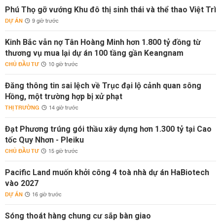
Phú Thọ gỡ vướng Khu đô thị sinh thái và thể thao Việt Trì
DỰ ÁN
9 giờ trước
Kinh Bắc vẫn nợ Tân Hoàng Minh hơn 1.800 tỷ đồng từ
thương vụ mua lại dự án 100 tầng gần Keangnam
CHỦ ĐẦU TƯ
10 giờ trước
Đăng thông tin sai lệch về Trục đại lộ cảnh quan sông
Hồng, một trường hợp bị xử phạt
THỊ TRƯỜNG
14 giờ trước
Đạt Phương trúng gói thầu xây dựng hơn 1.300 tỷ tại Cao
tốc Quy Nhơn - Pleiku
CHỦ ĐẦU TƯ
15 giờ trước
Pacific Land muốn khởi công 4 toà nhà dự án HaBiotech
vào 2027
DỰ ÁN
16 giờ trước
Sóng thoát hàng chung cư sắp bàn giao