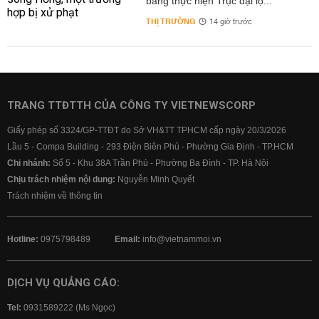
bằng thực hiện Trục đại lộ...
THỊ TRƯỜNG
14 giờ trước
TRANG TTĐTTH CỦA CÔNG TY VIETNEWSCORP
Giấy phép số 3324/GP-TTĐT do Sở VH&TT TPHCM cấp ngày 20/3/2026
Lầu 5 - Compa Building - 293 Điện Biên Phủ - Phường Gia Định - TP.HCM
Chi nhánh:
Số 5 - Khu 38A Trần Phú - Phường Ba Đình - TP. Hà Nội
Chịu trách nhiệm nội dung:
Nguyễn Minh Quyết
Trách nhiệm về thông tin
Hotline:
0975798489
Email:
info@vietnammoi.vn
DỊCH VỤ QUẢNG CÁO:
Tel:
0931589222 (Ms Ngọc)