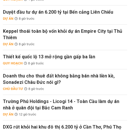
Duyệt đầu tư dự án 6.200 tỷ tại Bến cảng Liên Chiểu
DỰ ÁN
8 giờ trước
Keppel thoái toàn bộ vốn khỏi dự án Empire City tại Thủ
Thiêm
DỰ ÁN
8 giờ trước
Thiết kế quốc lộ 13 mở rộng gần gấp ba lần
QUY HOẠCH
8 giờ trước
Doanh thu cho thuê đất không bằng bán nhà liền kề,
Sonadezi Châu Đức nói gì?
CHỦ ĐẦU TƯ
8 giờ trước
Trường Phú Holdings - Licogi 14 - Toàn Cầu làm dự án
nhà ở quân đội tại Bắc Cam Ranh
DỰ ÁN
12 giờ trước
DXG rút khỏi hai khu đô thị 6.200 tỷ ở Cần Thơ, Phú Thọ