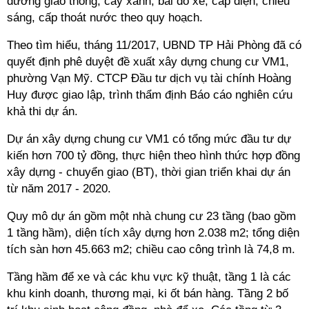
đường giao thông, cây xanh, bãi đỗ xe, cấp điện, chiếu
sáng, cấp thoát nước theo quy hoạch.
Theo tìm hiểu, tháng 11/2017, UBND TP Hải Phòng đã có
quyết định phê duyệt đề xuất xây dựng chung cư VM1,
phường Vạn Mỹ. CTCP Đầu tư dịch vụ tài chính Hoàng
Huy được giao lập, trình thẩm định Báo cáo nghiên cứu
khả thi dự án.
Dự án xây dựng chung cư VM1 có tổng mức đầu tư dự
kiến hơn 700 tỷ đồng, thực hiện theo hình thức hợp đồng
xây dựng - chuyển giao (BT), thời gian triển khai dự án
từ năm 2017 - 2020.
Quy mô dự án gồm một nhà chung cư 23 tầng (bao gồm
1 tầng hầm), diện tích xây dựng hơn 2.038 m2; tổng diện
tích sàn hơn 45.663 m2; chiều cao công trình là 74,8 m.
Tầng hầm để xe và các khu vực kỹ thuật, tầng 1 là các
khu kinh doanh, thương mại, ki ốt bán hàng. Tầng 2 bố