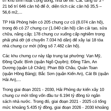
trí khu sinh hoạt cộng đồng, nhà để xe. Các tầng từ 3 -
21 bố trí 646 căn hộ để ở, diện tích các căn hộ 35,5 –
56,6 m2,...
TP Hải Phòng hiện có 205 chung cư cũ (8.074 căn hộ),
trong đó có 27 chung cư (1.040 căn hộ) cần cải tạo, sửa
chữa, nâng cấp; 178 chung cư xuống cấp nghiêm trọng
phải phá dỡ (di chuyển 7.034 hộ dân) để xây lại 18 tòa
nhà chung cư mới (tổng số 7.482 căn hộ).
Các khu chưng cư này tập trung tại phường: Vạn Mỹ,
Đồng Quốc Bình (quận Ngô Quyền); Đồng Tâm, An
Dương (quận Lê Chân); Phan Bội Châu, Quán Toan
(quận Hồng Bàng); Bắc Sơn (quận Kiến An), Cát Bi (quận
Hải An),...
Trong giai đoạn 2021 - 2030, Hải Phòng dự kiến xây 10
chung cư mới tổng vốn đầu tư 6.194 tỷ đồng từ ngân
sách nhà nước. Trong đó, giai đoạn 2021 - 2025 có tổng
mức khoảng 5.435 tỷ đồng, giai đoạn 2026 - 2030 khoảng