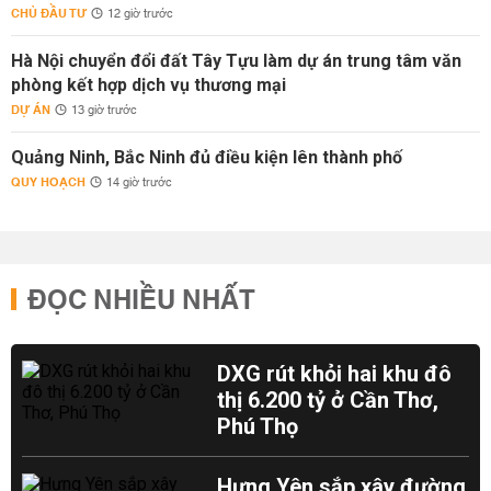
CHỦ ĐẦU TƯ
12 giờ trước
Hà Nội chuyển đổi đất Tây Tựu làm dự án trung tâm văn
phòng kết hợp dịch vụ thương mại
DỰ ÁN
13 giờ trước
Quảng Ninh, Bắc Ninh đủ điều kiện lên thành phố
QUY HOẠCH
14 giờ trước
ĐỌC NHIỀU NHẤT
DXG rút khỏi hai khu đô
thị 6.200 tỷ ở Cần Thơ,
Phú Thọ
Hưng Yên sắp xây đường