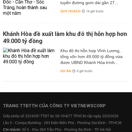
tuyến đường gom dài gần 27...
QUY HOẠCH
14 giờ trước
Khánh Hòa đề xuất làm khu đô thị hỗn hợp hơn
49.000 tỷ đồng
Khu đô thị hỗn hợp Vĩnh Lương,
tổng vốn hơn 49.000 tỷ đồng vừa
được UBND Khánh Hòa trình...
DỰ ÁN
5 giờ trước
TRANG TTĐTTH CỦA CÔNG TY VIETNEWSCORP
Giấy phép số 3324/GP-TTĐT do Sở VH&TT TPHCM cấp ngày 20/3/2026
Lầu 5 - Compa Building - 293 Điện Biên Phủ - Phường Gia Định - TP.HCM
Chi nhánh:
Số 5 - Khu 38A Trần Phú - Phường Ba Đình - TP. Hà Nội