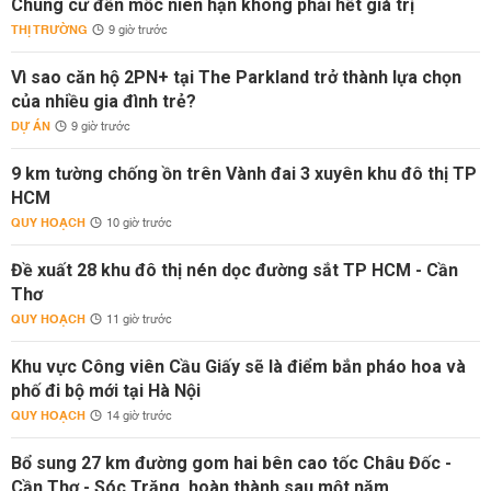
Chung cư đến mốc niên hạn không phải hết giá trị
THỊ TRƯỜNG
9 giờ trước
Vì sao căn hộ 2PN+ tại The Parkland trở thành lựa chọn
của nhiều gia đình trẻ?
DỰ ÁN
9 giờ trước
9 km tường chống ồn trên Vành đai 3 xuyên khu đô thị TP
HCM
QUY HOẠCH
10 giờ trước
Đề xuất 28 khu đô thị nén dọc đường sắt TP HCM - Cần
Thơ
QUY HOẠCH
11 giờ trước
Khu vực Công viên Cầu Giấy sẽ là điểm bắn pháo hoa và
phố đi bộ mới tại Hà Nội
QUY HOẠCH
14 giờ trước
Bổ sung 27 km đường gom hai bên cao tốc Châu Đốc -
Cần Thơ - Sóc Trăng, hoàn thành sau một năm