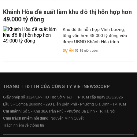
Khánh Hòa đề xuất làm khu đô thị hỗn hợp hơn
49.000 tỷ đồng
Khu đô thị hỗn hợp Vĩnh Lương,
tổng vốn hơn 49.000 tỷ đồng vừa
được UBND Khánh Hòa trình...
DỰ ÁN
18 giờ trước
TRANG TTĐTTH CỦA CÔNG TY VIETNEWSCORP
Giấy phép số 3324/GP-TTĐT do Sở VH&TT TPHCM cấp ngày 20/3/2026
Lầu 5 - Compa Building - 293 Điện Biên Phủ - Phường Gia Định - TP.HCM
Chi nhánh:
Số 5 - Khu 38A Trần Phú - Phường Ba Đình - TP. Hà Nội
Chịu trách nhiệm nội dung:
Nguyễn Minh Quyết
Trách nhiệm về thông tin