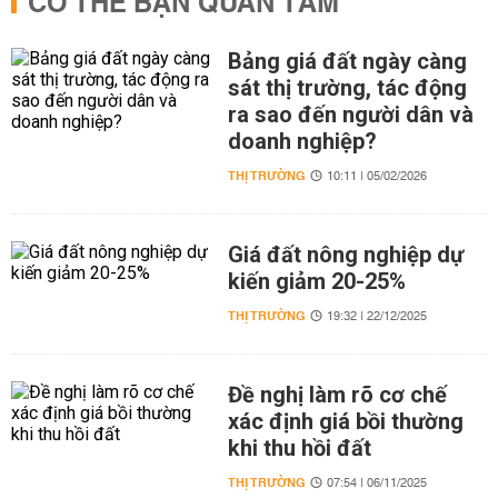
CÓ THỂ BẠN QUAN TÂM
Bảng giá đất ngày càng
sát thị trường, tác động
ra sao đến người dân và
doanh nghiệp?
THỊ TRƯỜNG
10:11 | 05/02/2026
Giá đất nông nghiệp dự
kiến giảm 20-25%
THỊ TRƯỜNG
19:32 | 22/12/2025
Đề nghị làm rõ cơ chế
xác định giá bồi thường
khi thu hồi đất
THỊ TRƯỜNG
07:54 | 06/11/2025