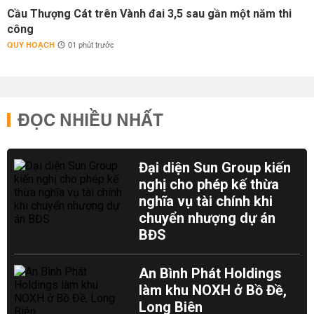
Cầu Thượng Cát trên Vành đai 3,5 sau gần một năm thi
công
QUY HOẠCH
01 phút trước
ĐỌC NHIỀU NHẤT
Đại diện Sun Group kiến
nghị cho phép kế thừa
nghĩa vụ tài chính khi
chuyển nhượng dự án
BĐS
An Bình Phát Holdings
làm khu NOXH ở Bồ Đề,
Long Biên