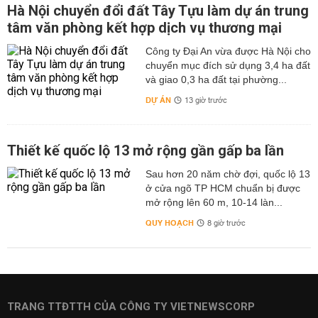
Hà Nội chuyển đổi đất Tây Tựu làm dự án trung
tâm văn phòng kết hợp dịch vụ thương mại
Công ty Đại An vừa được Hà Nội cho
chuyển mục đích sử dụng 3,4 ha đất
và giao 0,3 ha đất tại phường...
DỰ ÁN
13 giờ trước
Thiết kế quốc lộ 13 mở rộng gần gấp ba lần
Sau hơn 20 năm chờ đợi, quốc lộ 13
ở cửa ngõ TP HCM chuẩn bị được
mở rộng lên 60 m, 10-14 làn...
QUY HOẠCH
8 giờ trước
TRANG TTĐTTH CỦA CÔNG TY VIETNEWSCORP