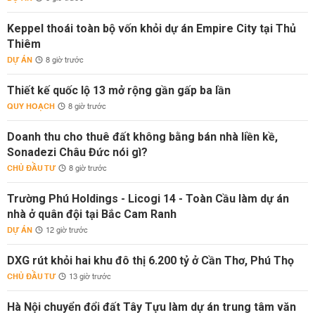
Keppel thoái toàn bộ vốn khỏi dự án Empire City tại Thủ
Thiêm
DỰ ÁN
8 giờ trước
Thiết kế quốc lộ 13 mở rộng gần gấp ba lần
QUY HOẠCH
8 giờ trước
Doanh thu cho thuê đất không bằng bán nhà liền kề,
Sonadezi Châu Đức nói gì?
CHỦ ĐẦU TƯ
8 giờ trước
Trường Phú Holdings - Licogi 14 - Toàn Cầu làm dự án
nhà ở quân đội tại Bắc Cam Ranh
DỰ ÁN
12 giờ trước
DXG rút khỏi hai khu đô thị 6.200 tỷ ở Cần Thơ, Phú Thọ
CHỦ ĐẦU TƯ
13 giờ trước
Hà Nội chuyển đổi đất Tây Tựu làm dự án trung tâm văn