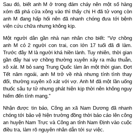
Sau đó, biết anh M ở trong đám cháy nên một số hàng
xóm đã phá cửa xông vào thì thấy chị H đã tử vong còn
anh M đang hấp hối nên đã nhanh chóng đưa tới bệnh
viện cứu chữa nhưng không kịp.
Một người dân gần nhà nạn nhân cho biết: “Vợ chồng
anh M có 2 người con trai, con lớn 17 tuổi đã đi làm.
Trước đây M là người khá hiền lành. Tuy nhiên, thời gian
gần đây hai vợ chồng thường xuyên xảy ra mâu thuẫn,
xô xát. M bỏ sang Trung Quốc làm ăn một thời gian. Đợt
Tết năm ngoái, anh M trở về nhà nhưng tính tình thay
đổi, thường xuyên xô xát với vợ. Anh M đã một lần uống
thuốc sâu tự tử nhưng phát hiện kịp thời nên không nguy
hiểm đến tính mạng.”
Nhận được tin báo, Công an xã Nam Dương đã nhanh
chóng tới bảo vệ hiện trường đồng thời báo cáo lên công
an huyện Nam Trực và Công an tỉnh Nam Định vào cuộc
điều tra, làm rõ nguyên nhân dẫn tới sự việc.