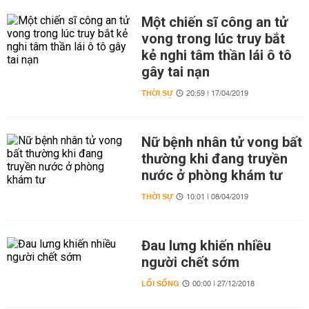
Một chiến sĩ công an tử
vong trong lúc truy bắt
kẻ nghi tâm thần lái ô tô
gây tai nạn
THỜI SỰ
20:59 | 17/04/2019
Nữ bệnh nhân tử vong bất
thường khi đang truyền
nước ở phòng khám tư
THỜI SỰ
10:01 | 08/04/2019
Đau lưng khiến nhiều
người chết sớm
LỐI SỐNG
00:00 | 27/12/2018