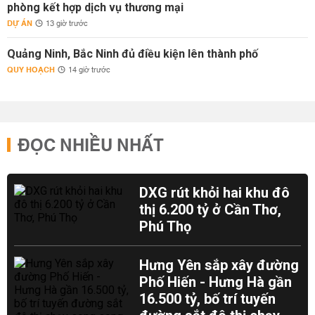
phòng kết hợp dịch vụ thương mại
DỰ ÁN
13 giờ trước
Quảng Ninh, Bắc Ninh đủ điều kiện lên thành phố
QUY HOẠCH
14 giờ trước
ĐỌC NHIỀU NHẤT
DXG rút khỏi hai khu đô
thị 6.200 tỷ ở Cần Thơ,
Phú Thọ
Hưng Yên sắp xây đường
Phố Hiến - Hưng Hà gần
16.500 tỷ, bố trí tuyến