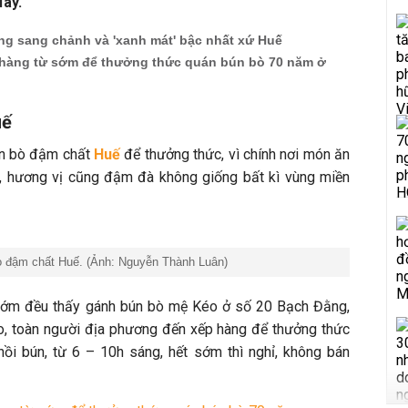
đây.
ng sang chảnh và 'xanh mát' bậc nhất xứ Huế
hàng từ sớm để thưởng thức quán bún bò 70 năm ở
uế
ún bò đậm chất
Huế
để thưởng thức, vì chính nơi món ăn
a, hương vị cũng đậm đà không giống bất kì vùng miền
ò đậm chất Huế. (Ảnh: Nguyễn Thành Luân)
sớm đều thấy gánh bún bò mệ Kéo ở số 20 Bạch Đằng,
o, toàn người địa phương đến xếp hàng để thưởng thức
ồi bún, từ 6 – 10h sáng, hết sớm thì nghỉ, không bán