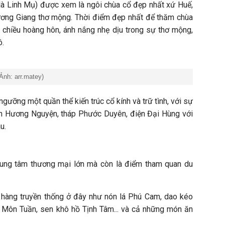
là Linh Mụ) được xem là ngôi chùa cổ đẹp nhất xứ Huế,
ng Giang thơ mộng. Thời điểm đẹp nhất để thăm chùa
 chiều hoàng hôn, ánh nắng nhẹ dịu trong sự thơ mộng,
ô.
Ảnh: arr.matey)
ưỡng một quần thể kiến trúc cổ kính và trữ tình, với sự
nh Hương Nguyện, tháp Phước Duyên, điện Đại Hùng với
u.
rung tâm thương mại lớn mà còn là điểm tham quan du
 hàng truyền thống ở đây như nón lá Phú Cam, dao kéo
 Môn Tuần, sen khô hồ Tịnh Tâm... và cả những món ăn