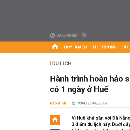
0975798489
QUY HOẠCH
THỊ TRƯỜNG
DỰ 
DU LỊCH
Hành trình hoàn hảo s
có 1 ngày ở Huế
Bảo Bình
19:04 | 26/06/2019
Vì Huế khá gần với Đà Nẵn
3 điểm du lịch này. Dưới đâ