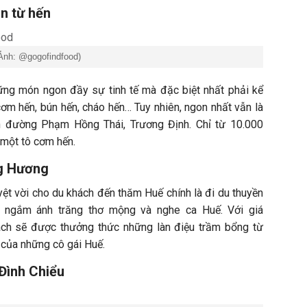
n từ hến
Ảnh: @gogofindfood)
ững món ngon đầy sự tinh tế mà đặc biệt nhất phải kể
ơm hến, bún hến, cháo hến… Tuy nhiên, ngon nhất vẫn là
n đường Phạm Hồng Thái, Trương Định. Chỉ từ 10.000
 một tô cơm hến.
ng Hương
yệt vời cho du khách đến thăm Huế chính là đi du thuyền
 ngắm ánh trăng thơ mộng và nghe ca Huế. Với giá
ch sẽ được thưởng thức những làn điệu trầm bổng từ
của những cô gái Huế.
Đình Chiểu