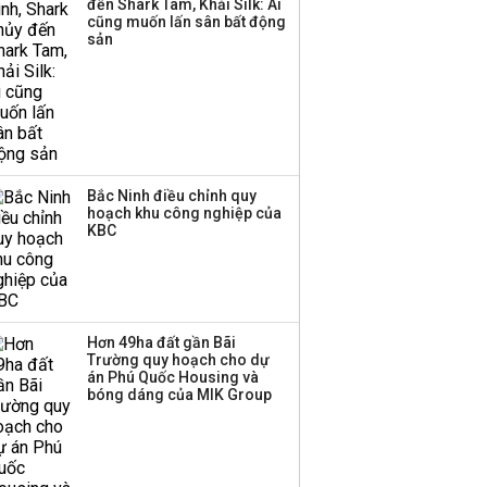
đến Shark Tam, Khải Silk: Ai
triển quỹ hưu trí: Từ tiết
cũng muốn lấn sân bất động
kiệm gia đình thành
sản
nguồn cấp vốn dài hạn
và kinh nghiệm từ
Malaysia
Bắc Ninh điều chỉnh quy
hoạch khu công nghiệp của
KBC
Hơn 49ha đất gần Bãi
Trường quy hoạch cho dự
án Phú Quốc Housing và
bóng dáng của MIK Group