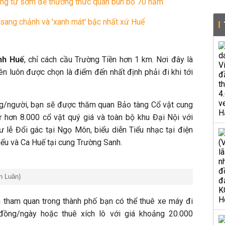
ng từ sớm để thưởng thức quán bún bò 70 năm
sang chảnh và 'xanh mát' bậc nhất xứ Huế
nh Huế
, chỉ cách cầu Trường Tiền hơn 1 km. Nơi đây là
nên luôn được chọn là điểm đến nhất định phải đi khi tới
g/người, bạn sẽ được thăm quan Bảo tàng Cổ vật cung
iữ hơn 8.000 cổ vật quý giá và toàn bộ khu Đại Nội với
 lễ Đổi gác tại Ngọ Môn, biểu diễn Tiểu nhạc tại điện
iếu và Ca Huế tại cung Trường Sanh.
h Luân)
 tham quan trong thành phố bạn có thể thuê xe máy đi
đồng/ngày hoặc thuê xích lô với giá khoảng 20.000