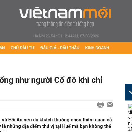
Hà Nội 26.54 °C
|
12:44AM, 07/08/2026
ÁN
CHỦ ĐẦU TƯ
ĐẤU GIÁ - ĐẤU THẦU
KINH DOANH
ống như người Cố đô khi chỉ
g và Hội An nên du khách thường chọn thăm quan cả
y là những địa điểm thú vị tại Huế mà bạn không thể