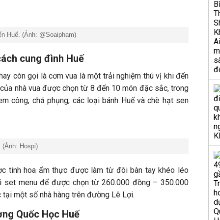
đến Huế. (Ảnh: @Soaipham)
cách cung đình Huế
y còn gọi là cơm vua là một trải nghiệm thú vị khi đến
của nhà vua được chọn từ 8 đến 10 món đặc sắc, trong
em công, chả phụng, các loại bánh Huế và chè hạt sen
 (Ảnh: Hospi)
 tinh hoa ẩm thực được làm từ đôi bàn tay khéo léo
ại set menu để được chọn từ 260.000 đồng – 350.000
 tại một số nhà hàng trên đường Lê Lợi.
ường Quốc Học Huế