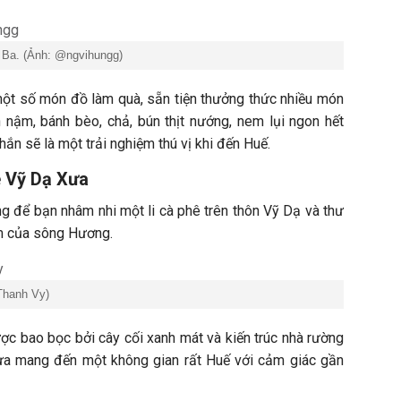
Ba. (Ảnh: @ngvihungg)
ột số món đồ làm quà, sẵn tiện thưởng thức nhiều món
 nậm, bánh bèo, chả, bún thịt nướng, nem lụi ngon hết
ắn sẽ là một trải nghiệm thú vị khi đến Huế.
 Vỹ Dạ Xưa
ởng để bạn nhâm nhi một li cà phê trên thôn Vỹ Dạ và thư
m của sông Hương.
Thanh Vy)
ợc bao bọc bởi cây cối xanh mát và kiến trúc nhà rường
ưa mang đến một không gian rất Huế với cảm giác gần