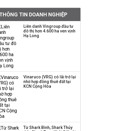
BIDV sắp phát hành
THÔNG TIN DOANH NGHIỆP
gần 500 triệu cổ phiếu,
tăng vốn lên gần
Liên danh Vingroup đầu tư
77.800 tỷ
đô thị hơn 4.600 ha ven vịnh
Hạ Long
Dàn lãnh đạo GenZ nhà
Vingroup,
Techcombank,
VPBank, PC1: Người
nắm 10.000 tỷ đồng cổ
phiếu, người làm chủ
Vinaruco (VRG) có lãi trở lại
tịch ở tuổi 27
nhờ hợp đồng thuê đất tại
KCN Cộng Hòa
Lãnh đạo Vinamilk:
Tăng quy mô đàn bò
thêm 8.000 con, đã
chốt giá nguyên liệu
đến tháng 11
Từ Shark Bình, Shark Thủy
Việt Nam muốn phát