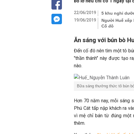
bỏ lỡ nếu chỉ có 1 ngày tại 
22/06/2019
5 khu nghỉ dưỡ
19/06/2019
Người Huế xếp 
Cố đô
Ăn sáng với bún bò H
Đến cố đô nên tìm một tô b
"thần thánh" này được tạo r
nào.
Bữa sáng thưởng thức tô bún b
Hơn 70 năm nay, mỗi sáng 
Phú Cát tấp nập khách ra và
vì mệ chỉ bán từ đúng một n
thêm.