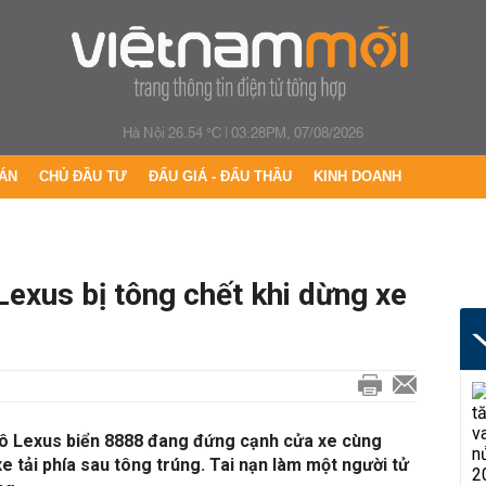
Hà Nội 26.54 °C
|
03:28PM, 07/08/2026
ÁN
CHỦ ĐẦU TƯ
ĐẤU GIÁ - ĐẤU THẦU
KINH DOANH
Lexus bị tông chết khi dừng xe
tô Lexus biển 8888 đang đứng cạnh cửa xe cùng
e tải phía sau tông trúng. Tai nạn làm một người tử