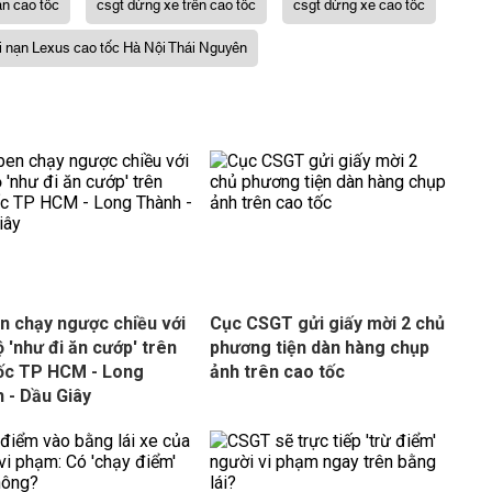
ạn cao tốc
csgt dừng xe trên cao tốc
csgt dừng xe cao tốc
i nạn Lexus cao tốc Hà Nội Thái Nguyên
n chạy ngược chiều với
Cục CSGT gửi giấy mời 2 chủ
ộ 'như đi ăn cướp' trên
phương tiện dàn hàng chụp
ốc TP HCM - Long
ảnh trên cao tốc
 - Dầu Giây