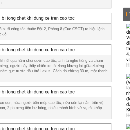
h.
ỗ bị tổ công tác thuộc Đội 2, Phòng 8 (Cục CSGT) ra hiệu lệnh
c độ.
 khi đi qua hầm chui dưới cao tốc, anh ta nghe tiếng va chạm
rường, người này thấy chiếc xe tải đang khựng lại giữa đường.
 nằm gục trước đầu ôtô Lexus. Cách đó chừng 30 m, một thanh
ế xe con, nửa người bên mép cao tốc, nửa còn lại nằm trên vệ
nạn, 2 phương tiện hư hỏng, nhiều mảnh kính vỡ vụ rải khắp