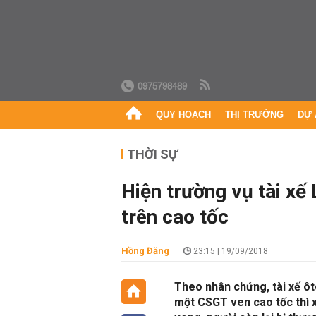
0975798489
QUY HOẠCH
THỊ TRƯỜNG
DỰ 
THỜI SỰ
Hiện trường vụ tài xế 
trên cao tốc
Hồng Đăng
23:15 | 19/09/2018
Theo nhân chứng, tài xế ô
một CSGT ven cao tốc thì x