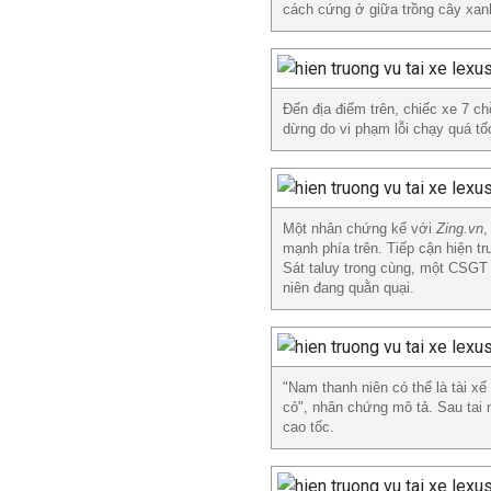
cách cứng ở giữa trồng cây xan
Đến địa điểm trên, chiếc xe 7 ch
dừng do vi phạm lỗi chạy quá tố
Một nhân chứng kể với
Zing.vn
,
mạnh phía trên. Tiếp cận hiện t
Sát taluy trong cùng, một CSGT
niên đang quằn quại.
"Nam thanh niên có thể là tài x
cỏ", nhân chứng mô tả. Sau tai 
cao tốc.