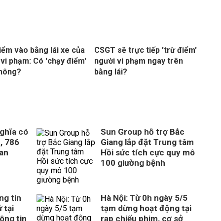
iểm vào bằng lái xe của
CSGT sẽ trực tiếp 'trừ điểm'
ế vi phạm: Có 'chạy điểm'
người vi phạm ngay trên
không?
bằng lái?
ghĩa có
Sun Group hỗ trợ Bắc
, 786
Giang lắp đặt Trung tâm
uan
Hồi sức tích cực quy mô
100 giường bệnh
ng tin
Hà Nội: Từ 0h ngày 5/5
 tại
tạm dừng hoạt động tại
ông tin
rạp chiếu phim, cơ sở