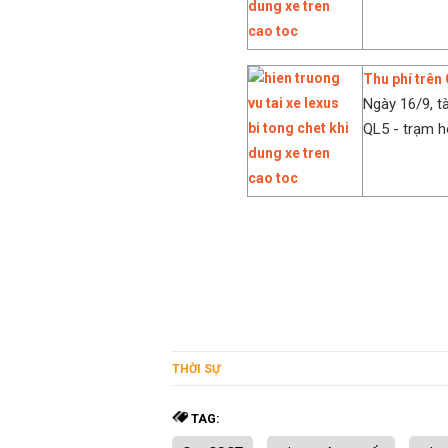
Thu phí trên 
Ngày 16/9, tà
QL5 - trạm h
THỜI SỰ
TAG: