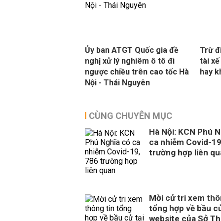
Ủy ban ATGT Quốc gia đề
Trừ đ
nghị xử lý nghiêm ô tô đi
tài x
ngược chiều trên cao tốc Hà
hay 
Nội - Thái Nguyên
CÙNG CHUYÊN MỤC
Hà Nội: KCN Phú N
ca nhiễm Covid-19
trường hợp liên q
Mời cử tri xem thô
tổng hợp về bầu cử
website của Sở Th