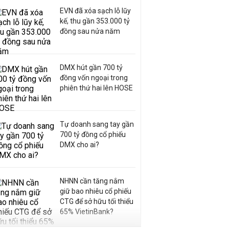
EVN đã xóa sạch lỗ lũy
kế, thu gần 353.000 tỷ
đồng sau nửa năm
DMX hút gần 700 tỷ
đồng vốn ngoại trong
phiên thứ hai lên HOSE
Tự doanh sang tay gần
700 tỷ đồng cổ phiếu
DMX cho ai?
NHNN cần tăng nắm
giữ bao nhiêu cổ phiếu
CTG để sở hữu tối thiểu
65% VietinBank?