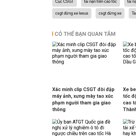
Cục CSGT
tai nạn trên cao tốc
tai n
csgt dừng xe lexus
csgt dừng xe
Ta
CÓ THỂ BẠN QUAN TÂM
Xác minh clip CSGT đòi đập
Xe be
máy ảnh, xưng mày tao xúc
tốc đ
phạm người tham gia giao
cao t
thông
Thành