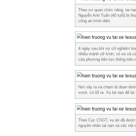
Theo cơ quan chức năng, tai nạn
Nguyễn Anh Tuấn (40 tuổi) bị th
công an trình diện.
4 ngày sau khi sự cố nghiêm tr
nhiều mảnh vỡ kính, vỏ xe và cá
của phương tiện lưu thông trên 
Nơi xảy ra va chạm là đoạn đườ
vượt, có lối ra. Vụ tai nạn để lạ
Theo Cục CSGT, vụ án đã được Cô
nguyên nhân tai nạn và các nội d