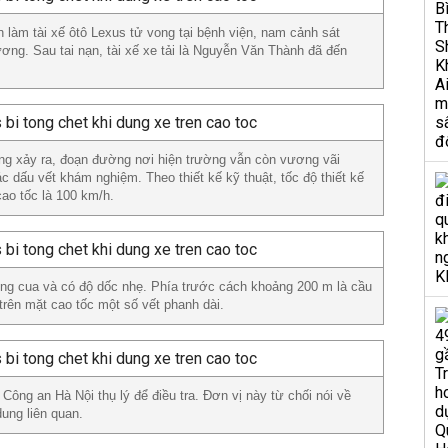
 làm tài xế ôtô Lexus tử vong tại bệnh viện, nam cảnh sát
ương. Sau tai nạn, tài xế xe tải là Nguyễn Văn Thành đã đến
ọng xảy ra, đoạn đường nơi hiện trường vẫn còn vương vãi
c dấu vết khám nghiệm. Theo thiết kế kỹ thuật, tốc độ thiết kế
cao tốc là 100 km/h.
ng cua và có độ dốc nhẹ. Phía trước cách khoảng 200 m là cầu
i trên mặt cao tốc một số vết phanh dài.
ng an Hà Nội thụ lý để điều tra. Đơn vị này từ chối nói về
ung liên quan.