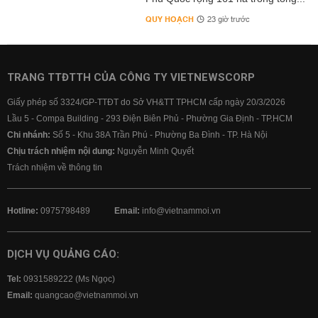
QUY HOẠCH
23 giờ trước
TRANG TTĐTTH CỦA CÔNG TY VIETNEWSCORP
Giấy phép số 3324/GP-TTĐT do Sở VH&TT TPHCM cấp ngày 20/3/2026
Lầu 5 - Compa Building - 293 Điện Biên Phủ - Phường Gia Định - TP.HCM
Chi nhánh:
Số 5 - Khu 38A Trần Phú - Phường Ba Đình - TP. Hà Nội
Chịu trách nhiệm nội dung:
Nguyễn Minh Quyết
Trách nhiệm về thông tin
Hotline:
0975798489
Email:
info@vietnammoi.vn
DỊCH VỤ QUẢNG CÁO:
Tel:
0931589222 (Ms Ngọc)
Email:
quangcao@vietnammoi.vn