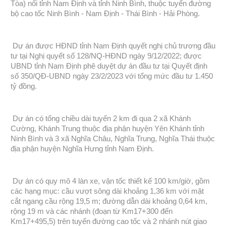
Tòa) nối tỉnh Nam Định và tỉnh Ninh Bình, thuộc tuyến đường
bộ cao tốc Ninh Bình - Nam Định - Thái Bình - Hải Phòng.
Dự án được HĐND tỉnh Nam Định quyết nghị chủ trương đầu
tư tại Nghị quyết số 128/NQ-HĐND ngày 9/12/2022; được
UBND tỉnh Nam Định phê duyệt dự án đầu tư tại Quyết định
số 350/QĐ-UBND ngày 23/2/2023 với tổng mức đầu tư 1.450
tỷ đồng.
Dự án có tổng chiều dài tuyến 2 km đi qua 2 xã Khánh
Cường, Khánh Trung thuộc địa phận huyện Yên Khánh tỉnh
Ninh Bình và 3 xã Nghĩa Châu, Nghĩa Trung, Nghĩa Thái thuộc
địa phận huyện Nghĩa Hưng tỉnh Nam Định.
Dự án có quy mô 4 làn xe, vận tốc thiết kế 100 km/giờ, gồm
các hạng mục: cầu vượt sông dài khoảng 1,36 km với mặt
cắt ngang cầu rộng 19,5 m; đường dẫn dài khoảng 0,64 km,
rộng 19 m và các nhánh (đoạn từ Km17+300 đến
Km17+495,5) trên tuyến đường cao tốc và 2 nhánh nút giao