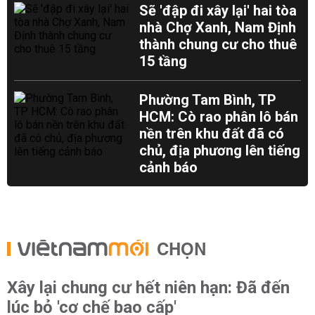
Sẽ 'đập đi xây lại' hai tòa
nhà Chợ Xanh, Nam Định
thành chung cư cho thuê
15 tầng
Phường Tam Bình, TP
HCM: Cò rao phân lô bán
nền trên khu đất đã có
chủ, địa phương lên tiếng
cảnh báo
CHỌN
Xây lại chung cư hết niên hạn: Đã đến
lúc bỏ 'cơ chế bao cấp'