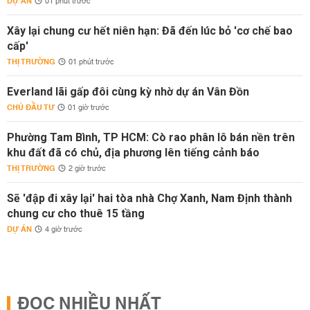
DỰ ÁN
01 phút trước
Xây lại chung cư hết niên hạn: Đã đến lúc bỏ 'cơ chế bao
cấp'
THỊ TRƯỜNG
01 phút trước
Everland lãi gấp đôi cùng kỳ nhờ dự án Vân Đồn
CHỦ ĐẦU TƯ
01 giờ trước
Phường Tam Bình, TP HCM: Cò rao phân lô bán nền trên
khu đất đã có chủ, địa phương lên tiếng cảnh báo
THỊ TRƯỜNG
2 giờ trước
Sẽ 'đập đi xây lại' hai tòa nhà Chợ Xanh, Nam Định thành
chung cư cho thuê 15 tầng
DỰ ÁN
4 giờ trước
ĐỌC NHIỀU NHẤT