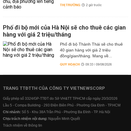
THỊ TRƯỜNG
2 giờ trước
Phố đi bộ mới của Hà Nội sẽ cho thuê các gian
hàng với giá 2 triệu/tháng
Phố đi bộ Thành Thái sẽ cho thuê
40 gian hàng với giá 2 triệu
đồng/gian/tháng. Mang về...
QUY HOẠCH
09:33 | 09/08/2026
TRANG TTĐTTH CỦA CÔNG TY VIETNEWSCORP
Giấy phép số 3324/GP-TTĐT do Sở VH&TT TPHCM cấp ngày 20/3/2026
Lầu 5 - Compa Building - 293 Điện Biên Phủ - Phường Gia Định - TP.HCM
Chi nhánh:
Số 5 - Khu 38A Trần Phú - Phường Ba Đình - TP. Hà Nội
Chịu trách nhiệm nội dung:
Nguyễn Minh Quyết
Trách nhiệm về thông tin