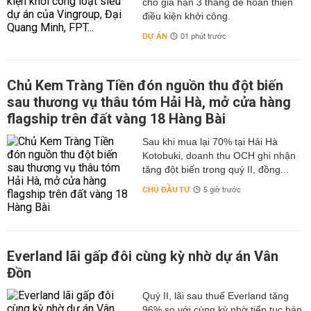
cho gia hạn 3 tháng để hoàn thiện
điều kiện khởi công.
DỰ ÁN
01 phút trước
Chủ Kem Tràng Tiền đón nguồn thu đột biến
sau thương vụ thâu tóm Hải Hà, mở cửa hàng
flagship trên đất vàng 18 Hàng Bài
Sau khi mua lại 70% tại Hải Hà
Kotobuki, doanh thu OCH ghi nhận
tăng đột biến trong quý II, đồng...
CHỦ ĐẦU TƯ
5 giờ trước
Everland lãi gấp đôi cùng kỳ nhờ dự án Vân
Đồn
Quý II, lãi sau thuế Everland tăng
96% so với cùng kỳ nhờ tiếp tục bàn