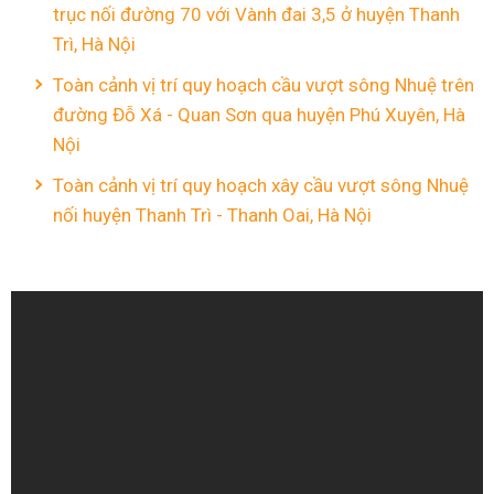
trục nối đường 70 với Vành đai 3,5 ở huyện Thanh
Trì, Hà Nội
Toàn cảnh vị trí quy hoạch cầu vượt sông Nhuệ trên
đường Đỗ Xá - Quan Sơn qua huyện Phú Xuyên, Hà
Nội
Toàn cảnh vị trí quy hoạch xây cầu vượt sông Nhuệ
nối huyện Thanh Trì - Thanh Oai, Hà Nội