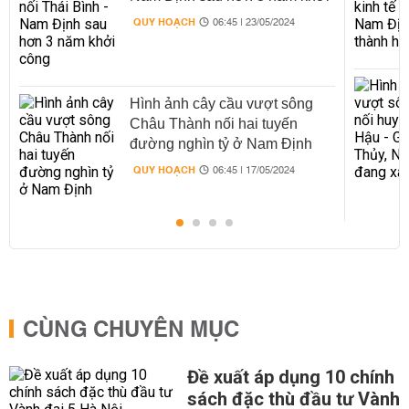
công
QUY HOẠCH
06:45 | 23/05/2024
Hình ảnh cây cầu vượt sông
Châu Thành nối hai tuyến
đường nghìn tỷ ở Nam Định
QUY HOẠCH
06:45 | 17/05/2024
CÙNG CHUYÊN MỤC
Đề xuất áp dụng 10 chính
sách đặc thù đầu tư Vành