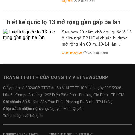
DỰ ÁN
5 giờ trước
Thiết kế quốc lộ 13 mở rộng gần gấp ba lần
Sau hơn 20 năm chờ đợi, quốc lộ 13
ở cửa ngõ TP HCM chuẩn bị được
mở rộng lên 60 m, 10-14 làn...
QUY HOẠCH
35 phút trước
TRANG TTĐTTH CỦA CÔNG TY VIETNEWSCORP
Giấy phép số 3324/GP-TTĐT do Sở VH&TT TPHCM cấp ngày 20/3/2026
Lầu 5 - Compa Building - 293 Điện Biên Phủ - Phường Gia Định - TP.HCM
Chi nhánh:
Số 5 - Khu 38A Trần Phú - Phường Ba Đình - TP. Hà Nội
Chịu trách nhiệm nội dung:
Nguyễn Minh Quyết
Trách nhiệm về thông tin
Hotline:
0975798489
Email:
info@vietnammoi.vn