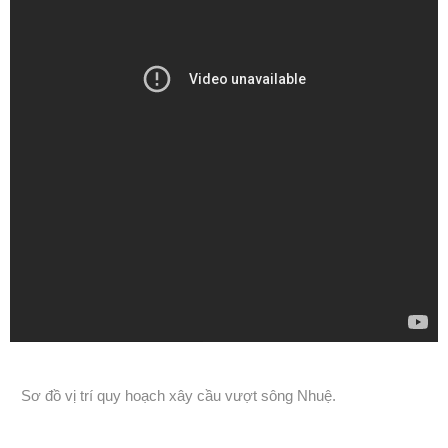
Sơ đồ vị trí quy hoạch xây cầu vượt sông Nhuệ.