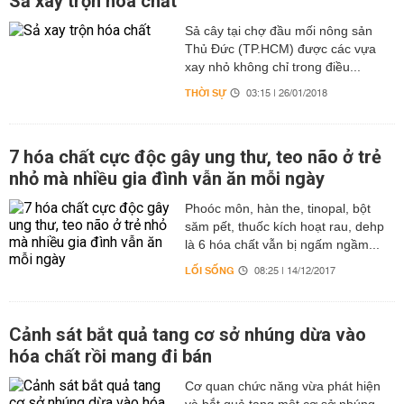
Sả xay trộn hóa chất
Sả cây tại chợ đầu mối nông sản
Thủ Đức (TP.HCM) được các vựa
xay nhỏ không chỉ trong điều...
THỜI SỰ
03:15 | 26/01/2018
7 hóa chất cực độc gây ung thư, teo não ở trẻ
nhỏ mà nhiều gia đình vẫn ăn mỗi ngày
Phoóc môn, hàn the, tinopal, bột
săm pết, thuốc kích hoạt rau, dehp
là 6 hóa chất vẫn bị ngấm ngầm...
LỐI SỐNG
08:25 | 14/12/2017
Cảnh sát bắt quả tang cơ sở nhúng dừa vào
hóa chất rồi mang đi bán
Cơ quan chức năng vừa phát hiện