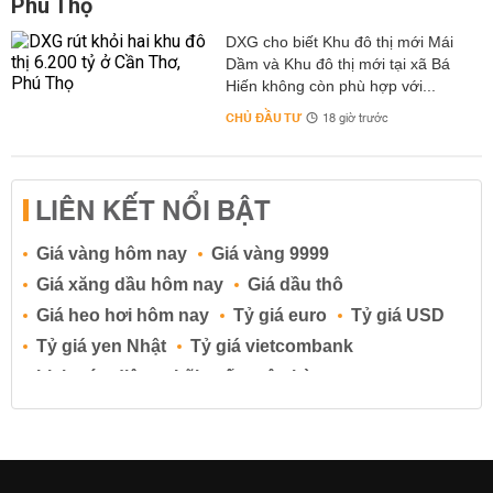
Phú Thọ
DXG cho biết Khu đô thị mới Mái
Dầm và Khu đô thị mới tại xã Bá
Hiến không còn phù hợp với...
CHỦ ĐẦU TƯ
18 giờ trước
LIÊN KẾT NỔI BẬT
Giá vàng hôm nay
Giá vàng 9999
Giá xăng dầu hôm nay
Giá dầu thô
Giá heo hơi hôm nay
Tỷ giá euro
Tỷ giá USD
Tỷ giá yen Nhật
Tỷ giá vietcombank
Lịch cúp điện
Lãi suất ngân hàng
Lãi suất tiết kiệm
Lãi suất tiền gửi
Lãi suất ngân hàng Agribank
Lãi suất ngân hàng Sacombank