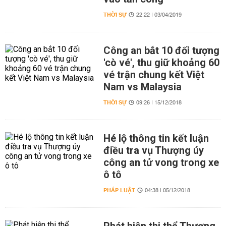
THỜI SỰ
22:22 | 03/04/2019
Công an bắt 10 đối tượng
'cò vé', thu giữ khoảng 60
vé trận chung kết Việt
Nam vs Malaysia
THỜI SỰ
09:26 | 15/12/2018
Hé lộ thông tin kết luận
điều tra vụ Thượng úy
công an tử vong trong xe
ô tô
PHÁP LUẬT
04:38 | 05/12/2018