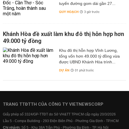
tuyến đường gom dài gần 27...
QUY HOẠCH
3 giờ trước
Khánh Hòa đề xuất làm khu đô thị hỗn hợp hơn
49.000 tỷ đồng
Khu đô thị hỗn hợp Vĩnh Lương,
tổng vốn hơn 49.000 tỷ đồng vừa
được UBND Khánh Hòa trình...
DỰ ÁN
01 phút trước
TRANG TTĐTTH CỦA CÔNG TY VIETNEWSCORP
Giấy phép số 3324/GP-TTĐT do Sở VH&TT TPHCM cấp ngày 20/3/2026
Lầu 5 - Compa Building - 293 Điện Biên Phủ - Phường Gia Định - TP.HCM
Chi nhánh:
Số 5 - Khu 38A Trần Phú - Phường Ba Đình - TP. Hà Nội