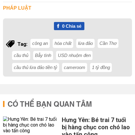
PHÁP LUẬT
0
Chia sẻ
công an
hóa chất
lừa đảo
Cần Thơ
Tag:
cầu thủ
Bẫy tình
USD nhuộm đen
cầu thủ lừa đảo tiền tỷ
cameroom
1 tỷ đồng
CÓ THỂ BẠN QUAN TÂM
Hưng Yên: Bé trai 7 tuổi
bị hàng chục con chó lao
vào tấn công