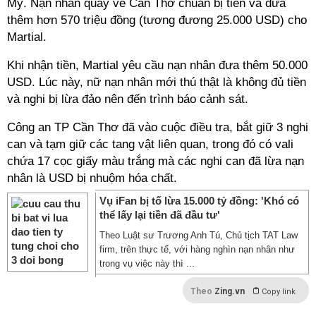
Mỹ. Nạn nhân quay về Cần Thơ chuẩn bị tiền và đưa
thêm hơn 570 triệu đồng (tương đương 25.000 USD) cho
Martial.
Khi nhận tiền, Martial yêu cầu nạn nhân đưa thêm 50.000
USD. Lúc này, nữ nạn nhân mới thú thật là không đủ tiền
và nghi bị lừa đảo nên đến trình báo cảnh sát.
Công an TP Cần Thơ đã vào cuộc điều tra, bắt giữ 3 nghi
can và tạm giữ các tang vật liên quan, trong đó có vali
chứa 17 cọc giấy màu trắng mà các nghi can đã lừa nạn
nhân là USD bị nhuộm hóa chất.
Vụ iFan bị tố lừa 15.000 tỷ đồng: 'Khó có
thể lấy lại tiền đã đầu tư'
Theo Luật sư Trương Anh Tú, Chủ tịch TAT Law
firm, trên thực tế, với hàng nghìn nạn nhân như
trong vụ việc này thì ...
Theo
Zing.vn
Copy link