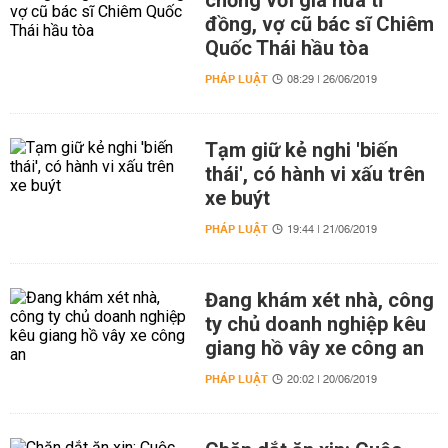
chồng với giá nửa tỉ
đồng, vợ cũ bác sĩ Chiêm
Quốc Thái hầu tòa
PHÁP LUẬT
08:29 | 26/06/2019
Tạm giữ kẻ nghi 'biến
thái', có hành vi xấu trên
xe buýt
PHÁP LUẬT
19:44 | 21/06/2019
Đang khám xét nhà, công
ty chủ doanh nghiệp kêu
giang hồ vây xe công an
PHÁP LUẬT
20:02 | 20/06/2019