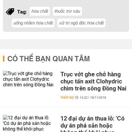
hóa chất
thuốc trừ sâu
Tag:
uống nhầm hóa chất
xử trí ngộ độc hóa chất
CÓ THỂ BẠN QUAN TÂM
Trục vớt ghe chở hàng
chục tấn axit Clohydric
chìm trên sông Đồng Nai
THỜI SỰ
14:22 | 18/11/2018
12 đại dự án thua lỗ: 'Có
dự án phá sản hoặc