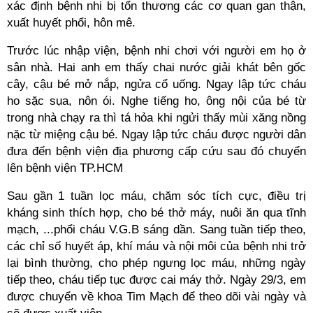
xác định bệnh nhi bị tổn thương các cơ quan gan thận,
xuất huyết phổi, hôn mê.
Trước lúc nhập viện, bệnh nhi chơi với người em họ ở
sân nhà. Hai anh em thấy chai nước giải khát bên gốc
cây, cậu bé mở nắp, ngửa cổ uống. Ngay lập tức cháu
ho sặc sụa, nôn ói. Nghe tiếng ho, ông nội của bé từ
trong nhà chạy ra thì tá hỏa khi ngửi thấy mùi xăng nồng
nặc từ miệng cậu bé. Ngay lập tức cháu được người dân
đưa đến bệnh viện địa phương cấp cứu sau đó chuyển
lên bệnh viện TP.HCM
Sau gần 1 tuần lọc máu, chăm sóc tích cực, điều trị
kháng sinh thích hợp, cho bé thở máy, nuôi ăn qua tĩnh
mạch, ...phổi cháu V.G.B sáng dần. Sang tuần tiếp theo,
các chỉ số huyết áp, khí máu và nội môi của bệnh nhi trở
lại bình thường, cho phép ngưng lọc máu, những ngày
tiếp theo, cháu tiếp tục được cai máy thở. Ngày 29/3, em
được chuyển về khoa Tim Mạch để theo dõi vài ngày và