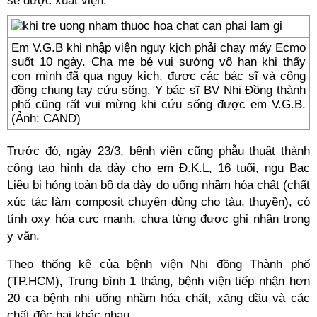
sẽ được xuất viện.
Em V.G.B khi nhập viện nguy kịch phải chạy máy Ecmo
suốt 10 ngày. Cha mẹ bé vui sướng vô hạn khi thấy
con mình đã qua nguy kịch, được các bác sĩ và cộng
đồng chung tay cứu sống. Y bác sĩ BV Nhi Đồng thành
phố cũng rất vui mừng khi cứu sống được em V.G.B.
(Ảnh: CAND)
Trước đó, ngày 23/3, bệnh viện cũng phẫu thuật thành
công tạo hình dạ dày cho em Đ.K.L, 16 tuổi, ngụ Bạc
Liêu bị hỏng toàn bộ dạ dày do uống nhầm hóa chất (chất
xúc tác làm composit chuyên dùng cho tàu, thuyền), có
tính oxy hóa cực mạnh, chưa từng được ghi nhận trong
y văn.
Theo thống kê của bệnh viện Nhi đồng Thành phố
(TP.HCM)
,
Trung bình 1 tháng, bệnh viện tiếp nhận hơn
20 ca bệnh nhi uống nhầm hóa chất, xăng dầu và các
chất độc hại khác nhau.