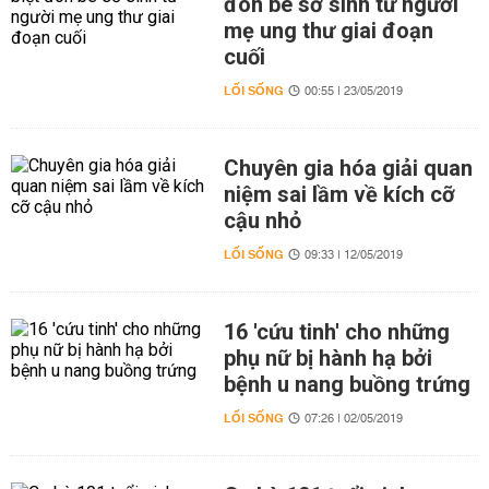
đón bé sơ sinh từ người
mẹ ung thư giai đoạn
cuối
LỐI SỐNG
00:55 | 23/05/2019
Chuyên gia hóa giải quan
niệm sai lầm về kích cỡ
cậu nhỏ
LỐI SỐNG
09:33 | 12/05/2019
16 'cứu tinh' cho những
phụ nữ bị hành hạ bởi
bệnh u nang buồng trứng
LỐI SỐNG
07:26 | 02/05/2019