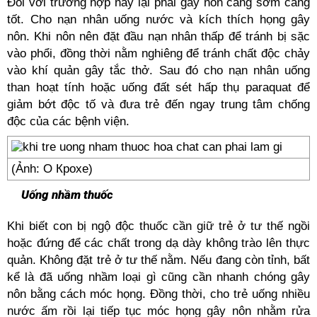
Đối với trường hợp này lại phải gây nôn càng sớm càng
tốt. Cho nạn nhân uống nước và kích thích họng gây
nôn. Khi nôn nên đặt đầu nạn nhân thấp để tránh bị sặc
vào phổi, đồng thời nằm nghiêng để tránh chất độc chảy
vào khí quản gây tắc thở. Sau đó cho nạn nhân uống
than hoạt tính hoặc uống đất sét hấp thụ paraquat để
giảm bớt độc tố và đưa trẻ đến ngay trung tâm chống
độc của các bệnh viện.
(Ảnh: О Крохе)
Uống nhầm thuốc
Khi biết con bị ngộ độc thuốc cần giữ trẻ ở tư thế ngồi
hoặc đứng để các chất trong dạ dày không trào lên thực
quản. Không đặt trẻ ở tư thế nằm. Nếu đang còn tỉnh, bất
kể là đã uống nhầm loại gì cũng cần nhanh chóng gây
nôn bằng cách móc họng. Đồng thời, cho trẻ uống nhiều
nước ấm rồi lại tiếp tục móc họng gây nôn nhằm rửa