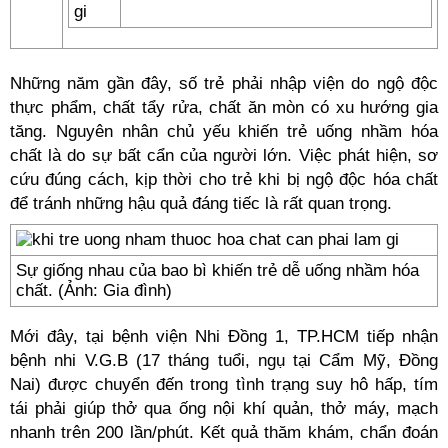
Những năm gần đây, số trẻ phải nhập viện do ngộ độc
thực phẩm, chất tẩy rửa, chất ăn mòn có xu hướng gia
tăng. Nguyên nhân chủ yếu khiến trẻ uống nhầm hóa
chất là do sự bất cẩn của người lớn. Việc phát hiện, sơ
cứu đúng cách, kịp thời cho trẻ khi bị ngộ độc hóa chất
để tránh những hậu quả đáng tiếc là rất quan trọng.
Sự giống nhau của bao bì khiến trẻ dễ uống nhầm hóa
chất. (Ảnh: Gia đình)
Mới đây, tại bệnh viện Nhi Đồng 1, TP.HCM tiếp nhận
bệnh nhi V.G.B (17 tháng tuổi, ngụ tại Cẩm Mỹ, Đồng
Nai) được chuyển đến trong tình trạng suy hô hấp, tím
tái phải giúp thở qua ống nội khí quản, thở máy, mạch
nhanh trên 200 lần/phút. Kết quả thăm khám, chẩn đoán