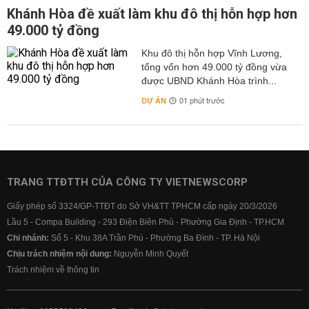
Khánh Hòa đề xuất làm khu đô thị hỗn hợp hơn
49.000 tỷ đồng
Khu đô thị hỗn hợp Vĩnh Lương,
tổng vốn hơn 49.000 tỷ đồng vừa
được UBND Khánh Hòa trình...
DỰ ÁN
01 phút trước
TRANG TTĐTTH CỦA CÔNG TY VIETNEWSCORP
Giấy phép số 3324/GP-TTĐT do Sở VH&TT TPHCM cấp ngày 20/3/2026
Lầu 5 - Compa Building - 293 Điện Biên Phủ - Phường Gia Định - TP.HCM
Chi nhánh:
Số 5 - Khu 38A Trần Phú - Phường Ba Đình - TP. Hà Nội
Chịu trách nhiệm nội dung:
Nguyễn Minh Quyết
Trách nhiệm về thông tin