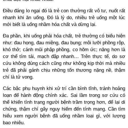
Điều đáng lo ngại đó là trẻ con thường rất vô tư, nuốt rất
nhanh khi ăn uống. Đó là lý do, nhiều trẻ uống một lúc
mới biết là uống nhầm hóa chất và dừng lại.
Đa phần, khi uống phải hóa chất, trẻ thường có biểu hiện
như: đau họng, đau miệng, đau bụng; môi lưỡi phồng rộp,
khó thở; cánh mũi phập phồng, co hõm ức; nặng hơn là
cơ thể tím tái, mạch đập nhanh… Trên thực tế, do sơ
cứu không đúng cách cũng như không kịp thời mà nhiều
trẻ đã phải gánh chịu những tổn thương nặng nề, thậm
chí là tử vong.
Các bậc phụ huynh khi xử trí cần bình tĩnh, tránh hoảng
loạn để hành động chính xác. Sai lầm trong sơ cứu có
thể khiến tình trạng người bệnh trầm trọng hơn, để lại di
chứng, thậm chí gây nguy hiểm đến tính mạng. Cần tìm
hiểu xem người bệnh đã uống nhầm loại gì, với lượng
bao nhiêu.