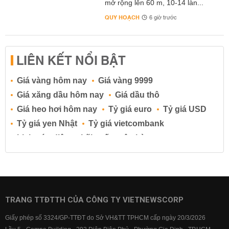
mở rộng lên 60 m, 10-14 làn...
QUY HOẠCH
6 giờ trước
LIÊN KẾT NỔI BẬT
Giá vàng hôm nay
Giá vàng 9999
Giá xăng dầu hôm nay
Giá dầu thô
Giá heo hơi hôm nay
Tỷ giá euro
Tỷ giá USD
Tỷ giá yen Nhật
Tỷ giá vietcombank
Lịch cúp điện
Lãi suất ngân hàng
Lãi suất tiết kiệm
Lãi suất tiền gửi
Lãi suất ngân hàng Agribank
Lãi suất ngân hàng Sacombank
Lãi suất ngân hàng BIDV
TRANG TTĐTTH CỦA CÔNG TY VIETNEWSCORP
Lãi suất ngân hàng Vietinbank
Giấy phép số 3324/GP-TTĐT do Sở VH&TT TPHCM cấp ngày 20/3/2026
Lãi suất ngân hàng Vietcombank