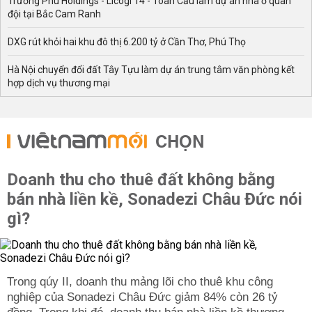
Trường Phú Holdings - Licogi 14 - Toàn Cầu làm dự án nhà ở quân
đội tại Bắc Cam Ranh
DXG rút khỏi hai khu đô thị 6.200 tỷ ở Cần Thơ, Phú Thọ
Hà Nội chuyển đổi đất Tây Tựu làm dự án trung tâm văn phòng kết
hợp dịch vụ thương mại
CHỌN
Doanh thu cho thuê đất không bằng
bán nhà liền kề, Sonadezi Châu Đức nói
gì?
Trong qúy II, doanh thu mảng lõi cho thuê khu công
nghiệp của Sonadezi Châu Đức giảm 84% còn 26 tỷ