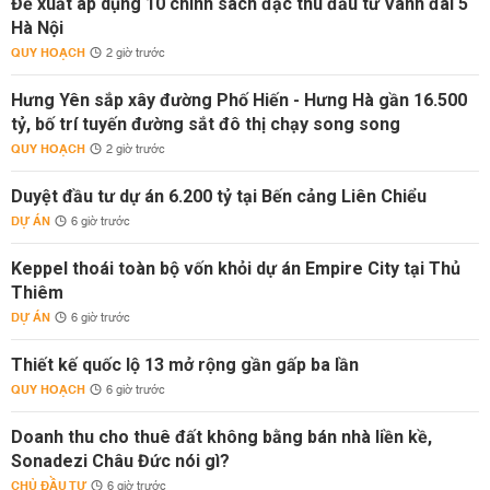
Đề xuất áp dụng 10 chính sách đặc thù đầu tư Vành đai 5
Hà Nội
QUY HOẠCH
2 giờ trước
Hưng Yên sắp xây đường Phố Hiến - Hưng Hà gần 16.500
tỷ, bố trí tuyến đường sắt đô thị chạy song song
QUY HOẠCH
2 giờ trước
Duyệt đầu tư dự án 6.200 tỷ tại Bến cảng Liên Chiểu
DỰ ÁN
6 giờ trước
Keppel thoái toàn bộ vốn khỏi dự án Empire City tại Thủ
Thiêm
DỰ ÁN
6 giờ trước
Thiết kế quốc lộ 13 mở rộng gần gấp ba lần
QUY HOẠCH
6 giờ trước
Doanh thu cho thuê đất không bằng bán nhà liền kề,
Sonadezi Châu Đức nói gì?
CHỦ ĐẦU TƯ
6 giờ trước