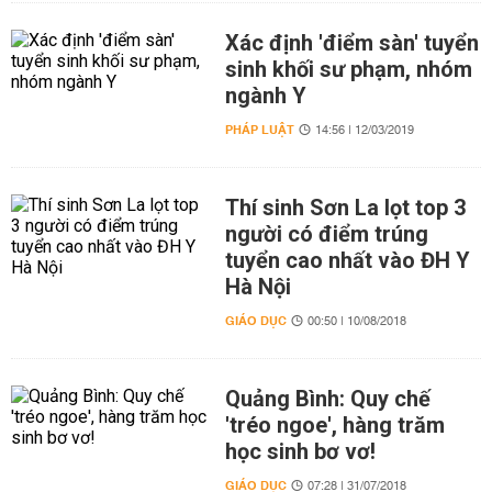
Xác định 'điểm sàn' tuyển
sinh khối sư phạm, nhóm
ngành Y
PHÁP LUẬT
14:56 | 12/03/2019
Thí sinh Sơn La lọt top 3
người có điểm trúng
tuyển cao nhất vào ĐH Y
Hà Nội
GIÁO DỤC
00:50 | 10/08/2018
Quảng Bình: Quy chế
'tréo ngoe', hàng trăm
học sinh bơ vơ!
GIÁO DỤC
07:28 | 31/07/2018