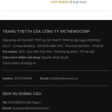
QUY HOẠCH
6 giờ trước
TRANG TTĐTTH CỦA CÔNG TY VIETNEWSCORP
Giấy phép số 3324/GP-TTĐT do Sở VH&TT TPHCM cấp ngày 20/3/2026
Lầu 5 - Compa Building - 293 Điện Biên Phủ - Phường Gia Định - TP.HCM
Chi nhánh:
Số 5 - Khu 38A Trần Phú - Phường Ba Đình - TP. Hà Nội
Chịu trách nhiệm nội dung:
Nguyễn Minh Quyết
Trách nhiệm về thông tin
Hotline:
0975798489
Email:
info@vietnammoi.vn
DỊCH VỤ QUẢNG CÁO:
Tel:
0931589222 (Ms Ngọc)
Email:
quangcao@vietnammoi.vn