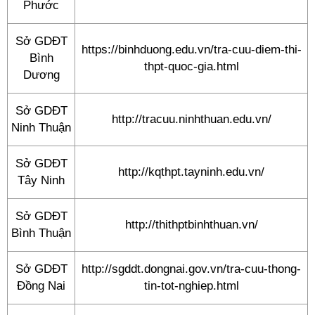
Phước
Sở GDĐT
https://binhduong.edu.vn/tra-cuu-diem-thi-
Bình
thpt-quoc-gia.html
Dương
Sở GDĐT
http://tracuu.ninhthuan.edu.vn/
Ninh Thuận
Sở GDĐT
http://kqthpt.tayninh.edu.vn/
Tây Ninh
Sở GDĐT
http://thithptbinhthuan.vn/
Bình Thuận
Sở GDĐT
http://sgddt.dongnai.gov.vn/tra-cuu-thong-
Đồng Nai
tin-tot-nghiep.html