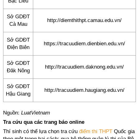
Bạc Liêu
Sở GDĐT
http://diemthithpt.camau.edu.vn/
Cà Mau
Sở GDĐT
https://tracuudiem.dienbien.edu.vn/
Điện Biên
Sở GDĐT
http://tracuudiem.daknong.edu.vn/
Đăk Nông
Sở GDĐT
http://tracuudiem.haugiang.edu.vn/
Hậu Giang
Nguồn:
LuatVietnam
Tra cứu qua các trang báo online
Thí sinh có thể lựa chọn tra cứu
điểm thi THPT
Quốc gia
theo một trong hai cách: qua hệ thống quản lý thi của Bộ