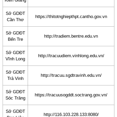
Kiên Giang
Sở GDĐT
https://thitotnghiepthpt.cantho.gov.vn
Cần Thơ
Sở GDĐT
http://tradiem.bentre.edu.vn
Bến Tre
Sở GDĐT
http://tracuudiem.vinhlong.edu.vn/
Vĩnh Long
Sở GDĐT
http://tracuu.sgdtravinh.edu.vn/
Trà Vinh
Sở GDĐT
https://tracuusogddt.soctrang.gov.vn/
Sóc Trăng
Sở GDĐT
http://116.103.228.133:8080/