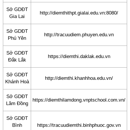
Sở GDĐT
http://diemthithpt.gialai.edu.vn:8080/
Gia Lai
Sở GDĐT
http://tracuudiem.phuyen.edu.vn
Phú Yên
Sở GDĐT
https://diemthi.daklak.edu.vn
Đắk Lắk
Sở GDĐT
http://diemthi.khanhhoa.edu.vn/
Khánh Hoà
Sở GDĐT
https://diemthilamdong.vnptschool.com.vn/
Lâm Đồng
Sở GDĐT
Bình
https://tracuudiemthi.binhphuoc.gov.vn