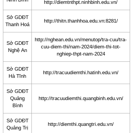
http://diemtnthpt.ninhbinh.edu.vn/
Sở GDĐT
http://thitn.thanhhoa.edu.vn:8281/
Thanh Hoá
http://nghean.edu.vn/menutop/tra-cuu/tra-
Sở GDĐT
cuu-diem-thi/nam-2024/diem-thi-tot-
Nghệ An
nghiep-thpt-nam-2024
Sở GDĐT
http://tracuudiemthi.hatinh.edu.vn/
Hà Tĩnh
Sở GDĐT
Quảng
http://tracuudiemthi.quangbinh.edu.vn/
Bình
Sở GDĐT
http://diemthi.quangtri.edu.vn/
Quảng Trị