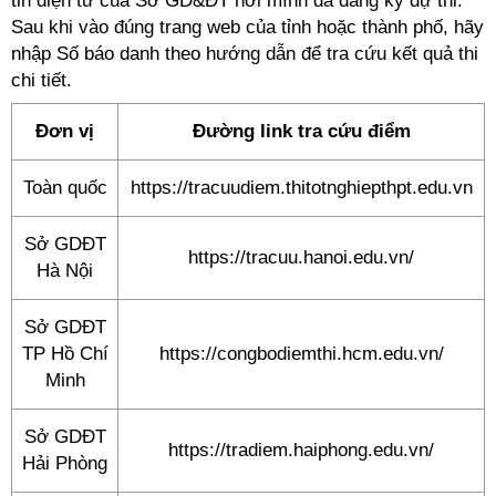
tin điện tử của Sở GD&ĐT nơi mình đã đăng ký dự thi.
Sau khi vào đúng trang web của tỉnh hoặc thành phố, hãy
nhập Số báo danh theo hướng dẫn để tra cứu kết quả thi
chi tiết.
Đơn vị
Đường link tra cứu điểm
Toàn quốc
https://tracuudiem.thitotnghiepthpt.edu.vn
Sở GDĐT
https://tracuu.hanoi.edu.vn/
Hà Nội
Sở GDĐT
TP Hồ Chí
https://congbodiemthi.hcm.edu.vn/
Minh
Sở GDĐT
https://tradiem.haiphong.edu.vn/
Hải Phòng