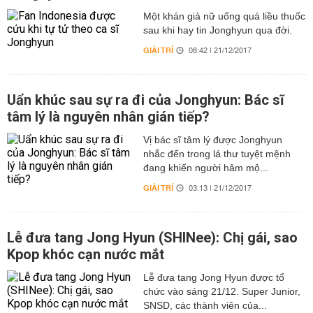
Một khán giả nữ uống quá liều thuốc
sau khi hay tin Jonghyun qua đời.
GIẢI TRÍ
08:42 | 21/12/2017
Uẩn khúc sau sự ra đi của Jonghyun: Bác sĩ
tâm lý là nguyên nhân gián tiếp?
Vị bác sĩ tâm lý được Jonghyun
nhắc đến trong lá thư tuyệt mệnh
đang khiến người hâm mộ...
GIẢI TRÍ
03:13 | 21/12/2017
Lễ đưa tang Jong Hyun (SHINee): Chị gái, sao
Kpop khóc cạn nước mắt
Lễ đưa tang Jong Hyun được tổ
chức vào sáng 21/12. Super Junior,
SNSD, các thành viên của...