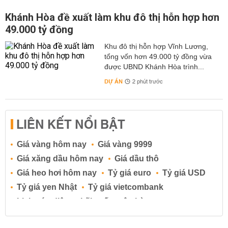
Khánh Hòa đề xuất làm khu đô thị hỗn hợp hơn
49.000 tỷ đồng
Khu đô thị hỗn hợp Vĩnh Lương,
tổng vốn hơn 49.000 tỷ đồng vừa
được UBND Khánh Hòa trình...
DỰ ÁN
2 phút trước
LIÊN KẾT NỔI BẬT
Giá vàng hôm nay
Giá vàng 9999
Giá xăng dầu hôm nay
Giá dầu thô
Giá heo hơi hôm nay
Tỷ giá euro
Tỷ giá USD
Tỷ giá yen Nhật
Tỷ giá vietcombank
Lịch cúp điện
Lãi suất ngân hàng
Lãi suất tiết kiệm
Lãi suất tiền gửi