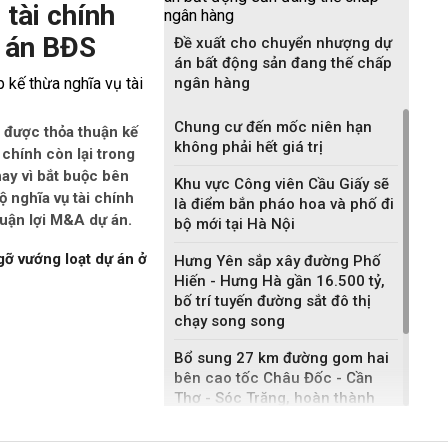
 tài chính
 án BĐS
Đề xuất cho chuyển nhượng dự
án bất động sản đang thế chấp
ngân hàng
Chung cư đến mốc niên hạn
 được thỏa thuận kế
không phải hết giá trị
i chính còn lại trong
ay vì bắt buộc bên
Khu vực Công viên Cầu Giấy sẽ
 nghĩa vụ tài chính
là điểm bắn pháo hoa và phố đi
huận lợi M&A dự án.
bộ mới tại Hà Nội
gỡ vướng loạt dự án ở
Hưng Yên sắp xây đường Phố
Hiến - Hưng Hà gần 16.500 tỷ,
bố trí tuyến đường sắt đô thị
chạy song song
Bổ sung 27 km đường gom hai
bên cao tốc Châu Đốc - Cần
Thơ - Sóc Trăng, hoàn thành
sau một năm