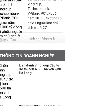
Vingroup,
Techcombank,
VPBank, PC1: Người
nắm 10.000 tỷ đồng cổ
phiếu, người làm chủ
tịch ở tuổi 27
Lãnh đạo Vinamilk:
Tăng quy mô đàn bò
thêm 8.000 con, đã
chốt giá nguyên liệu
THÔNG TIN DOANH NGHIỆP
đến tháng 11
Liên danh Vingroup đầu tư
Việt Nam muốn phát
đô thị hơn 4.600 ha ven vịnh
Hạ Long
triển quỹ hưu trí: Từ tiết
kiệm gia đình thành
nguồn cấp vốn dài hạn
và kinh nghiệm từ
Malaysia
Lãnh đạo MB nói gì về