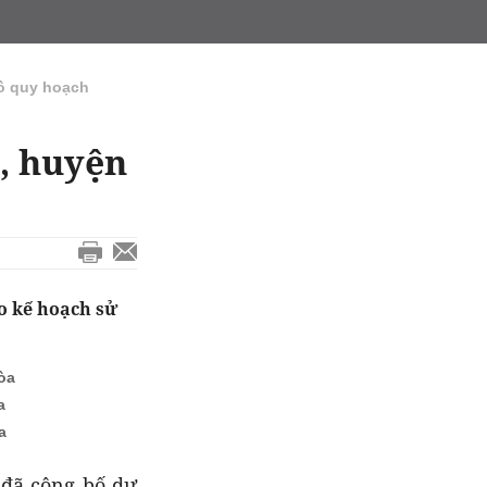
ồ quy hoạch
, huyện
o kế hoạch sử
òa
a
a
đã công bố dự