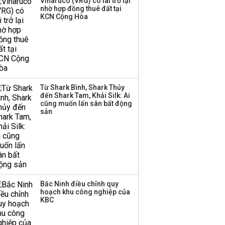
Vinaruco (VRG) có lãi trở lại
việc tài trợ cho 18 dự án
nhờ hợp đồng thuê đất tại
Vingroup, Sungroup và
KCN Cộng Hòa
Masterise?
Công ty con của HAGL
chốt ngày IPO gần 19
triệu cp với giá gấp hơn
4 lần cổ phiếu HAG
Từ Shark Bình, Shark Thủy
đến Shark Tam, Khải Silk: Ai
cũng muốn lấn sân bất động
Thành viên HĐQT
sản
VPBankS xin từ nhiệm
Bắc Ninh điều chỉnh quy
hoạch khu công nghiệp của
KBC