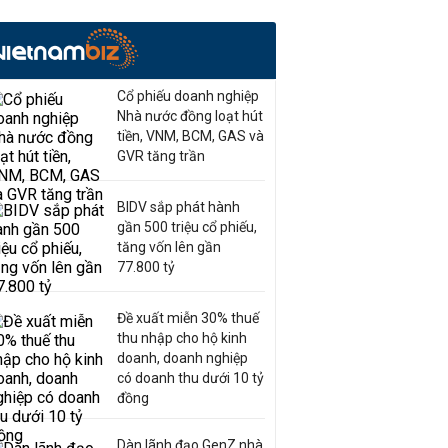
Cổ phiếu doanh nghiệp
Nhà nước đồng loạt hút
tiền, VNM, BCM, GAS và
GVR tăng trần
BIDV sắp phát hành
gần 500 triệu cổ phiếu,
tăng vốn lên gần
77.800 tỷ
Đề xuất miễn 30% thuế
thu nhập cho hộ kinh
doanh, doanh nghiệp
có doanh thu dưới 10 tỷ
đồng
Dàn lãnh đạo GenZ nhà