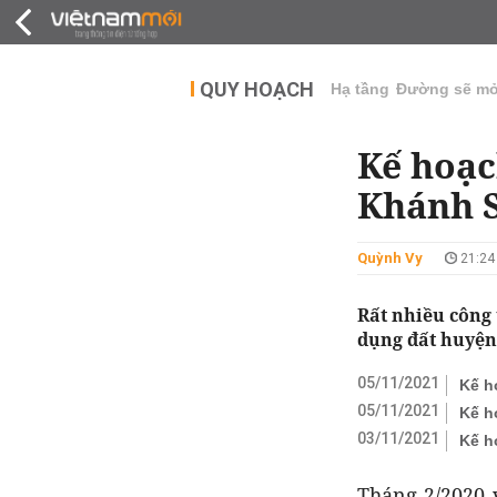
QUY HOẠCH
THỊ TRƯỜNG
DỰ Á
QUY HOẠCH
Hạ tầng
Đường sẽ m
Kế hoạc
Khánh S
Quỳnh Vy
21:24
Rất nhiều công
dụng đất huyện
05/11/2021
Kế h
05/11/2021
Kế h
03/11/2021
Kế h
Tháng 2/2020