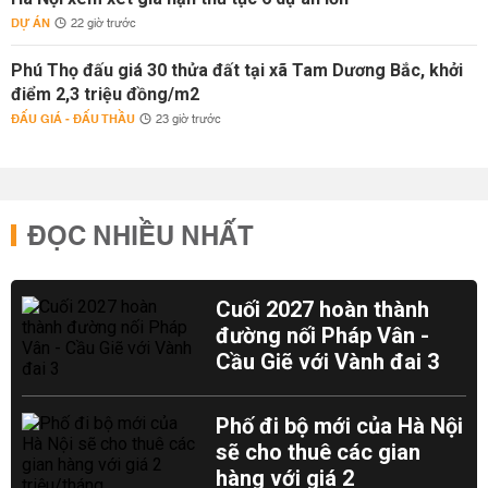
DỰ ÁN
22 giờ trước
Phú Thọ đấu giá 30 thửa đất tại xã Tam Dương Bắc, khởi
điểm 2,3 triệu đồng/m2
ĐẤU GIÁ - ĐẤU THẦU
23 giờ trước
ĐỌC NHIỀU NHẤT
Cuối 2027 hoàn thành
đường nối Pháp Vân -
Cầu Giẽ với Vành đai 3
Phố đi bộ mới của Hà Nội
sẽ cho thuê các gian
hàng với giá 2