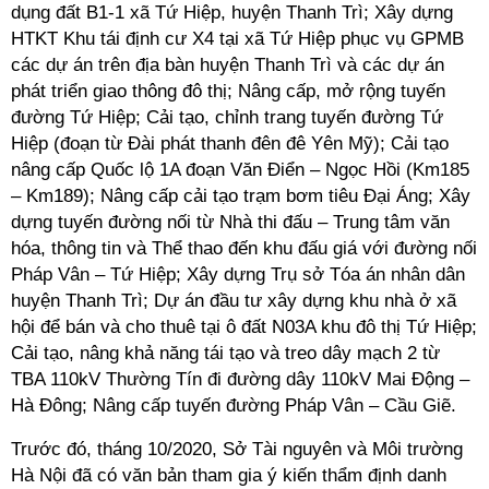
dụng đất B1-1 xã Tứ Hiệp, huyện Thanh Trì; Xây dựng
HTKT Khu tái định cư X4 tại xã Tứ Hiệp phục vụ GPMB
các dự án trên địa bàn huyện Thanh Trì và các dự án
phát triển giao thông đô thị; Nâng cấp, mở rộng tuyến
đường Tứ Hiệp; Cải tạo, chỉnh trang tuyến đường Tứ
Hiệp (đoạn từ Đài phát thanh đên đê Yên Mỹ); Cải tạo
nâng cấp Quốc lộ 1A đoạn Văn Điển – Ngọc Hồi (Km185
– Km189); Nâng cấp cải tạo trạm bơm tiêu Đại Áng; Xây
dựng tuyến đường nối từ Nhà thi đấu – Trung tâm văn
hóa, thông tin và Thể thao đến khu đấu giá với đường nối
Pháp Vân – Tứ Hiệp; Xây dựng Trụ sở Tóa án nhân dân
huyện Thanh Trì; Dự án đầu tư xây dựng khu nhà ở xã
hội để bán và cho thuê tại ô đất N03A khu đô thị Tứ Hiệp;
Cải tạo, nâng khả năng tái tạo và treo dây mạch 2 từ
TBA 110kV Thường Tín đi đường dây 110kV Mai Động –
Hà Đông; Nâng cấp tuyến đường Pháp Vân – Cầu Giẽ.
Trước đó, tháng 10/2020, Sở Tài nguyên và Môi trường
Hà Nội đã có văn bản tham gia ý kiến thẩm định danh