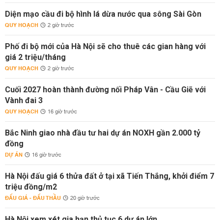
Diện mạo cầu đi bộ hình lá dừa nước qua sông Sài Gòn
QUY HOẠCH
2 giờ trước
Phố đi bộ mới của Hà Nội sẽ cho thuê các gian hàng với
giá 2 triệu/tháng
QUY HOẠCH
2 giờ trước
Cuối 2027 hoàn thành đường nối Pháp Vân - Cầu Giẽ với
Vành đai 3
QUY HOẠCH
16 giờ trước
Bắc Ninh giao nhà đầu tư hai dự án NOXH gần 2.000 tỷ
đồng
DỰ ÁN
16 giờ trước
Hà Nội đấu giá 6 thửa đất ở tại xã Tiến Thắng, khởi điểm 7
triệu đồng/m2
ĐẤU GIÁ - ĐẤU THẦU
20 giờ trước
Hà Nội xem xét gia hạn thủ tục 6 dự án lớn