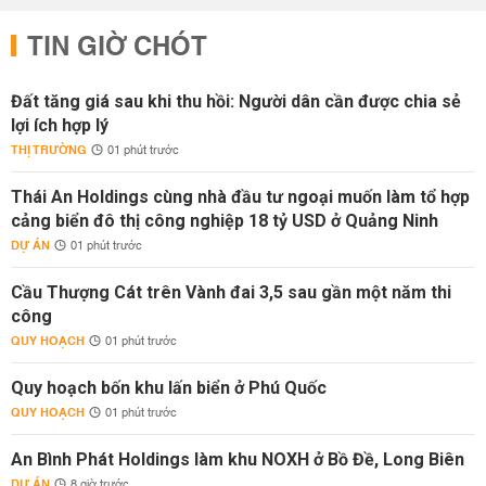
TIN GIỜ CHÓT
Đất tăng giá sau khi thu hồi: Người dân cần được chia sẻ
lợi ích hợp lý
THỊ TRƯỜNG
01 phút trước
Thái An Holdings cùng nhà đầu tư ngoại muốn làm tổ hợp
cảng biển đô thị công nghiệp 18 tỷ USD ở Quảng Ninh
DỰ ÁN
01 phút trước
Cầu Thượng Cát trên Vành đai 3,5 sau gần một năm thi
công
QUY HOẠCH
01 phút trước
Quy hoạch bốn khu lấn biển ở Phú Quốc
QUY HOẠCH
01 phút trước
An Bình Phát Holdings làm khu NOXH ở Bồ Đề, Long Biên
DỰ ÁN
8 giờ trước