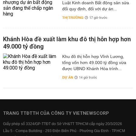
Luật Kinh doanh Bất động sản sửa
đổi quy định, đối với dự án...
THỊ TRƯỜNG
17 giờ trước
Khánh Hòa đề xuất làm khu đô thị hỗn hợp hơn
49.000 tỷ đồng
Khu đô thị hỗn hợp Vĩnh Lương,
tổng vốn hơn 49.000 tỷ đồng vừa
được UBND Khánh Hòa trình...
DỰ ÁN
14 giờ trước
TRANG TTĐTTH CỦA CÔNG TY VIETNEWSCORP
Giấy phép số 3324/GP-TTĐT do Sở VH&TT TPHCM cấp ngày 20/3/2026
Lầu 5 - Compa Building - 293 Điện Biên Phủ - Phường Gia Định - TP.HCM