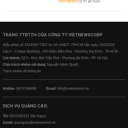
QUY HOẠCH
01 giờ trước
TRANG TTĐTTH CỦA CÔNG TY VIETNEWSCORP
Giấy phép số 3324/GP-TTĐT do Sở VH&TT TPHCM cấp ngày 20/3/2026
Lầu 5 - Compa Building - 293 Điện Biên Phủ - Phường Gia Định - TP.HCM
Chi nhánh:
Số 5 - Khu 38A Trần Phú - Phường Ba Đình - TP. Hà Nội
Chịu trách nhiệm nội dung:
Nguyễn Minh Quyết
Trách nhiệm về thông tin
Hotline:
0975798489
Email:
info@vietnammoi.vn
DỊCH VỤ QUẢNG CÁO:
Tel:
0931589222 (Ms Ngọc)
Email:
quangcao@vietnammoi.vn