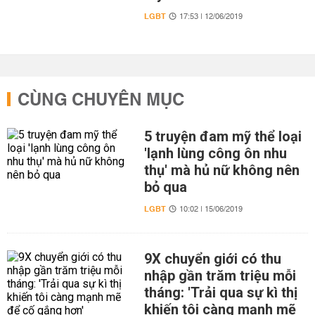
LGBT
17:53 | 12/06/2019
CÙNG CHUYÊN MỤC
5 truyện đam mỹ thể loại
'lạnh lùng công ôn nhu
thụ' mà hủ nữ không nên
bỏ qua
LGBT
10:02 | 15/06/2019
9X chuyển giới có thu
nhập gần trăm triệu mỗi
tháng: 'Trải qua sự kì thị
khiến tôi càng mạnh mẽ