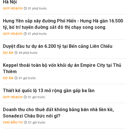
Hà Nội
QUY HOẠCH
01 phút trước
Hưng Yên sắp xây đường Phố Hiến - Hưng Hà gần 16.500
tỷ, bố trí tuyến đường sắt đô thị chạy song song
QUY HOẠCH
01 phút trước
Duyệt đầu tư dự án 6.200 tỷ tại Bến cảng Liên Chiểu
DỰ ÁN
44 phút trước
Keppel thoái toàn bộ vốn khỏi dự án Empire City tại Thủ
Thiêm
DỰ ÁN
01 giờ trước
Thiết kế quốc lộ 13 mở rộng gần gấp ba lần
QUY HOẠCH
01 giờ trước
Doanh thu cho thuê đất không bằng bán nhà liền kề,
Sonadezi Châu Đức nói gì?
CHỦ ĐẦU TƯ
01 giờ trước