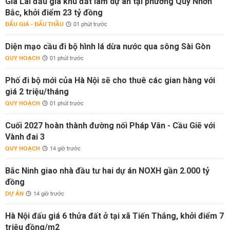
Gia Lai đấu giá khu đất làm dự án tại phường Quy Nhơn
Bắc, khởi điểm 23 tỷ đồng
ĐẤU GIÁ - ĐẤU THẦU
01 phút trước
Diện mạo cầu đi bộ hình lá dừa nước qua sông Sài Gòn
QUY HOẠCH
01 phút trước
Phố đi bộ mới của Hà Nội sẽ cho thuê các gian hàng với
giá 2 triệu/tháng
QUY HOẠCH
01 phút trước
Cuối 2027 hoàn thành đường nối Pháp Vân - Cầu Giẽ với
Vành đai 3
QUY HOẠCH
14 giờ trước
Bắc Ninh giao nhà đầu tư hai dự án NOXH gần 2.000 tỷ
đồng
DỰ ÁN
14 giờ trước
Hà Nội đấu giá 6 thửa đất ở tại xã Tiến Thắng, khởi điểm 7
triệu đồng/m2