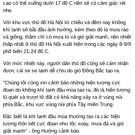
cao có thể xuống dưới 17 độ C nên sẽ có cảm giác rét
nhẹ.
Với khu vực thủ đô Hà Nội từ chiều và đêm nay không
khí lạnh sẽ bắt đầu ảnh hưởng, kèm theo đó là mưa rào
và giông, thậm chí có mưa to và gió giật mạnh, nền nhiệt
thấp nhất ở thủ đô Hà Nội xuất hiện trong các ngày 8-9/9
phổ biến 21-24 độ C.
Với mức nhiệt này, người dân thủ đô cũng sẽ cảm nhận
được cái se se lạnh dễ chịu do gió Đông Bắc tạo ra.
"Chúng tôi cũng xin cảnh báo những hiện tượng cực
đoan do không khí lạnh đầu mùa tạo ra, đó là hiện tượng
lũ quét và trượt lở đất có khả năng xảy ra ở vùng núi
phía Bắc, khu vực vùng núi phía Tây miền Trung.
Đặc biệt là khí lạnh đầu mùa thường tạo ra các hiện
tượng thời tiết cực đoan như lôc xoáy, mưa đá và gió
giật mạnh" - ông Hưởng cảnh báo.