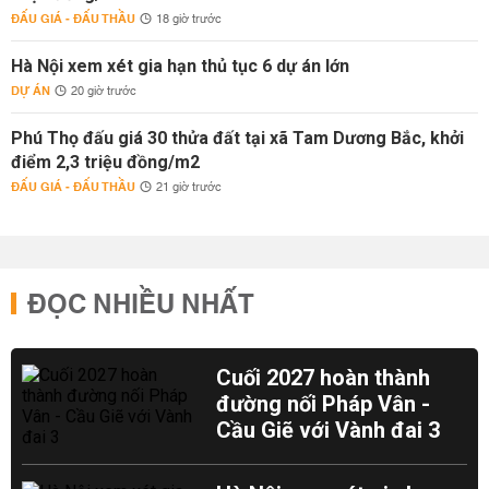
ĐẤU GIÁ - ĐẤU THẦU
18 giờ trước
Hà Nội xem xét gia hạn thủ tục 6 dự án lớn
DỰ ÁN
20 giờ trước
Phú Thọ đấu giá 30 thửa đất tại xã Tam Dương Bắc, khởi
điểm 2,3 triệu đồng/m2
ĐẤU GIÁ - ĐẤU THẦU
21 giờ trước
ĐỌC NHIỀU NHẤT
Cuối 2027 hoàn thành
đường nối Pháp Vân -
Cầu Giẽ với Vành đai 3