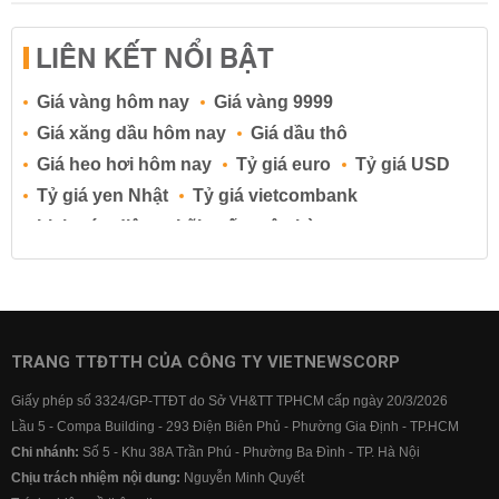
LIÊN KẾT NỔI BẬT
Giá vàng hôm nay
Giá vàng 9999
Giá xăng dầu hôm nay
Giá dầu thô
Giá heo hơi hôm nay
Tỷ giá euro
Tỷ giá USD
Tỷ giá yen Nhật
Tỷ giá vietcombank
Lịch cúp điện
Lãi suất ngân hàng
Lãi suất tiết kiệm
Lãi suất tiền gửi
Lãi suất ngân hàng Agribank
Lãi suất ngân hàng Sacombank
Lãi suất ngân hàng BIDV
TRANG TTĐTTH CỦA CÔNG TY VIETNEWSCORP
Lãi suất ngân hàng Vietinbank
Giấy phép số 3324/GP-TTĐT do Sở VH&TT TPHCM cấp ngày 20/3/2026
Lãi suất ngân hàng Vietcombank
Lầu 5 - Compa Building - 293 Điện Biên Phủ - Phường Gia Định - TP.HCM
Chi nhánh:
Số 5 - Khu 38A Trần Phú - Phường Ba Đình - TP. Hà Nội
Chịu trách nhiệm nội dung:
Nguyễn Minh Quyết