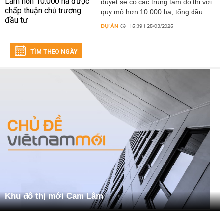
duyệt sẽ có các trung tâm đô thị với
quy mô hơn 10.000 ha, tổng đầu...
DỰ ÁN
15:39 | 25/03/2025
TÌM THEO NGÀY
Khu đô thị mới Cam Lâm