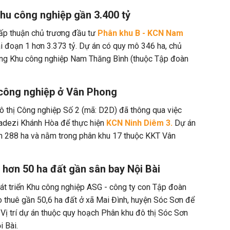
u công nghiệp gần 3.400 tỷ
p thuận chủ trương đầu tư
Phân khu B - KCN Nam
ai đoạn 1 hơn 3.373 tỷ. Dự án có quy mô 346 ha, chủ
ầng Khu công nghiệp Nam Thăng Bình (thuộc Tập đoàn
công nghiệp ở Vân Phong
 thị Công nghiệp Số 2 (mã: D2D) đã thông qua việc
adezi Khánh Hòa để thực hiện
KCN Ninh Diêm 3.
Dự án
ích 288 ha và nằm trong phân khu 17 thuộc KKT Vân
hơn 50 ha đất gần sân bay Nội Bài
t triển Khu công nghiệp ASG - công ty con Tập đoàn
thuê gần 50,6 ha đất ở xã Mai Đình, huyện Sóc Sơn để
Vị trí dự án
thuộc quy hoạch Phân khu đô thị Sóc Sơn
i
Bài.