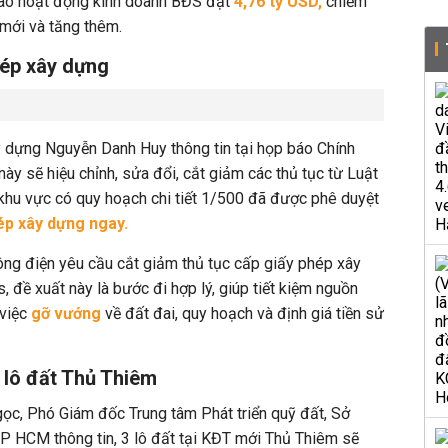
 vào hoạt động kinh doanh BĐS đạt
4,76 tỷ USD,
chiếm
mới và tăng thêm.
hép xây dựng
y dựng Nguyễn Danh Huy thông tin
tại họp báo Chính
 này
sẽ hiệu chỉnh, sửa đổi, cắt giảm các thủ tục từ Luật
khu vực có quy hoạch chi tiết 1/500 đã được phê duyệt
ép xây dựng ngay.
ng điện yêu cầu cắt giảm thủ tục cấp giấy phép xây
, đề xuất này là bước đi hợp lý, giúp tiết kiệm nguồn
 việc
gỡ vướng
về đất đai, quy hoạch và định giá tiền sử
3 lô đất Thủ Thiêm
ọc, Phó Giám đốc Trung tâm Phát triển quỹ đất, Sở
P HCM thông tin, 3 lô đất tại KĐT mới Thủ Thiêm
sẽ