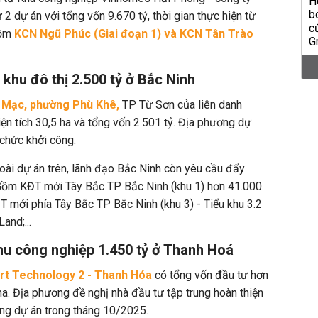
 dự án với tổng vốn 9.670 tỷ, thời gian thực hiện từ
Gồm
KCN Ngũ Phúc (Giai đoạn 1) và KCN Tân Trào
khu đô thị 2.500 tỷ ở Bắc Ninh
 Mạc, phường Phù Khê,
TP Từ Sơn của liên danh
ện tích 30,5 ha
và tổng vốn 2.501 tỷ. Địa phương dự
 chức khởi công.
goài dự án trên, lãnh đạo Bắc Ninh còn yêu cầu đẩy
Gồm KĐT mới Tây Bắc TP Bắc Ninh (khu 1) hơn 41.000
ĐT mới phía Tây Bắc TP Bắc Ninh (khu 3) - Tiểu khu 3.2
Land;...
u công nghiệp 1.450 tỷ ở Thanh Hoá
t Technology 2 - Thanh Hóa
có tổng vốn đầu tư hơn
a. Địa phương đề nghị nhà đầu tư tập trung hoàn thiện
ông dự án trong tháng 10/2025.