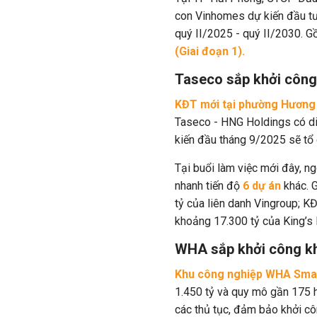
con Vinhomes dự kiến đầu tư 2
quý II/2025 - quý II/2030. 
(Giai đoạn 1).
Taseco sắp khởi công 
KĐT mới tại phường Hương
Taseco - HNG Holdings
có di
kiến đầu tháng 9/2025 sẽ tổ
Tại buổi làm việc mới đây, n
nhanh tiến độ
6 dự án
khác. 
tỷ của liên danh Vingroup; K
khoảng
17.300
tỷ của
King’s 
WHA sắp khởi công kh
Khu công nghiệp WHA Smar
1.450 tỷ và quy mô gần 175 h
các thủ tục, đảm bảo khởi c