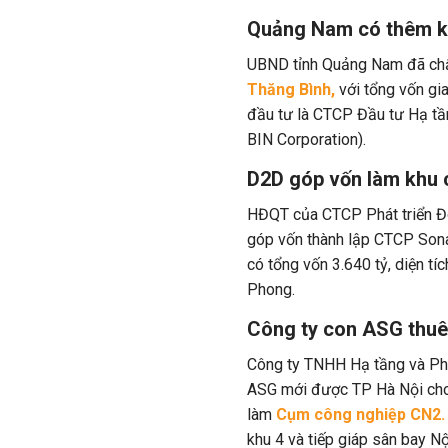
Quảng Nam có thêm kh
UBND tỉnh Quảng Nam đã chấ
Thăng Bình,
với tổng vốn gi
đầu tư là CTCP Đầu tư Hạ t
BIN Corporation).
D2D góp vốn làm khu 
HĐQT của CTCP Phát triển Đô
góp vốn thành lập CTCP Son
có tổng vốn 3.640 tỷ
, diện t
Phong.
Công ty con ASG thuê 
Công ty TNHH Hạ tầng và Phá
ASG mới được TP Hà Nội cho 
làm
Cụm công nghiệp CN2.
khu 4 và ti
ếp
giáp
sân
bay N
ộ