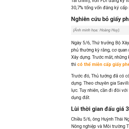
Tài chính), vốn FDI đăng ký
30,7% tổng vốn đăng ký cấp 
Nghiên cứu bỏ giấy p
(
Ảnh minh họa:
Hoàng Huy
).
Ngày 5/6, Thứ trưởng Bộ Xâ
phủ thường kỳ rằng, cơ quan
Xây dựng. Trước mắt, những 
thì
có thể miễn cấp giấy ph
Trước đó,
Thủ tướng đã có cô
dựng. Theo chuyên gia Savills
lực. Tuy nhiên, cần đi đôi với
dụng đất.
Lùi thời gian đấu giá 
Chiều 5/6, ông Huỳnh Thái Ng
Nông nghiệp và Môi trường T