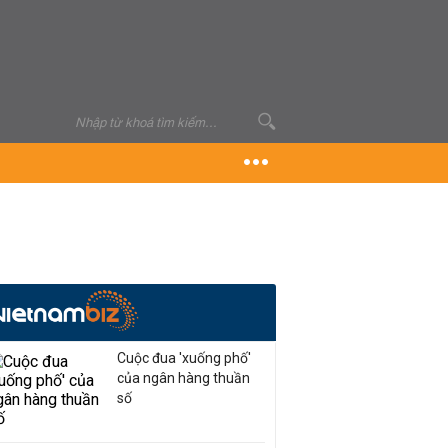
Cuộc đua 'xuống phố'
của ngân hàng thuần
số