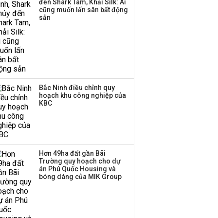
đến Shark Tam, Khải Silk: Ai
‘phất lên’ trong tháng 8,
cũng muốn lấn sân bất động
nhóm ngành nào có
sản
tiềm năng dẫn sóng?
Bắc Ninh điều chỉnh quy
hoạch khu công nghiệp của
KBC
Hơn 49ha đất gần Bãi
Trường quy hoạch cho dự
án Phú Quốc Housing và
bóng dáng của MIK Group