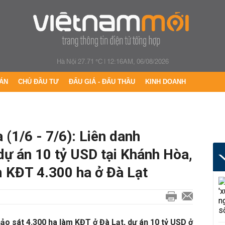
Hà Nội 27.71 °C
|
12:16AM, 06/08/2026
ÁN
CHỦ ĐẦU TƯ
ĐẤU GIÁ - ĐẤU THẦU
KINH DOANH
 (1/6 - 7/6): Liên danh
dự án 10 tỷ USD tại Khánh Hòa,
 KĐT 4.300 ha ở Đà Lạt
o sát 4.300 ha làm KĐT ở Đà Lạt, dự án 10 tỷ USD ở