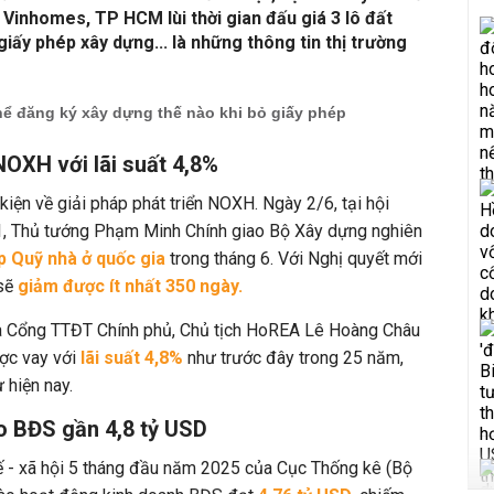
 Vinhomes, TP HCM lùi thời gian đấu giá 3 lô đất
iấy phép xây dựng... là những thông tin thị trường
hể đăng ký xây dựng thế nào khi bỏ giấy phép
NOXH với lãi suất 4,8%
kiện về giải pháp phát triển NOXH. Ngày 2/6, tại hội
201, Thủ tướng Phạm Minh Chính giao Bộ Xây dựng nghiên
p Quỹ nhà ở quốc gia
trong tháng 6. Với Nghị quyết mới
sẽ
giảm được ít nhất 350 ngày.
ủa Cổng TTĐT Chính phủ, Chủ tịch HoREA Lê Hoàng Châu
c vay với
lãi suất 4,8%
như trước đây trong 25 năm,
ư hiện nay.
o BĐS gần 4,8 tỷ USD
tế - xã hội 5 tháng đầu năm 2025 của Cục Thống kê (Bộ