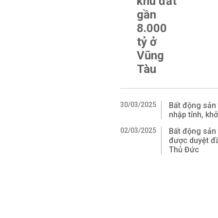
khu đất
gần
8.000
tỷ ở
Vũng
Tàu
30/03/2025
Bất động sản 
nhập tỉnh, kh
02/03/2025
Bất động sản
được duyệt đầ
Thủ Đức