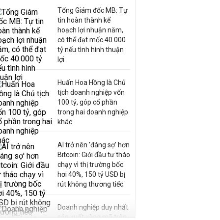
Tổng Giám đốc MB: Tự
tin hoàn thành kế
hoạch lợi nhuận năm,
có thể đạt mốc 40.000
tỷ nếu tình hình thuận
lợi
Huấn Hoa Hồng là Chủ
tịch doanh nghiệp vốn
100 tỷ, góp cổ phần
trong hai doanh nghiệp
khác
AI trở nên 'đáng sợ' hơn
Bitcoin: Giới đầu tư tháo
chạy vì thị trường bốc
hơi 40%, 150 tỷ USD bị
rút không thương tiếc
Doanh nghiệp duy nhất
sản xuất vàng mã trên