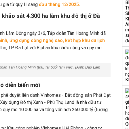
u giá từ quý II sang
đầu tháng 12/2025.
khảo sát 4.300 ha l
àm khu đô thị
ở Đà
tỉnh Lâm Đồng ngày 3/6, Tập đoàn Tân Hoàng Minh đã
nh, ứng dụng công nghệ cao, kết hợp khu du lịch
Thọ, TP Đà Lạt với 8 phân khu chức năng và quy mô
àn Tân Hoàng Minh (trái) tại buổi làm việc. (Ảnh:
Báo Lâm
ó diễn biến mới
ã phê duyệt
liên danh Vinhomes - Bất động sản Phát Đạt
 Xây dựng Đô thị Xanh - Phú Thọ Land là nhà đầu tư
ó quy mô 10.000 ha và
tổng vốn hơn 260.000 tỷ (tương
 tư Khu công nghiệp Vinhomes Hải Phòng - công ty