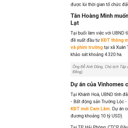
được lùi thời gian tổ chức đấ
Tân Hoàng Minh muốn 
Lạt
Tại buổi làm việc với UBND 
đề xuất đầu tư
KĐT thông mi
và phim trường
tại
xã Xuân 
khảo sát khoảng 4.320 ha.
Ông Đỗ Anh Dũng, Chủ tịch Tập đo
Đồng
).
Dự án của Vinhomes c
Tại Khánh Hoà, UBND tỉnh đ
- Bất động sản Trường Lộc -
KĐT mới Cam Lâm.
Dự án c
đương khoảng 10 tỷ USD).
Tại TP Hải Phòng, CTCP Đầu