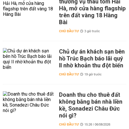
thương vụ thâu tóm Hải
Hà, mở cửa hàng flagship
trên đất vàng 18 Hàng
Bài
CHỦ ĐẦU TƯ
3 giờ trước
Chủ dự án khách sạn bên
hồ Trúc Bạch báo lãi quý
II nhờ khoản thu đột biến
CHỦ ĐẦU TƯ
19 giờ trước
Doanh thu cho thuê đất
không bằng bán nhà liền
kề, Sonadezi Châu Đức
nói gì?
CHỦ ĐẦU TƯ
15:26 | 06/08/2026