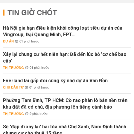
TIN GIỜ CHÓT
Hà Nội gia hạn điều kiện khởi công loạt siêu dự án của
Vingroup, Đại Quang Minh, FPT...
DỰ ÁN
01 phút trước
Xây lại chung cư hết niên hạn: Đã đến lúc bỏ 'cơ chế bao
cấp'
THỊ TRƯỜNG
01 phút trước
Everland lãi gấp đôi cùng kỳ nhờ dự án Vân Đồn
CHỦ ĐẦU TƯ
01 phút trước
Phường Tam Bình, TP HCM: Cò rao phân lô bán nền trên
khu đất đã có chủ, địa phương lên tiếng cảnh báo
THỊ TRƯỜNG
9 phút trước
Sẽ 'đập đi xây lại' hai tòa nhà Chợ Xanh, Nam Định thành
chung cư cho thuê 15 tầng