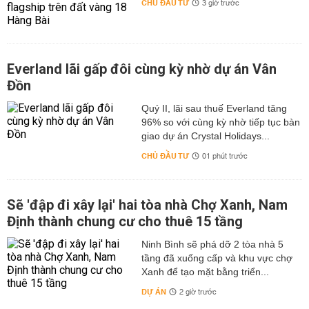
CHỦ ĐẦU TƯ
3 giờ trước
Everland lãi gấp đôi cùng kỳ nhờ dự án Vân
Đồn
Quý II, lãi sau thuế Everland tăng
96% so với cùng kỳ nhờ tiếp tục bàn
giao dự án Crystal Holidays...
CHỦ ĐẦU TƯ
01 phút trước
Sẽ 'đập đi xây lại' hai tòa nhà Chợ Xanh, Nam
Định thành chung cư cho thuê 15 tầng
Ninh Bình sẽ phá dỡ 2 tòa nhà 5
tầng đã xuống cấp và khu vực chợ
Xanh để tạo mặt bằng triển...
DỰ ÁN
2 giờ trước