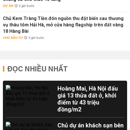
DỰ ÁN
2 giờ trước
Chủ Kem Tràng Tiền đón nguồn thu đột biến sau thương
vụ thâu tóm Hải Hà, mở cửa hàng flagship trên đất vàng
18 Hàng Bài
CHỦ ĐẦU TƯ
3 giờ trước
ĐỌC NHIỀU NHẤT
Hoàng Mai, Hà Nội đấu
giá 13 thửa đất ở, khởi
điểm từ 43 triệu
đồng/m2
Chủ dự án khách sạn bên