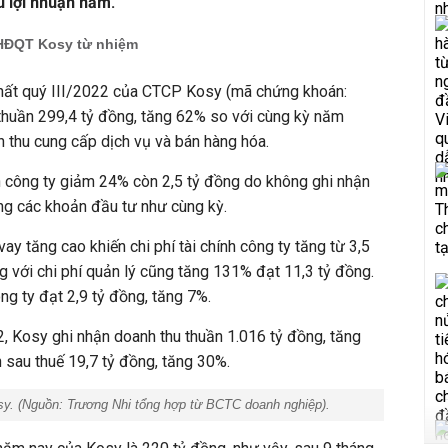
 lợi nhuận năm.
 HĐQT Kosy từ nhiệm
nhất quý III/2022 của CTCP Kosy (mã chứng khoán:
thuần 299,4 tỷ đồng, tăng 62% so với cùng kỳ năm
 thu cung cấp dịch vụ và bán hàng hóa.
nh công ty giảm 24% còn 2,5 tỷ đồng do không ghi nhận
ng các khoản đầu tư như cùng kỳ.
 vay tăng cao khiến chi phí tài chính công ty tăng từ 3,5
g với chi phí quản lý cũng tăng 131% đạt 11,3 tỷ đồng.
ng ty đạt 2,9 tỷ đồng, tăng 7%.
, Kosy ghi nhận doanh thu thuần 1.016 tỷ đồng, tăng
n sau thuế 19,7 tỷ đồng, tăng 30%.
sy. (Nguồn:
Trương Nhi tổng hợp từ BCTC doanh nghiệp
).