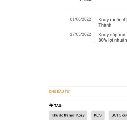
01/06/2022
Kosy muốn đấu
Thành
27/05/2022
Kosy sắp mở 
80% lợi nhuậ
CHỦ ĐẦU TƯ
TAG:
Khu đô thị mới Kosy
KOS
BCTC quý 