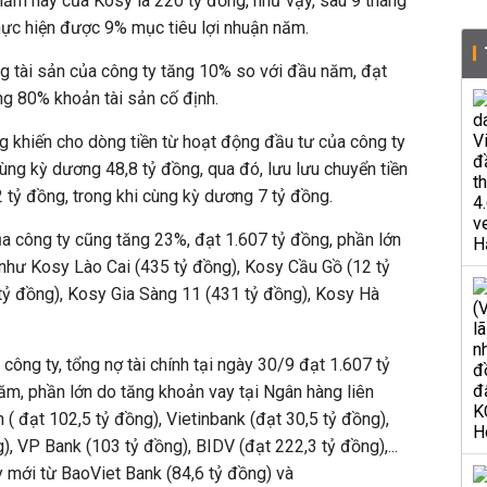
năm nay của Kosy là 220 tỷ đồng, như vậy, sau 9 tháng
hực hiện được 9% mục tiêu lợi nhuận năm.
ổng tài sản của công ty tăng 10% so với đầu năm, đạt
ng 80% khoản tài sản cố định.
ng khiến cho dòng tiền từ hoạt động đầu tư của công ty
cùng kỳ dương 48,8 tỷ đồng, qua đó, lưu lưu chuyển tiền
 tỷ đồng, trong khi cùng kỳ dương 7 tỷ đồng.
a công ty cũng tăng 23%, đạt 1.607 tỷ đồng, phần lớn
n như Kosy Lào Cai (435 tỷ đồng), Kosy Cầu Gồ (12 tỷ
tỷ đồng), Kosy Gia Sàng 11 (431 tỷ đồng), Kosy Hà
ông ty, tổng nợ tài chính tại ngày 30/9 đạt 1.607 tỷ
m, phần lớn do tăng khoản vay tại Ngân hàng liên
 ( đạt 102,5 tỷ đồng), Vietinbank (đạt 30,5 tỷ đồng),
, VP Bank (103 tỷ đồng), BIDV (đạt 222,3 tỷ đồng),...
 mới từ BaoViet Bank (84,6 tỷ đồng) và