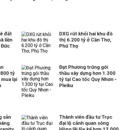
ê đất
DXG rút khỏi hai khu đô
à liền
thị 6.200 tỷ ở Cần Thơ,
 Đức
Phú Thọ
ân
Đạt Phương trúng gói
800 tỷ
thầu xây dựng hơn 1.300
 mua lại
tỷ tại Cao tốc Quy Nhơn -
n
Pleiku
g sản
Thành viên đầu tư Trục
tháng
đại lộ cảnh quan sông
erenity
Hồng lãi lũy kế hơn 12.000