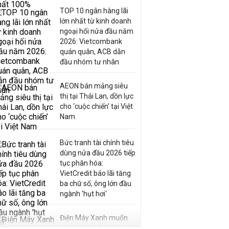
TOP 10 ngân hàng lãi
lớn nhất từ kinh doanh
ngoại hối nửa đầu năm
2026: Vietcombank
quán quân, ACB dẫn
đầu nhóm tư nhân
AEON bán mảng siêu
thị tại Thái Lan, dồn lực
cho ‘cuộc chiến’ tại Việt
Nam
Bức tranh tài chính tiêu
dùng nửa đầu 2026 tiếp
tục phân hóa:
VietCredit báo lãi tăng
ba chữ số, ông lớn đầu
ngành 'hụt hơi'
Điện Máy Xanh muốn
phát hành cổ phiếu với