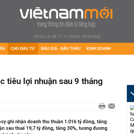
Hà Nội 32.48 °C
|
11:35AM, 08/08/2026
ÁN
CHỦ ĐẦU TƯ
ĐẤU GIÁ - ĐẤU THẦU
KINH DOANH
 tiêu lợi nhuận sau 9 tháng
sy ghi nhận doanh thu thuần 1.016 tỷ đồng, tăng
uận sau thuế 19,7 tỷ đồng, tăng 30%, tương đương