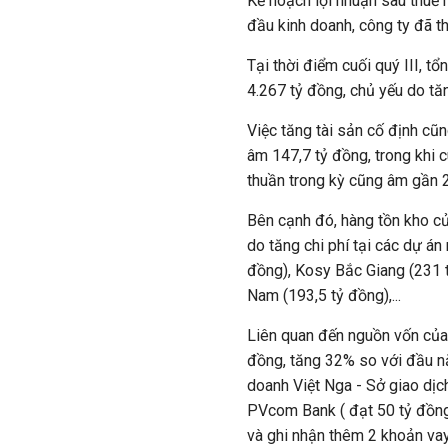
Kế hoạch lợi nhuận sau thuế 
đầu kinh doanh, công ty đã t
Tại thời điểm cuối quý III, t
4.267 tỷ đồng, chủ yếu do tă
Việc tăng tài sản cố định cũ
âm 147,7 tỷ đồng, trong khi 
thuần trong kỳ cũng âm gần 2
Bên cạnh đó, hàng tồn kho củ
do tăng chi phí tại các dự á
đồng), Kosy Bắc Giang (231 
Nam (193,5 tỷ đồng),...
Liên quan đến nguồn vốn của c
đồng, tăng 32% so với đầu nă
doanh Việt Nga - Sở giao dịch
PVcom Bank ( đạt 50 tỷ đồng)
và ghi nhận thêm 2 khoản vay