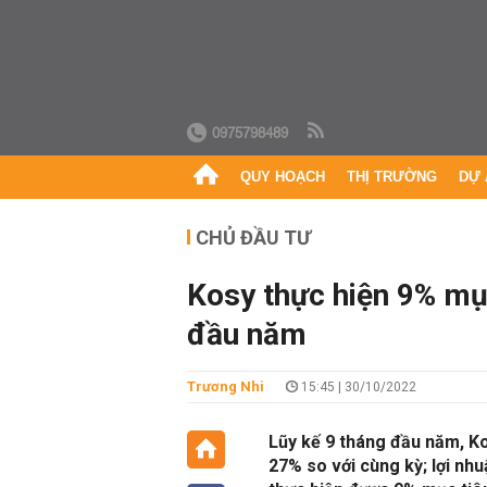
0975798489
QUY HOẠCH
THỊ TRƯỜNG
DỰ 
CHỦ ĐẦU TƯ
Kosy thực hiện 9% mục
đầu năm
Trương Nhi
15:45 | 30/10/2022
Lũy kế 9 tháng đầu năm, Ko
27% so với cùng kỳ; lợi nh