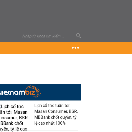
Lịch cổ tức tuần tới:
Masan Consumer, BSR,
MBBank chốt quyền, tỷ
lệ cao nhất 100%