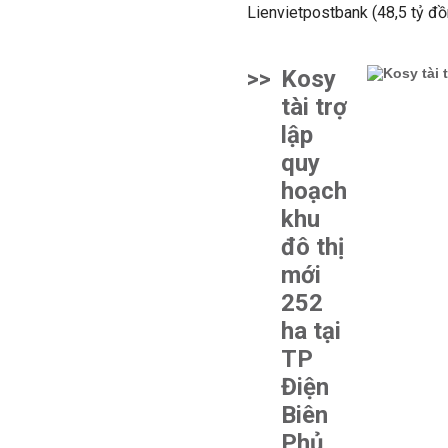
Lienvietpostbank (48,5 tỷ đồ
>>
Kosy
tài trợ
lập
quy
hoạch
khu
đô thị
mới
252
ha tại
TP
Điện
Biên
Phủ