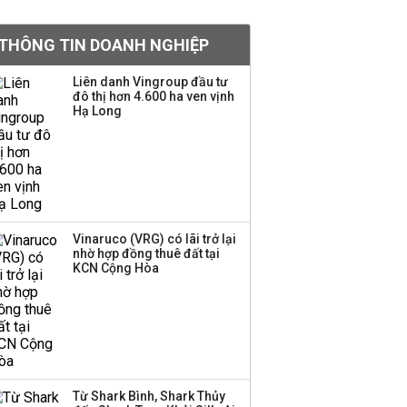
tỷ lệ 1:1 để tăng thanh
khoản
THÔNG TIN DOANH NGHIỆP
Sau nhịp điều chỉnh
Liên danh Vingroup đầu tư
đô thị hơn 4.600 ha ven vịnh
mạnh, CTCK nhìn thấy
Hạ Long
cơ hội ở nhóm cổ phiếu
nào?
Một thương hiệu thời
trang Việt đóng cửa
sau 5 năm hoạt động,
thanh lý toàn bộ cửa
Vinaruco (VRG) có lãi trở lại
nhờ hợp đồng thuê đất tại
hàng
KCN Cộng Hòa
DatVietVAC lãi sau thuế
135 tỷ đồng nửa đầu
năm, dồn 6 concert vào
cuối năm
Từ Shark Bình, Shark Thủy
Công ty 100 tỷ của