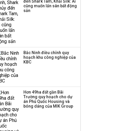
đến Shark Tam, Khải Silk: Ai
Huấn Hoa Hồng bỗng
cũng muốn lấn sân bất động
dưng ‘biến mất’, một
sản
công ty khác đã giải thể
Bắc Ninh điều chỉnh quy
hoạch khu công nghiệp của
KBC
Hơn 49ha đất gần Bãi
Trường quy hoạch cho dự
án Phú Quốc Housing và
bóng dáng của MIK Group