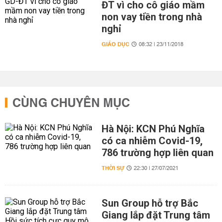
ĐT vì cho cô giáo mầm
non vay tiền trong nhà
nghỉ
GIÁO DỤC
08:32 | 23/11/2018
CÙNG CHUYÊN MỤC
Hà Nội: KCN Phú Nghĩa
có ca nhiễm Covid-19,
786 trường hợp liên quan
THỜI SỰ
22:30 | 27/07/2021
Sun Group hỗ trợ Bắc
Giang lắp đặt Trung tâm