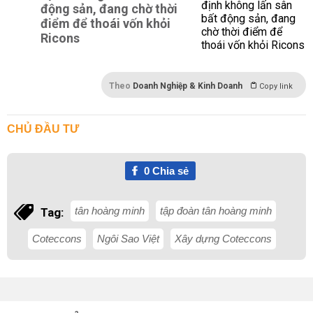
động sản, đang chờ thời
điểm để thoái vốn khỏi
Ricons
Theo
Doanh Nghiệp & Kinh Doanh
Copy link
CHỦ ĐẦU TƯ
0
Chia sẻ
tân hoàng minh
tập đoàn tân hoàng minh
Tag:
Coteccons
Ngôi Sao Việt
Xây dựng Coteccons