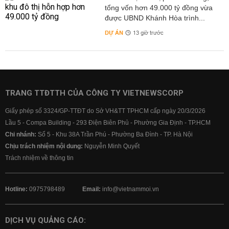
tổng vốn hơn 49.000 tỷ đồng vừa
được UBND Khánh Hòa trình...
DỰ ÁN
13 giờ trước
TRANG TTĐTTH CỦA CÔNG TY VIETNEWSCORP
Giấy phép số 3324/GP-TTĐT do Sở VH&TT TPHCM cấp ngày 20/3/2026
Lầu 5 - Compa Building - 293 Điện Biên Phủ - Phường Gia Định - TP.HCM
Chi nhánh:
Số 5 - Khu 38A Trần Phú - Phường Ba Đình - TP. Hà Nội
Chịu trách nhiệm nội dung:
Nguyễn Minh Quyết
Trách nhiệm về thông tin
Hotline:
0975798489
Email:
info@vietnammoi.vn
DỊCH VỤ QUẢNG CÁO: