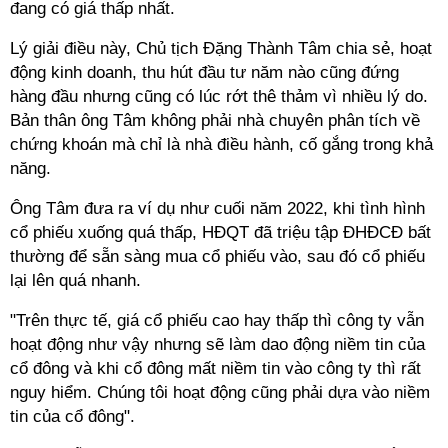
đang có giá thấp nhất.
Lý giải điều này, Chủ tịch Đặng Thành Tâm chia sẻ, h
oạt
động kinh doanh, thu hút đầu tư năm nào cũng đứng
hàng đầu nhưng cũng có lúc rớt thê thảm vì nhiều lý do.
Bản thân ông Tâm không phải nhà chuyên phân tích về
chứng khoán mà chỉ là nhà điều hành, cố gắng trong khả
năng.
Ông Tâm đưa ra ví dụ như cuối năm 2022, khi tình hình
cổ phiếu xuống quá thấp, HĐQT đã triệu tập ĐHĐCĐ bất
thường để sẵn sàng mua cổ phiếu vào, sau đó cổ phiếu
lại lên quá nhanh.
"Trên thực tế, giá cổ phiếu cao hay thấp thì công ty vẫn
hoạt động như vậy nhưng sẽ làm dao động niềm tin của
cổ đông và khi cổ đông mất niềm tin vào công ty thì rất
nguy hiểm. Chúng tôi hoạt động cũng phải dựa vào niềm
tin của cổ đông".