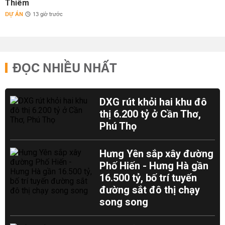
Thiêm
DỰ ÁN
13 giờ trước
ĐỌC NHIỀU NHẤT
DXG rút khỏi hai khu đô
thị 6.200 tỷ ở Cần Thơ,
Phú Thọ
Hưng Yên sắp xây đường
Phố Hiến - Hưng Hà gần
16.500 tỷ, bố trí tuyến
đường sắt đô thị chạy
song song