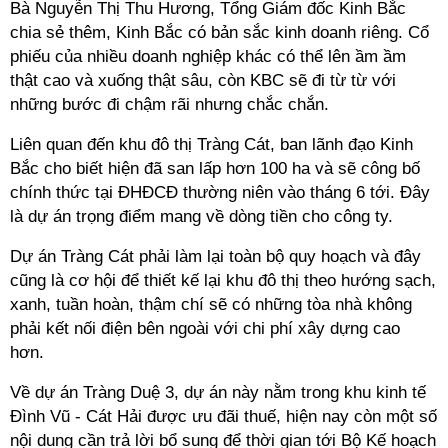
Bà Nguyễn Thị Thu Hương, Tổng Giám đốc Kinh Bắc
chia sẻ thêm,
Kinh Bắc có bản sắc kinh doanh riêng. Cổ
phiếu của nhiều doanh nghiệp khác có thể lên ầm ầm
thật cao và xuống thật sâu, còn KBC sẽ đi từ từ với
những bước đi chậm rãi nhưng chắc chắn.
Liên quan đến khu đô thị Tràng Cát, ban lãnh đạo Kinh
Bắc cho biết hiện đã san lấp hơn 100 ha và sẽ công bố
chính thức tại ĐHĐCĐ thường niên vào tháng 6 tới. Đây
là dự án trọng điểm mang về dòng tiền cho công ty.
Dự án Tràng Cát phải làm lại toàn bộ quy hoạch và đây
cũng là cơ hội để thiết kế lại khu đô thị theo hướng sạch,
xanh, tuần hoàn, thậm chí sẽ có những tòa nhà không
phải kết nối điện bên ngoài với chi phí xây dựng cao
hơn.
Về dự án Tràng Duệ 3, dự án này nằm trong khu kinh tế
Đình Vũ - Cát Hải được ưu đãi thuế, hiện nay còn một số
nội dung cần trả lời bổ sung để thời gian tới Bộ Kế hoạch