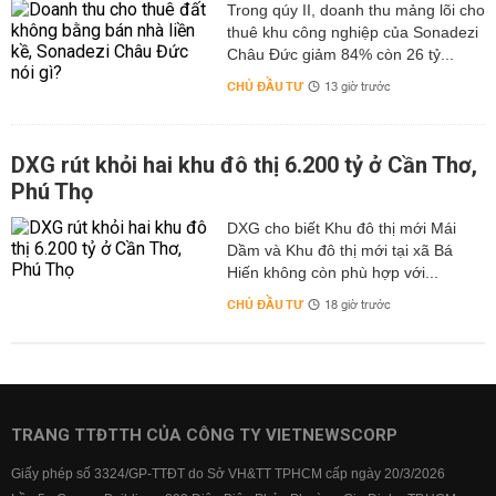
Trong qúy II, doanh thu mảng lõi cho
thuê khu công nghiệp của Sonadezi
Châu Đức giảm 84% còn 26 tỷ...
CHỦ ĐẦU TƯ
13 giờ trước
DXG rút khỏi hai khu đô thị 6.200 tỷ ở Cần Thơ,
Phú Thọ
DXG cho biết Khu đô thị mới Mái
Dầm và Khu đô thị mới tại xã Bá
Hiến không còn phù hợp với...
CHỦ ĐẦU TƯ
18 giờ trước
TRANG TTĐTTH CỦA CÔNG TY VIETNEWSCORP
Giấy phép số 3324/GP-TTĐT do Sở VH&TT TPHCM cấp ngày 20/3/2026