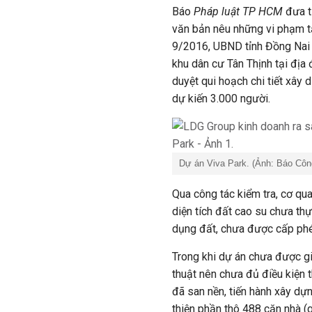
Báo
Pháp luật TP HCM
đưa t
văn bản nêu những vi phạm t
9/2016, UBND tỉnh Đồng Nai 
khu dân cư Tân Thịnh tại địa 
duyệt qui hoạch chi tiết xây 
dự kiến 3.000 người.
Dự án Viva Park. (Ảnh: Báo Cô
Qua công tác kiểm tra, cơ qu
diện tích đất cao su chưa th
dụng đất, chưa được cấp ph
Trong khi dự án chưa được g
thuật nên chưa đủ điều kiện t
đã san nền, tiến hành xây dự
thiện phần thô 488 căn nhà (g