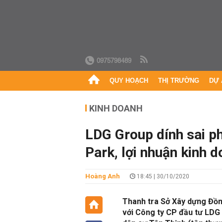
0975798489
QUY HOẠCH
THỊ TRƯỜNG
DỰ 
KINH DOANH
LDG Group dính sai p
Park, lợi nhuận kinh d
Hoàng Anh
18:45 | 30/10/2020
Thanh tra Sở Xây dựng Đồng
với Công ty CP đầu tư LDG