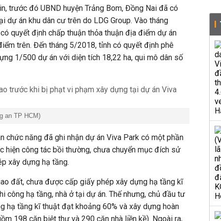
in, trước đó UBND huyện Trảng Bom, Đồng Nai đã có
ại dự án khu dân cư trên do LDG Group. Vào tháng
có quyết định chấp thuận thỏa thuận địa điểm dự án
điểm trên. Đến tháng 5/2018, tỉnh có quyết định phê
dựng 1/500 dự án với diện tích 18,22 ha, qui mô dân số
ng an TP HCM)
an chức năng đã ghi nhận dự án Viva Park có một phần
ực hiện công tác bồi thường, chưa chuyển mục đích sử
ép xây dựng hạ tầng.
iao đất, chưa được cấp giấy phép xây dựng hạ tầng kĩ
hi công hạ tầng, nhà ở tại dự án. Thế nhưng, chủ đầu tư
ng hạ tầng kĩ thuật đạt khoảng 60% và xây dựng hoàn
ồm 198 căn biệt thự và 290 căn nhà liền kề). Ngoài ra,