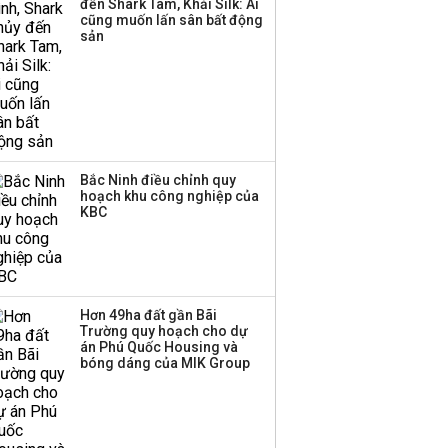
đến Shark Tam, Khải Silk: Ai
công ty khác đã giải thể
cũng muốn lấn sân bất động
sản
Bắc Ninh điều chỉnh quy
hoạch khu công nghiệp của
KBC
Hơn 49ha đất gần Bãi
Trường quy hoạch cho dự
án Phú Quốc Housing và
bóng dáng của MIK Group