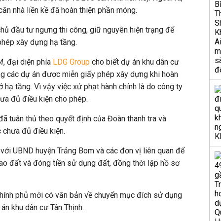
ăn nhà liền kề đã hoàn thiện phần móng.
hủ đầu tư ngưng thi công, giữ nguyên hiện trạng để
phép xây dựng hạ tầng.
M
, đại diện phía
LDG Group
cho biết dự án khu dân cư
ng các dự án được miễn giấy phép xây dựng khi hoàn
ở hạ tầng. Vì vậy việc xử phạt hành chính là do công ty
hưa đủ điều kiện cho phép.
đã tuân thủ theo quyết định của Đoàn thanh tra và
 chưa đủ điều kiện.
 với UBND huyện Trảng Bom và các đơn vị liên quan để
giao đất và đóng tiền sử dụng đất, đồng thời lập hồ sơ
hính phủ mới có văn bản về chuyển mục đích sử dụng
 án khu dân cư Tân Thịnh.