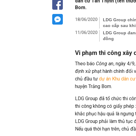
dân cư Tân Thịnh (tên thươ
Bom.
18/06/2020
LDG Group chín
cao cấp sau khi
11/06/2020
LDG Group đang 
đồng
Vi phạm thi công xây
Theo báo
Công an
, ngày 4/9
định xử phạt hành chính đối
chủ đầu tư
dự án Khu dân cư
huyện Trảng Bom.
LDG Group đã tổ chức thi côn
thi công không có giấy phép 
khắc phục hậu quả là ngưng t
LDG Group phải làm thủ tục 
Nếu quá thời hạn trên, chủ đầ