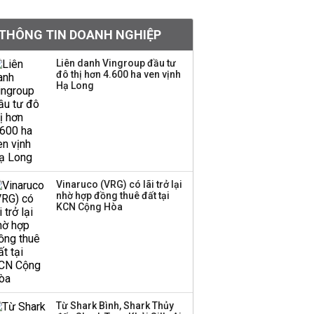
khoản
THÔNG TIN DOANH NGHIỆP
Quy hoạch 4 khu lấn
biển ở Phú Quốc
Liên danh Vingroup đầu tư
đô thị hơn 4.600 ha ven vịnh
Hạ Long
Một thương hiệu thời
trang Việt đóng cửa
sau 5 năm hoạt động,
thanh lý toàn bộ cửa
hàng
Vinaruco (VRG) có lãi trở lại
nhờ hợp đồng thuê đất tại
Dự án Sheraton Phú
KCN Cộng Hòa
Quốc bị buộc chấm dứt
hoạt động
Công ty 100 tỷ của
Huấn Hoa Hồng bỗng
Từ Shark Bình, Shark Thủy
dưng ‘biến mất’, một