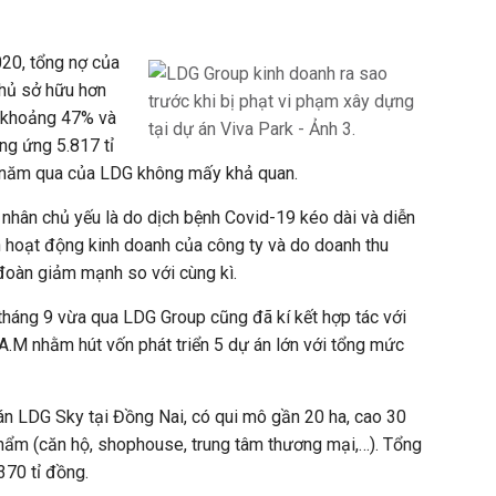
020, tổng nợ của
chủ sở hữu hơn
m khoảng 47% và
ng ứng 5.817 tỉ
 năm qua của LDG không mấy khả quan.
nhân chủ yếu là do dịch bệnh Covid-19 kéo dài và diễn
 hoạt động kinh doanh của công ty và do doanh thu
đoàn giảm mạnh so với cùng kì.
 tháng 9 vừa qua LDG Group cũng đã kí kết hợp tác với
.A.M nhằm hút vốn phát triển 5 dự án lớn với tổng mức
án LDG Sky tại Đồng Nai, có qui mô gần 20 ha, cao 30
hẩm (căn hộ, shophouse, trung tâm thương mại,…). Tổng
370 tỉ đồng.