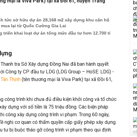
ng mại là Viva Park) tại xã Đồi 61, huyện Trảng
h tức sở hữu dự án 28,168 m2 xây dựng khu căn hộ
 mua lại từ Quốc Cường Gia Lai
triển khai loạt dự án tổng mức đầu tư hơn 12.700 tỉ
 dựng
, Thanh tra Sở Xây dựng Đồng Nai đã ban hành quyết
 với Công ty CP đầu tư LDG (LDG Group – HoSE: LDG) -
 Tân Thịnh
(tên thương mại là Viva Park) tại xã Đồi 61,
g công trình khi chưa đủ điều kiện khởi công và tổ chức
xây dựng với số tiền là 75 triệu đồng. Các biện pháp
hi công xây dựng công trình vi phạm. Trong 60 ngày,
đề nghị cơ quan có thẩm quyền cấp giấy phép xây dựng.
u tư bị buộc tháo gỡ công trình vi phạm theo qui định.