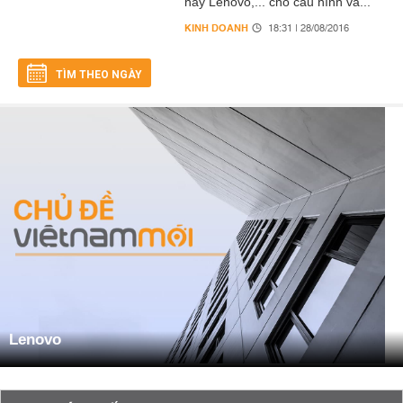
hay Lenovo,... cho cấu hình và...
KINH DOANH
18:31 | 28/08/2016
TÌM THEO NGÀY
Lenovo