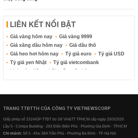
LIÊN KẾT NỔI BẬT
Giá vàng hôm nay
Giá vàng 9999
Giá xăng dầu hôm nay
Giá dầu thô
Giá heo hơi hôm nay
Tỷ giá euro
Tỷ giá USD
Tỷ giá yen Nhật
Tỷ giá vietcombank
Lịch cúp điện
Lãi suất ngân hàng
Lãi suất tiết kiệm
Lãi suất tiền gửi
Lãi suất ngân hàng Agribank
Lãi suất ngân hàng Sacombank
Lãi suất ngân hàng BIDV
TRANG TTĐTTH CỦA CÔNG TY VIETNEWSCORP
Lãi suất ngân hàng Vietinbank
Giấy phép số 3324/GP-TTĐT do Sở VH&TT TPHCM cấp ngày 20/3/2026
Lãi suất ngân hàng Vietcombank
Lầu 5 - Compa Building - 293 Điện Biên Phủ - Phường Gia Định - TP.HCM
Chi nhánh:
Số 5 - Khu 38A Trần Phú - Phường Ba Đình - TP. Hà Nội