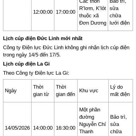
Các thôn
Bảo trì,
R’lơm, K’lót
sửa
12:00:00
17:00:00
thuộc xã
chữa
Đơn Dương
lưới điện
Lịch cúp điện Đức Linh mới nhất
Công ty Điện lực Đức Linh không ghi nhận lịch cúp điện
trong ngày 14/5 đến 17/5.
Lịch cúp điện La Gi
Theo Công ty Điện lực La Gi:
Thời
Thời
Lý do
Ngày
Khu vực
gian từ
gian đến
mất điện
Một phần
đường
Bảo trì,
Nguyễn Chí
sửa
14/05/2026
14:00:00
16:30:00
Thanh
chữa