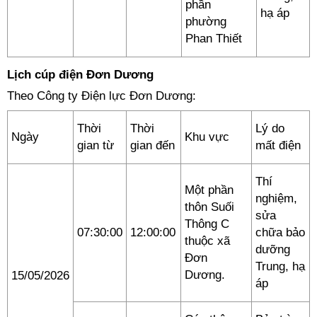
phần
hạ áp
phường
Phan Thiết
Lịch cúp điện Đơn Dương
Theo Công ty Điện lực Đơn Dương:
Thời
Thời
Lý do
Ngày
Khu vực
gian từ
gian đến
mất điện
Thí
Một phần
nghiệm,
thôn Suối
sửa
Thông C
07:30:00
12:00:00
chữa bảo
thuộc xã
dưỡng
Đơn
Trung, hạ
Dương.
15/05/2026
áp