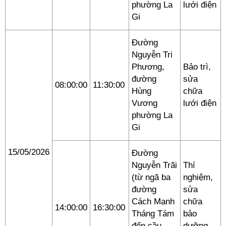
phường La
lưới điện
Gi
Đường
Nguyễn Tri
Phương,
Bảo trì,
đường
sửa
08:00:00
11:30:00
Hùng
chữa
Vương
lưới điện
phường La
Gi
15/05/2026
Đường
Nguyễn Trãi
Thí
(từ ngã ba
nghiệm,
đường
sửa
Cách Mạnh
chữa
14:00:00
16:30:00
Tháng Tám
bảo
đến cầu
dưỡng