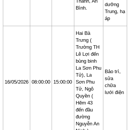
Thành, An
dưỡng
Bình.
Trung, hạ
áp
Hai Bà
Trưng (
Trường TH
Lê Lợi đến
bùng binh
La Sơn Phu
Bảo trì,
Tử), La
sửa
16/05/2026
08:00:00
15:00:00
Sơn Phu
chữa
Tử, Ngô
lưới điện
Quyền (
Hẽm 43
đến đầu
đường
Nguyễn An