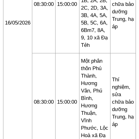
1B, 2A, 2B,
08:30:00
15:00:00
chữa bảo
2C, 2D, 3A,
dưỡng
3B, 4A, 5A,
Trung, hạ
16/05/2026
5B, 5C, 6A,
áp
6Bm7, 8A,
9, 10 xã Đạ
Tẻh
Một phân
thôn Phú
Thành,
Thí
Hương
nghiệm,
Vân, Phú
sửa
Bình,
08:30:00
15:00:00
chữa bảo
Hương
dưỡng
Thuận,
Trung, hạ
Vĩnh
áp
Phước, Lộc
Hoà xã Đạ