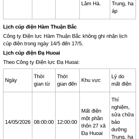
Lâm Hà.
Trung, hạ
áp
Lịch cúp điện Hàm Thuận Bắc
Công ty Điện lực Hàm Thuận Bắc không ghi nhận lịch
cúp điện trong ngày 14/5 đến 17/5.
Lịch cúp điện Đạ Huoai
Theo Công ty Điện lực Đạ Huoai:
Thời
Thời
Lý do
Ngày
Khu vực
gian từ
gian đến
mất điện
Thí
nghiệm,
Mất điện
sửa chữa
một phần
14/05/2026
08:00:00
12:00:00
bảo
thôn 27 xã
dưỡng
Đạ Huoai
Trung, hạ