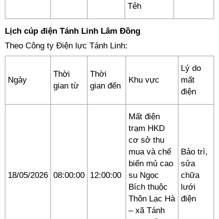
Tẻh
Lịch cúp điện Tánh Linh Lâm Đồng
Theo Công ty Điện lực Tánh Linh:
Lý do
Thời
Thời
Ngày
Khu vực
mất
gian từ
gian đến
điện
Mất điện
trạm HKD
cơ sở thu
mua và chế
Bảo trì,
biến mủ cao
sửa
18/05/2026
08:00:00
12:00:00
su Ngọc
chữa
Bích thuộc
lưới
Thôn Lạc Hà
điện
– xã Tánh