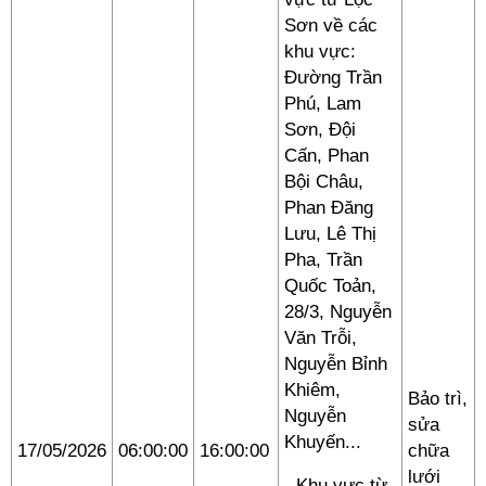
Sơn về các
khu vực:
Đường Trần
Phú, Lam
Sơn, Đội
Cấn, Phan
Bội Châu,
Phan Đăng
Lưu, Lê Thị
Pha, Trần
Quốc Toản,
28/3, Nguyễn
Văn Trỗi,
Nguyễn Bỉnh
Khiêm,
Bảo trì,
Nguyễn
sửa
Khuyến...
17/05/2026
06:00:00
16:00:00
chữa
lưới
- Khu vực từ