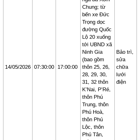
Chung; từ
bến xe Đức
Trọng dọc
đường Quốc
Lộ 20 xuống
tới UBND xã
Ninh Gia
Bảo trì,
(bao gồm
sửa
14/05/2026
07:30:00
17:00:00
thôn 25, 26,
chữa
28, 29, 30,
lưới
31, 32 thôn
điện
K’Nai, P’Ré,
thôn Phú
Trung, thôn
Phú Hoà,
thôn Phú
Lộc, thôn
Phú Tân,