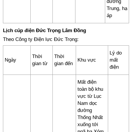
dưỡng
Trung, hạ
áp
Lịch cúp điện Đức Trọng Lâm Đồng
Theo Công ty Điện lực Đức Trọng:
Lý do
Thời
Thời
Ngày
Khu vực
mất
gian từ
gian đến
điện
Mất điện
toàn bộ khu
vực từ Lục
Nam dọc
đường
Thống Nhất
xuống tới
ngã ba Xóm