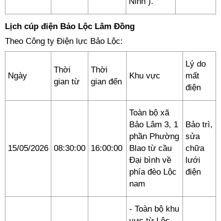
Ninh ).
Lịch cúp điện Bảo Lộc Lâm Đồng
Theo Công ty Điện lực Bảo Lộc:
Lý do
Thời
Thời
Ngày
Khu vực
mất
gian từ
gian đến
điện
Toàn bộ xã
Bảo Lâm 3, 1
Bảo trì,
phần Phường
sửa
15/05/2026
08:30:00
16:00:00
Blao từ cầu
chữa
Đại bình về
lưới
phía đèo Lộc
điện
nam
- Toàn bộ khu
vực từ Lộc