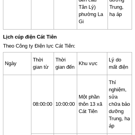
Tân Lý)
Trung,
phường La
hạ áp
Gi
Lịch cúp điện Cát Tiên
Theo Công ty Điện lực Cát Tiên:
Thời
Thời
Lý do
Ngày
Khu vực
gian từ
gian đến
mất điện
Thí
nghiệm,
Một phần
sửa
08:00:00
10:00:00
thôn 13 xã
chữa bảo
Cát Tiên
dưỡng
Trung, hạ
áp