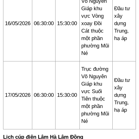
Võ Nguyên
Giáp khu
Đầu tư
vực Vòng
xây
16/05/2026
06:30:00
15:30:00
xoay Đồi
dựng
Cát thuộc
Trung,
một phần
hạ áp
phường Mũi
Né
Trục đường
Võ Nguyên
Đầu tư
Giáp khu
xây
vực Suối
17/05/2026
06:30:00
15:30:00
dựng
Tiên thuộc
Trung,
một phần
hạ áp
phường Mũi
Né
Lịch cúp điện Lâm Hà Lâm Đồng