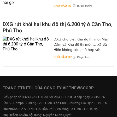
CHỦ ĐẦU TƯ
15 giờ trước
DXG rút khỏi hai khu đô thị 6.200 tỷ ở Cần Thơ,
Phú Thọ
DXG cho biết Khu đô thị mới Mái
Dầm và Khu đô thị mới tại xã Bá
Hiến không còn phù hợp với...
CHỦ ĐẦU TƯ
19 giờ trước
TRANG TTĐTTH CỦA CÔNG TY VIETNEWSCORP
Giấy phép số 3324/GP-TTĐT do Sở VH&TT TPHCM cấp ngày 20/3/2026
Lầu 5 - Compa Building - 293 Điện Biên Phủ - Phường Gia Định - TP.HCM
Chi nhánh:
Số 5 - Khu 38A Trần Phú - Phường Ba Đình - TP. Hà Nội
Chịu trách nhiệm nội dung:
Nguyễn Minh Quyết