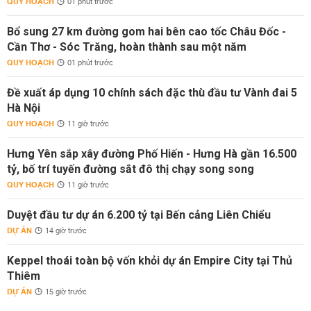
QUY HOẠCH
01 phút trước
Bổ sung 27 km đường gom hai bên cao tốc Châu Đốc -
Cần Thơ - Sóc Trăng, hoàn thành sau một năm
QUY HOẠCH
01 phút trước
Đề xuất áp dụng 10 chính sách đặc thù đầu tư Vành đai 5
Hà Nội
QUY HOẠCH
11 giờ trước
Hưng Yên sắp xây đường Phố Hiến - Hưng Hà gần 16.500
tỷ, bố trí tuyến đường sắt đô thị chạy song song
QUY HOẠCH
11 giờ trước
Duyệt đầu tư dự án 6.200 tỷ tại Bến cảng Liên Chiểu
DỰ ÁN
14 giờ trước
Keppel thoái toàn bộ vốn khỏi dự án Empire City tại Thủ
Thiêm
DỰ ÁN
15 giờ trước