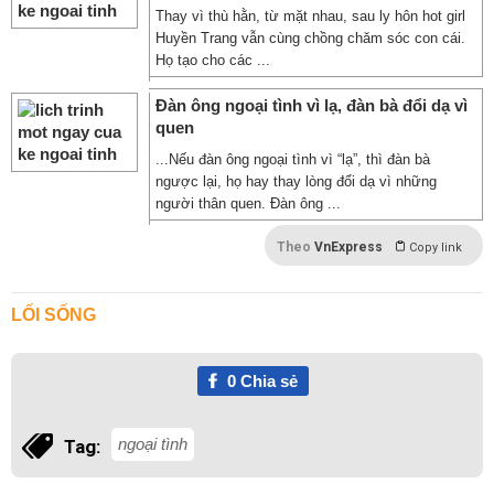
Thay vì thù hằn, từ mặt nhau, sau ly hôn hot girl
Huyền Trang vẫn cùng chồng chăm sóc con cái.
Họ tạo cho các ...
Đàn ông ngoại tình vì lạ, đàn bà đổi dạ vì
quen
...Nếu đàn ông ngoại tình vì “lạ”, thì đàn bà
ngược lại, họ hay thay lòng đổi dạ vì những
người thân quen. Đàn ông ...
Theo
VnExpress
Copy link
LỐI SỐNG
0
Chia sẻ
ngoại tình
Tag: