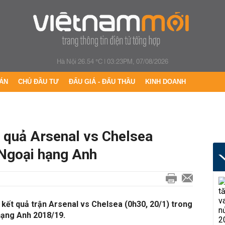
Hà Nội 26.54 °C
|
03:23PM, 07/08/2026
ÁN
CHỦ ĐẦU TƯ
ĐẤU GIÁ - ĐẤU THẦU
KINH DOANH
t quả Arsenal vs Chelsea
 Ngoại hạng Anh
p kết quả trận Arsenal vs Chelsea (0h30, 20/1) trong
hạng Anh 2018/19.