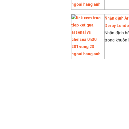
Nhận định Ar
Derby London
Nhận định bó
trong khuôn 
Arsenal vs Chelsea, trực tiế
xem Arsenal vs Chelsea, trực
vs Chelsea, kênh phát Arsena
Arsenal vs Chelsea, bàn thắ