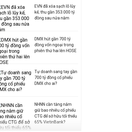
EVN đã xóa sạch lỗ lũy
kế, thu gần 353.000 tỷ
đồng sau nửa năm
DMX hút gần 700 tỷ
đồng vốn ngoại trong
phiên thứ hai lên HOSE
Tự doanh sang tay gần
700 tỷ đồng cổ phiếu
DMX cho ai?
NHNN cần tăng nắm
giữ bao nhiêu cổ phiếu
CTG để sở hữu tối thiểu
65% VietinBank?