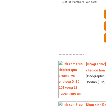
------------------
[Infographic
chép có hóa
[Infographic
Jordan (18h,
Nhận định Re