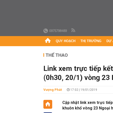
0975798489
QUY HOẠCH
THỊ TRƯỜNG
DỰ 
THỂ THAO
Link xem trực tiếp kế
(0h30, 20/1) vòng 23
Vượng Phát
17:02 | 19/01/2019
Cập nhật link xem trực tiế
khuôn khổ vòng 23 Ngoại 