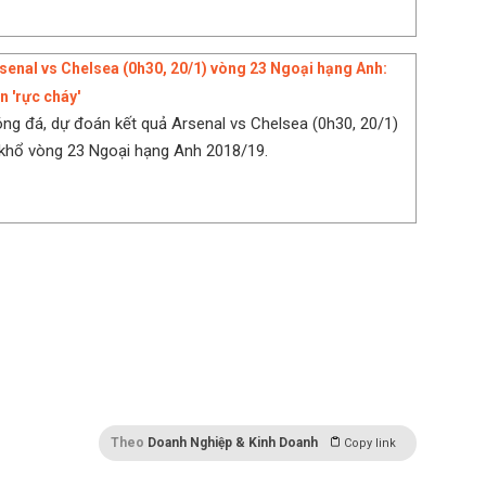
senal vs Chelsea (0h30, 20/1) vòng 23 Ngoại hạng Anh:
 'rực cháy'
ng đá, dự đoán kết quả Arsenal vs Chelsea (0h30, 20/1)
khổ vòng 23 Ngoại hạng Anh 2018/19.
p Arsenal vs Chelsea, link xem Arsenal vs Chelsea, kênh
 tiếp bóng đá Arsenal vs Chelsea, kênh chiếu Arsenal
l vs Chelsea, kết quả Arsenal vs Chelsea, video
ng Arsenal vs Chelsea
Theo
Doanh Nghiệp & Kinh Doanh
Copy link