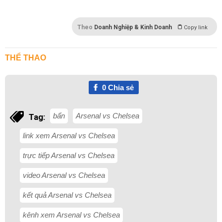
thắng Arsenal vs Chelsea
Theo
Doanh Nghiệp & Kinh Doanh
Copy link
THỂ THAO
0
Chia sẻ
bẩn
Arsenal vs Chelsea
Tag:
link xem Arsenal vs Chelsea
trực tiếp Arsenal vs Chelsea
video Arsenal vs Chelsea
kết quả Arsenal vs Chelsea
kênh xem Arsenal vs Chelsea