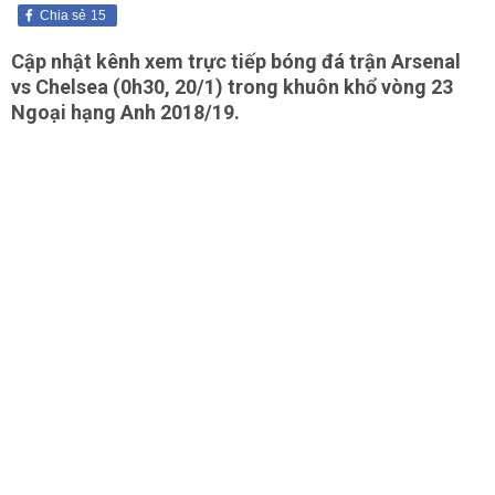
Chia sẻ
15
Cập nhật kênh xem trực tiếp bóng đá trận Arsenal
vs Chelsea (0h30, 20/1) trong khuôn khổ vòng 23
Ngoại hạng Anh 2018/19.