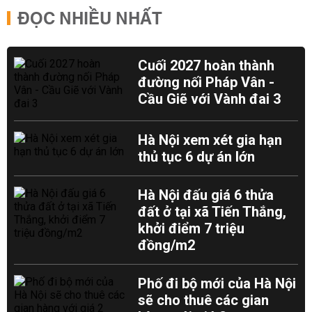
ĐỌC NHIỀU NHẤT
Cuối 2027 hoàn thành
đường nối Pháp Vân -
Cầu Giẽ với Vành đai 3
Hà Nội xem xét gia hạn
thủ tục 6 dự án lớn
Hà Nội đấu giá 6 thửa
đất ở tại xã Tiến Thắng,
khởi điểm 7 triệu
đồng/m2
Phố đi bộ mới của Hà Nội
sẽ cho thuê các gian