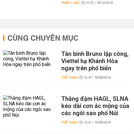
PHÁP LUẬT
01:07 | 16/12/2018
CÙNG CHUYÊN MỤC
Tân binh Bruno lập công,
Viettel hạ Khánh Hòa
ngay trên phố biển
THỂ THAO
15:47 | 16/06/2019
Thắng đậm HAGL, SLNA
kéo dài cơn ác mộng của
các ngôi sao phố Núi
THỂ THAO
15:41 | 16/06/2019