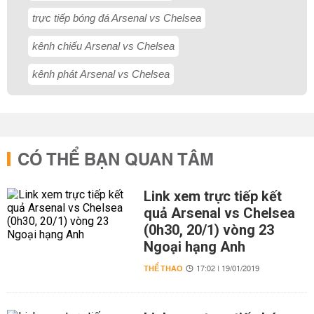
trực tiếp bóng đá Arsenal vs Chelsea
kênh chiếu Arsenal vs Chelsea
kênh phát Arsenal vs Chelsea
CÓ THỂ BẠN QUAN TÂM
Link xem trực tiếp kết
quả Arsenal vs Chelsea
(0h30, 20/1) vòng 23
Ngoại hạng Anh
THỂ THAO
17:02 | 19/01/2019