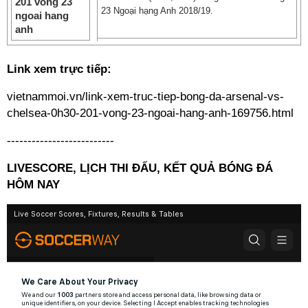
23 Ngoại hạng Anh 2018/19.
Link xem trực tiếp:
vietnammoi.vn/link-xem-truc-tiep-bong-da-arsenal-vs-
chelsea-0h30-201-vong-23-ngoai-hang-anh-169756.html
--------------------------
LIVESCORE, LỊCH THI ĐẤU, KẾT QUẢ BÓNG ĐÁ
HÔM NAY