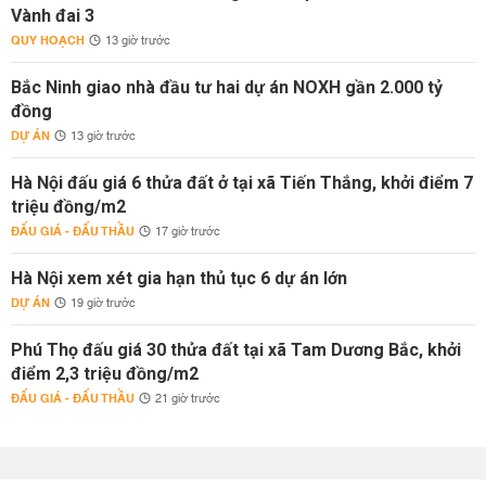
Vành đai 3
QUY HOẠCH
13 giờ trước
Bắc Ninh giao nhà đầu tư hai dự án NOXH gần 2.000 tỷ
đồng
DỰ ÁN
13 giờ trước
Hà Nội đấu giá 6 thửa đất ở tại xã Tiến Thắng, khởi điểm 7
triệu đồng/m2
ĐẤU GIÁ - ĐẤU THẦU
17 giờ trước
Hà Nội xem xét gia hạn thủ tục 6 dự án lớn
DỰ ÁN
19 giờ trước
Phú Thọ đấu giá 30 thửa đất tại xã Tam Dương Bắc, khởi
điểm 2,3 triệu đồng/m2
ĐẤU GIÁ - ĐẤU THẦU
21 giờ trước