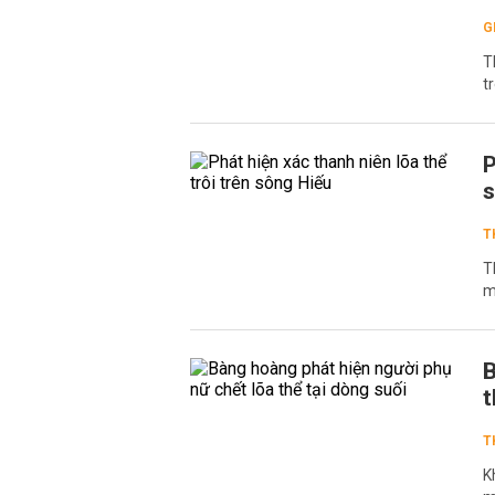
G
T
t
P
s
T
T
m
B
t
T
K