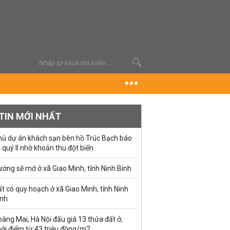
TIN MỚI NHẤT
hủ dự án khách sạn bên hồ Trúc Bạch báo
i quý II nhờ khoản thu đột biến
ờng sẽ mở ở xã Giao Minh, tỉnh Ninh Bình
t có quy hoạch ở xã Giao Minh, tỉnh Ninh
ình
àng Mai, Hà Nội đấu giá 13 thửa đất ở,
hởi điểm từ 43 triệu đồng/m2