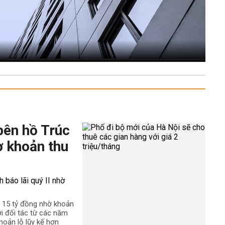
bên hồ Trúc
ờ khoản thu
n 15 tỷ đồng nhờ khoản
ới đối tác từ các năm
hoản lỗ lũy kế hơn