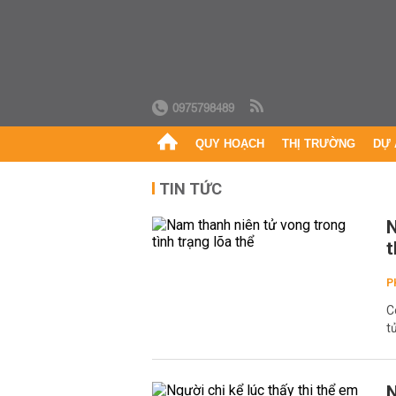
0975798489
QUY HOẠCH
THỊ TRƯỜNG
DỰ 
TIN TỨC
N
t
P
C
t
N