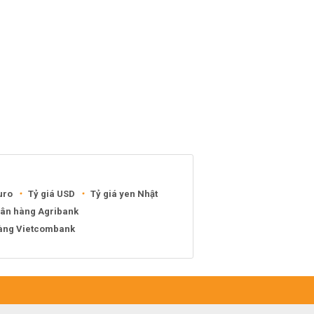
uro
Tỷ giá USD
Tỷ giá yen Nhật
gân hàng Agribank
hàng Vietcombank