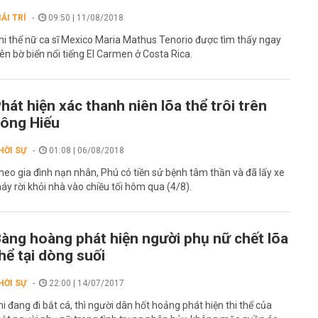
IẢI TRÍ
09:50 | 11/08/2018
hi thể nữ ca sĩ Mexico Maria Mathus Tenorio được tìm thấy ngay
rên bờ biển nổi tiếng El Carmen ở Costa Rica.
hát hiện xác thanh niên lõa thể trôi trên
ông Hiếu
HỜI SỰ
01:08 | 06/08/2018
heo gia đình nạn nhân, Phú có tiền sử bệnh tâm thần và đã lấy xe
áy rời khỏi nhà vào chiều tối hôm qua (4/8).
àng hoàng phát hiện người phụ nữ chết lõa
hể tại dòng suối
HỜI SỰ
22:00 | 14/07/2017
hi đang đi bắt cá, thì người dân hốt hoảng phát hiện thi thể của