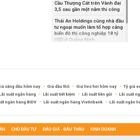
Cầu Thượng Cát trên Vành đai
3,5 sau gần một năm thi công
Thái An Holdings cùng nhà đầu
tư ngoại muốn làm tổ hợp cảng
biển đô thị công nghiệp 18 tỷ
USD ở Quảng Ninh
Bắc Ninh giao nhà đầu tư hai
dự án NOXH gần 2.000 tỷ đồng
iá xăng dầu hôm nay
Giá dầu thô
Giá heo hơi hôm nay
Tỷ giá e
Lãi suất ngân hàng
Lãi suất tiết kiệm
Lãi suất tiền gửi
Lãi suất n
uất ngân hàng BIDV
Lãi suất ngân hàng Vietinbank
Lãi suất ngân 
ÁN
CHỦ ĐẦU TƯ
ĐẤU GIÁ - ĐẤU THẦU
KINH DOANH