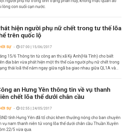
ột người phụ nữ trong tình trạng phân hủy, không mặc quần áo
ại lòng con suối cạn nước.
hát hiện người phụ nữ chết trong tư thế lõa
hể trên quốc lộ
HỜI SỰ
07:00 | 15/06/2017
áng 15/6 Thông tin từ công an thị xã Kỳ Anh(Hà Tĩnh) cho biết
rên địa bàn vừa phát hiện một thi thể của người phụ nữ chết trong
rạng thái loã thể nằm ngay giữa ngã ba giao nhau giữa QL1A và...
ông an Hưng Yên thông tin về vụ thanh
iên chết lõa thể dưới chân cầu
HỜI SỰ
02:55 | 24/05/2017
BND tỉnh Hưng Yên đã tổ chức khen thưởng nóng cho ban chuyên
n vụ nam thanh niên tử vong lõa thể dưới chân cầu Thuần Xuyên
ôm 22/5 vừa qua.