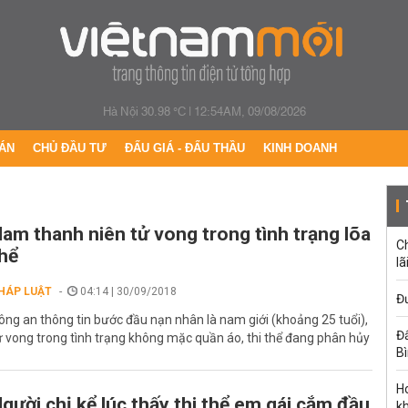
Hà Nội 30.98 °C
|
12:54AM, 09/08/2026
ÁN
CHỦ ĐẦU TƯ
ĐẤU GIÁ - ĐẤU THẦU
KINH DOANH
am thanh niên tử vong trong tình trạng lõa
C
hể
lã
HÁP LUẬT
04:14 | 30/09/2018
Đư
ông an thông tin bước đầu nạn nhân là nam giới (khoảng 25 tuổi),
Đấ
ử vong trong tình trạng không mặc quần áo, thi thể đang phân hủy
B
Ho
gười chị kể lúc thấy thi thể em gái cắm đầu
k