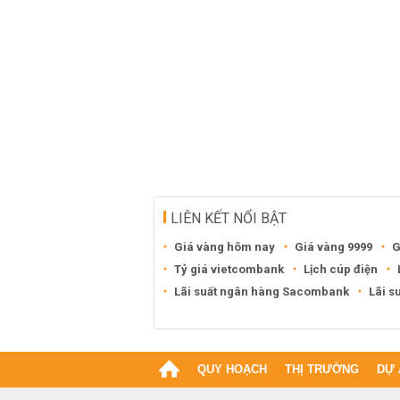
LIÊN KẾT NỔI BẬT
Giá vàng hôm nay
Giá vàng 9999
G
Tỷ giá vietcombank
Lịch cúp điện
Lãi suất ngân hàng Sacombank
Lãi s
QUY HOẠCH
THỊ TRƯỜNG
DỰ 