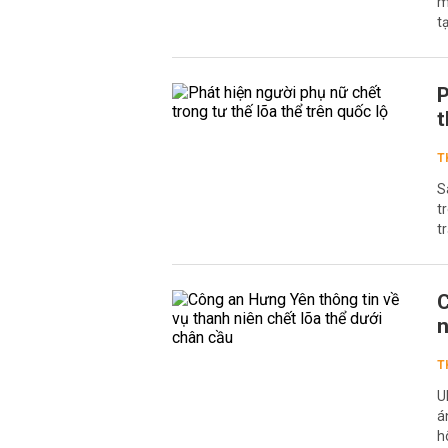
m
t
P
t
T
S
t
t
C
n
T
U
á
h