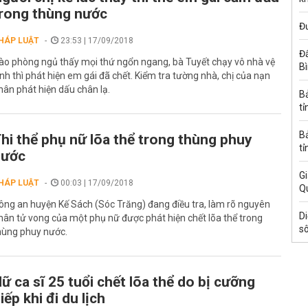
rong thùng nước
Đ
HÁP LUẬT
23:53 | 17/09/2018
Đấ
ào phòng ngủ thấy mọi thứ ngổn ngang, bà Tuyết chạy vô nhà vệ
B
inh thì phát hiện em gái đã chết. Kiểm tra tường nhà, chị của nạn
hân phát hiện dấu chân lạ.
B
tỉ
B
hi thể phụ nữ lõa thể trong thùng phuy
tỉ
nước
Gi
HÁP LUẬT
00:03 | 17/09/2018
Q
ông an huyện Kế Sách (Sóc Trăng) đang điều tra, làm rõ nguyên
Di
hân tử vong của một phụ nữ được phát hiện chết lõa thể trong
s
hùng phuy nước.
ữ ca sĩ 25 tuổi chết lõa thể do bị cưỡng
iếp khi đi du lịch