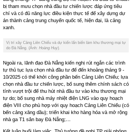
bị tham mưu chọn nhà đầu tư chiến lược đáp ứng tiêu
chí và có đủ năng lực điều kiện thực tế để xây dựng dự
án thành cảng trung chuyển quốc tế, hiện đại, là cảng
xanh.
Vị trí xây Cảng Liên Chiểu và dự kiến lấn biển làm khu thương mại tự
do Đà Nẵng. (Ảnh:
Hoàng Huy
).
Ngoài ra, lãnh đạo Đà Nẵng kiến nghị rút ngắn các trình
tự thủ tục lựa chọn nhà đầu tư để đến khoảng tháng 9 -
10/2025 có thể khởi công phần bến Cảng Liên Chiểu; lựa
chọn nhà đầu tư chiến lược, bổ sung thêm chính sách có
tính vượt trội để thu hút nhà đầu tư vào khu thương mại
tự do; bổ sung nhà máy nhiệt điện LNG vào quy hoạch
điện VIII cho phù hợp với quy hoạch Cảng Liên Chiểu (có
bến cảng xăng dầu); triển khai kho hàng hóa và mở rộng
nhà ga T1 sân bay Đà Nẵng;…
Kết luận buổi làm việc, Thủ tướng đề nghị TP giải phóng