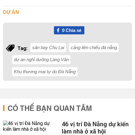
DỰ ÁN
0
Chia sẻ
sân bay Chu Lai
cảng liên chiểu đà nẵng
Tag:
dự án nghỉ dưỡng Làng Vân
Khu thương mại tự do Đà Nẵng
CÓ THỂ BẠN QUAN TÂM
46 vị trí Đà Nẵng dự kiến
làm nhà ở xã hội