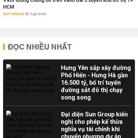
9 km tường chống ồn trên Vành đai 3 xuyên khu đô thị TP
HCM
QUY HOẠCH
3 giờ trước
ĐỌC NHIỀU NHẤT
Hưng Yên sắp xây đường
Phố Hiến - Hưng Hà gần
16.500 tỷ, bố trí tuyến
đường sắt đô thị chạy
song song
Đại diện Sun Group kiến
nghị cho phép kế thừa
nghĩa vụ tài chính khi
chuyển nhượng dự án