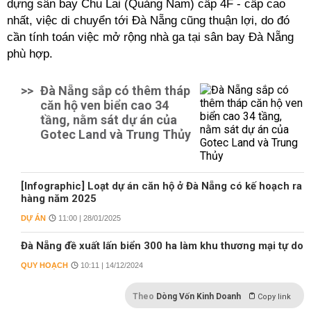
dựng sân bay Chu Lai (Quảng Nam) cấp 4F - cấp cao
nhất, việc di chuyển tới Đà Nẵng cũng thuận lợi, do đó
cần tính toán việc mở rộng nhà ga tại sân bay Đà Nẵng
phù hợp.
>>
Đà Nẵng sắp có thêm tháp
căn hộ ven biển cao 34
tầng, nằm sát dự án của
Gotec Land và Trung Thủy
[Infographic] Loạt dự án căn hộ ở Đà Nẵng có kế hoạch ra
hàng năm 2025
DỰ ÁN
11:00 | 28/01/2025
Đà Nẵng đề xuất lấn biển 300 ha làm khu thương mại tự do
QUY HOẠCH
10:11 | 14/12/2024
Theo
Dòng Vốn Kinh Doanh
Copy link