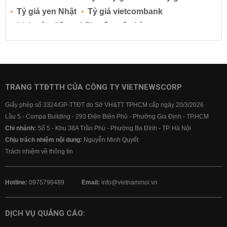
Tỷ giá yen Nhật
Tỷ giá vietcombank
Lịch cúp điện
Lãi suất ngân hàng
Lãi suất tiết kiệm
Lãi suất tiền gửi
Lãi suất ngân hàng Agribank
Lãi suất ngân hàng Sacombank
Lãi suất ngân hàng BIDV
TRANG TTĐTTH CỦA CÔNG TY VIETNEWSCORP
Lãi suất ngân hàng Vietinbank
Giấy phép số 3324/GP-TTĐT do Sở VH&TT TPHCM cấp ngày 20/3/2026
Lãi suất ngân hàng Vietcombank
Lầu 5 - Compa Building - 293 Điện Biên Phủ - Phường Gia Định - TP.HCM
Chi nhánh:
Số 5 - Khu 38A Trần Phú - Phường Ba Đình - TP. Hà Nội
Chịu trách nhiệm nội dung:
Nguyễn Minh Quyết
Trách nhiệm về thông tin
Hotline:
0975798489
Email:
info@vietnammoi.vn
DỊCH VỤ QUẢNG CÁO: