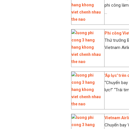
phi công làm
...
Phi công Vie
Thứ trưởng B
Vietnam Airli
'Áp lực' trên
“Chuyến bay 
lực!” “Trái t
Vietnam Airline
Chuyến bay V