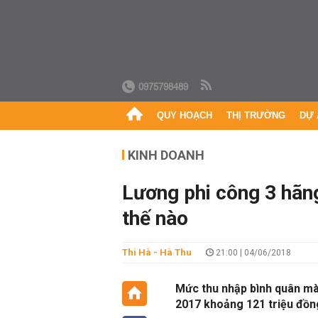
0975798489
QUY HOẠCH
THỊ TRƯỜNG
DỰ 
KINH DOANH
Lương phi công 3 hãn
thế nào
Thi Hà - Hà Thu
21:00 | 04/06/2018
Mức thu nhập bình quân mà
2017 khoảng 121 triệu đồng,