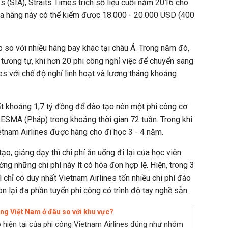
s (SIA), Straits Times trích số liệu cuối năm 2016 cho
của hãng này có thể kiếm được 18.000 - 20.000 USD (400
 so với nhiều hãng bay khác tại châu Á. Trong năm đó,
 tương tự, khi hơn 20 phi công nghỉ việc để chuyển sang
nes với chế độ nghỉ linh hoạt và lương tháng khoảng
ất khoảng 1,7 tỷ đồng để đào tạo nên một phi công cơ
ESMA (Pháp) trong khoảng thời gian 72 tuần. Trong khi
ietnam Airlines được hãng cho đi học 3 - 4 năm.
ạo, giảng dạy thì chi phí ăn uống đi lại của học viên
ng những chi phí này ít có hóa đơn hợp lệ. Hiện, trong 3
 chỉ có duy nhất Vietnam Airlines tốn nhiều chi phí đào
n lại đa phần tuyển phi công có trình độ tay nghề sẵn.
ng Việt Nam ở đâu so với khu vực?
 hiện tại của phi công Vietnam Airlines đúng như nhóm