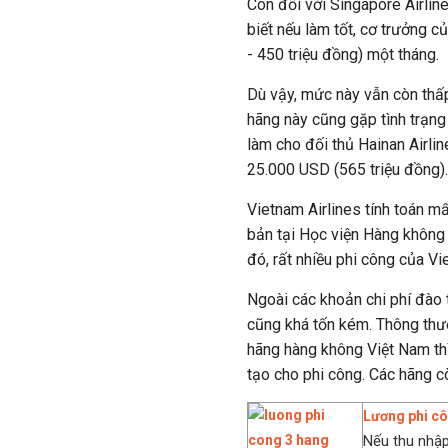
Còn đối với Singapore Airline
biết nếu làm tốt, cơ trưởng 
- 450 triệu đồng) một tháng.
Dù vậy, mức này vẫn còn thấp
hãng này cũng gặp tình trạng
làm cho đối thủ Hainan Airli
25.000 USD (565 triệu đồng).
Vietnam Airlines tính toán m
bản tại Học viện Hàng không 
đó, rất nhiều phi công của V
Ngoài các khoản chi phí đào t
cũng khá tốn kém. Thông thườ
hãng hàng không Việt Nam thì
tạo cho phi công. Các hãng cò
Lương phi cô
Nếu thu nhập