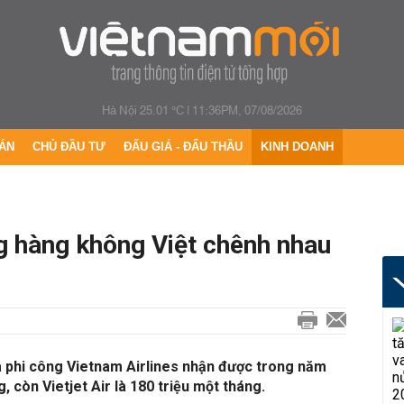
Hà Nội 25.01 °C
|
11:36PM, 07/08/2026
ÁN
CHỦ ĐẦU TƯ
ĐẤU GIÁ - ĐẤU THẦU
KINH DOANH
g hàng không Việt chênh nhau
 phi công Vietnam Airlines nhận được trong năm
 còn Vietjet Air là 180 triệu một tháng.