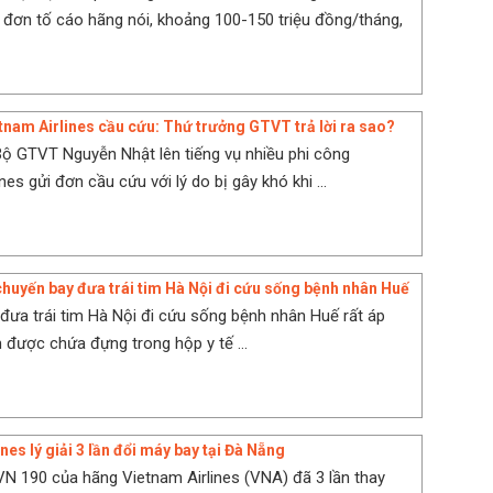
 đơn tố cáo hãng nói, khoảng 100-150 triệu đồng/tháng,
tnam Airlines cầu cứu: Thứ trưởng GTVT trả lời ra sao?
ộ GTVT Nguyễn Nhật lên tiếng vụ nhiều phi công
nes gửi đơn cầu cứu với lý do bị gây khó khi ...
 chuyến bay đưa trái tim Hà Nội đi cứu sống bệnh nhân Huế
đưa trái tim Hà Nội đi cứu sống bệnh nhân Huế rất áp
im được chứa đựng trong hộp y tế ...
s lý giải 3 lần đổi máy bay tại Đà Nẵng
N 190 của hãng Vietnam Airlines (VNA) đã 3 lần thay