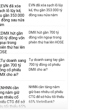
EVN đã xóa sạch lỗ lũy
kế, thu gần 353.000 tỷ
đồng sau nửa năm
DMX hút gần 700 tỷ
đồng vốn ngoại trong
phiên thứ hai lên HOSE
Tự doanh sang tay gần
700 tỷ đồng cổ phiếu
DMX cho ai?
NHNN cần tăng nắm
giữ bao nhiêu cổ phiếu
CTG để sở hữu tối thiểu
65% VietinBank?