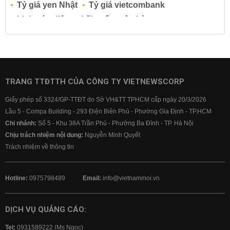
Tỷ giá yen Nhật
Tỷ giá vietcombank
Lịch cúp điện
Lãi suất ngân hàng
Lãi suất tiết kiệm
Lãi suất tiền gửi
Lãi suất ngân hàng Agribank
Lãi suất ngân hàng Sacombank
Lãi suất ngân hàng BIDV
TRANG TTĐTTH CỦA CÔNG TY VIETNEWSCORP
Lãi suất ngân hàng Vietinbank
Giấy phép số 3324/GP-TTĐT do Sở VH&TT TPHCM cấp ngày 20/3/2026
Lãi suất ngân hàng Vietcombank
Lầu 5 - Compa Building - 293 Điện Biên Phủ - Phường Gia Định - TP.HCM
Chi nhánh:
Số 5 - Khu 38A Trần Phú - Phường Ba Đình - TP. Hà Nội
Chịu trách nhiệm nội dung:
Nguyễn Minh Quyết
Trách nhiệm về thông tin
Hotline:
0975798489
Email:
info@vietnammoi.vn
DỊCH VỤ QUẢNG CÁO:
Tel:
0931589222 (Ms Ngọc)