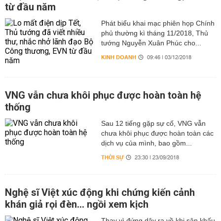
từ đầu năm
Phát biểu khai mạc phiên họp Chính
phủ thường kì tháng 11/2018, Thủ
tướng Nguyễn Xuân Phúc cho...
KINH DOANH
09:46 | 03/12/2018
VNG vẫn chưa khôi phục được hoàn toàn hệ
thống
Sau 12 tiếng gặp sự cố, VNG vẫn
chưa khôi phục được hoàn toàn các
dịch vụ của mình, bao gồm...
THỜI SỰ
23:30 | 23/09/2018
Nghệ sĩ Việt xúc động khi chứng kiến cảnh
khán giả rọi đèn... ngồi xem kịch
Thay vì đứng dậy ra về khi sân khấu