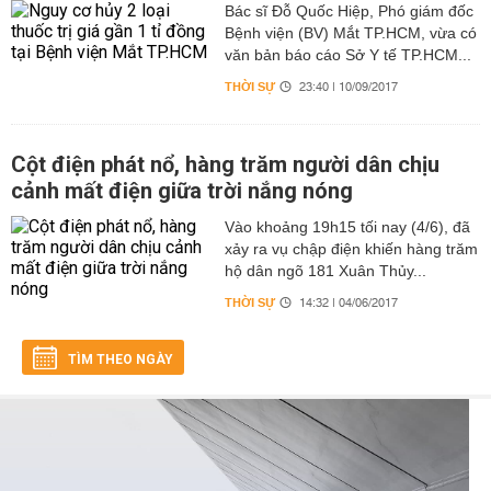
Bác sĩ Đỗ Quốc Hiệp, Phó giám đốc
Bệnh viện (BV) Mắt TP.HCM, vừa có
văn bản báo cáo Sở Y tế TP.HCM...
THỜI SỰ
23:40 | 10/09/2017
Cột điện phát nổ, hàng trăm người dân chịu
cảnh mất điện giữa trời nắng nóng
Vào khoảng 19h15 tối nay (4/6), đã
xảy ra vụ chập điện khiến hàng trăm
hộ dân ngõ 181 Xuân Thủy...
THỜI SỰ
14:32 | 04/06/2017
TÌM THEO NGÀY