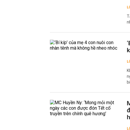
L
T
n
‘
k
L
K
n
b
M
đ
h
L