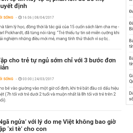
uyết định
Đ
ỐI SỐNG
16:06 | 08/04/2017
Đấ
hà tâm lý học, đồng thời là tác giả của 15 cuốn sách làm cha mẹ -
B
arl Pickhardt, đã từng nói rằng: "Trẻ thiếu tự tin sẽ miễn cưỡng khi
rải nghiệm những điều mới mẻ, mang tính thử thách vì sợ bị...
B
tỉ
B
ập cho trẻ tự ngủ sớm chỉ với 3 bước đơn
tỉ
iản
Gi
ỐI SỐNG
03:00 | 24/03/2017
Q
ho bé vào giường vào một giờ cố định, khi trẻ bắt đầu có dấu hiệu
Di
ệt (7h tối với trẻ dưới 2 tuổi và muộn nhất là 8h tối với trẻ trên 2
s
ổi).
Ngã ngửa’ với lý do mẹ Việt không bao giờ
ập ‘xi tè’ cho con