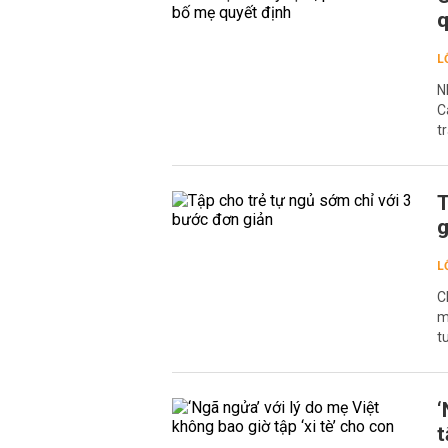
q
L
N
C
t
T
g
L
C
m
tu
‘
t