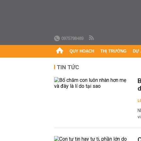
0975798489
QUY HOẠCH
THỊ TRƯỜNG
DỰ 
TIN TỨC
B
d
L
N
v
C