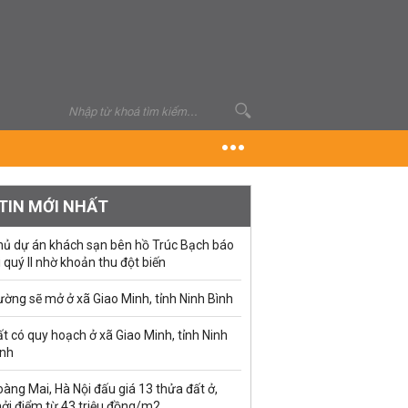
TIN MỚI NHẤT
hủ dự án khách sạn bên hồ Trúc Bạch báo
i quý II nhờ khoản thu đột biến
ờng sẽ mở ở xã Giao Minh, tỉnh Ninh Bình
t có quy hoạch ở xã Giao Minh, tỉnh Ninh
ình
àng Mai, Hà Nội đấu giá 13 thửa đất ở,
hởi điểm từ 43 triệu đồng/m2