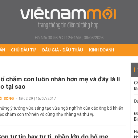
Hà Nội 30.98 °C
|
12:54AM, 09/08/2026
ÁN
CHỦ ĐẦU TƯ
ĐẤU GIÁ - ĐẤU THẦU
KINH DOANH
ố chăm con luôn nhàn hơn mẹ và đây là lí
C
o tại sao
lã
ỐI SỐNG
02:29 | 15/07/2017
Đư
hững ý tưởng vừa sáng tạo vừa ngộ nghĩnh của các ông bố khiến
Đấ
iệc chăm con trở nên vô cùng nhẹ nhàng và thú vị.
B
Ho
on tự tin hay tự ti, phần lớn do bố mẹ
k