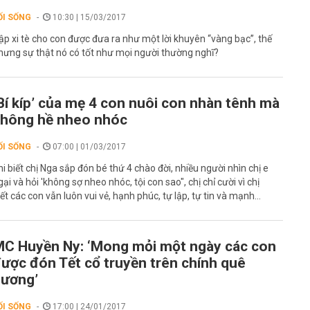
ỐI SỐNG
10:30 | 15/03/2017
ập xi tè cho con được đưa ra như một lời khuyên “vàng bạc”, thế
hưng sự thật nó có tốt như mọi người thường nghĩ?
Bí kíp’ của mẹ 4 con nuôi con nhàn tênh mà
hông hề nheo nhóc
ỐI SỐNG
07:00 | 01/03/2017
hi biết chị Nga sắp đón bé thứ 4 chào đời, nhiều người nhìn chị e
gại và hỏi 'không sợ nheo nhóc, tội con sao", chị chỉ cười vì chị
iết các con vẫn luôn vui vẻ, hạnh phúc, tự lập, tự tin và mạnh...
C Huyền Ny: ‘Mong mỏi một ngày các con
ược đón Tết cổ truyền trên chính quê
ương’
ỐI SỐNG
17:00 | 24/01/2017