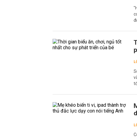
"
c
đ
T
p
L
S
v
t
M
d
L
C