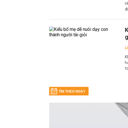
n
đ
K
g
L
K
h
t
TÌM THEO NGÀY