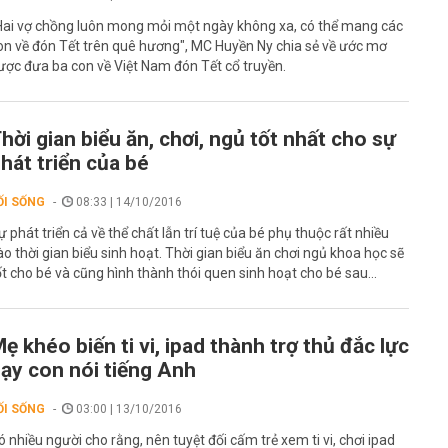
Hai vợ chồng luôn mong mỏi một ngày không xa, có thể mang các
on về đón Tết trên quê hương", MC Huyền Ny chia sẻ về ước mơ
ược đưa ba con về Việt Nam đón Tết cổ truyền.
hời gian biểu ăn, chơi, ngủ tốt nhất cho sự
hát triển của bé
ỐI SỐNG
08:33 | 14/10/2016
ự phát triển cả về thể chất lẫn trí tuệ của bé phụ thuộc rất nhiều
ào thời gian biểu sinh hoạt. Thời gian biểu ăn chơi ngủ khoa học sẽ
ốt cho bé và cũng hình thành thói quen sinh hoạt cho bé sau...
ẹ khéo biến ti vi, ipad thành trợ thủ đắc lực
ạy con nói tiếng Anh
ỐI SỐNG
03:00 | 13/10/2016
ó nhiều người cho rằng, nên tuyệt đối cấm trẻ xem ti vi, chơi ipad