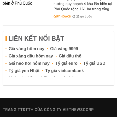
hướng quy hoạch 4 khu lấn biển tại
Phú Quốc rộng 161 ha trong tổng...
QUY HOẠCH
22 giờ trước
LIÊN KẾT NỔI BẬT
Giá vàng hôm nay
Giá vàng 9999
Giá xăng dầu hôm nay
Giá dầu thô
Giá heo hơi hôm nay
Tỷ giá euro
Tỷ giá USD
Tỷ giá yen Nhật
Tỷ giá vietcombank
Lịch cúp điện
Lãi suất ngân hàng
Lãi suất tiết kiệm
Lãi suất tiền gửi
Lãi suất ngân hàng Agribank
Lãi suất ngân hàng Sacombank
Lãi suất ngân hàng BIDV
TRANG TTĐTTH CỦA CÔNG TY VIETNEWSCORP
Lãi suất ngân hàng Vietinbank