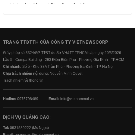
Lịch cúp điện
Lãi suất ngân hàng
Lãi suất tiết kiệm
Lãi suất tiền gửi
Lãi suất ngân hàng Agribank
Lãi suất ngân hàng Sacombank
Lãi suất ngân hàng BIDV
TRANG TTĐTTH CỦA CÔNG TY VIETNEWSCORP
Lãi suất ngân hàng Vietinbank
Giấy phép số 3324/GP-TTĐT do Sở VH&TT TPHCM cấp ngày 20/3/2026
Lãi suất ngân hàng Vietcombank
Lầu 5 - Compa Building - 293 Điện Biên Phủ - Phường Gia Định - TP.HCM
Chi nhánh:
Số 5 - Khu 38A Trần Phú - Phường Ba Đình - TP. Hà Nội
Chịu trách nhiệm nội dung:
Nguyễn Minh Quyết
Trách nhiệm về thông tin
Hotline:
0975798489
Email:
info@vietnammoi.vn
DỊCH VỤ QUẢNG CÁO:
Tel:
0931589222 (Ms Ngọc)
Email:
quangcao@vietnammoi.vn