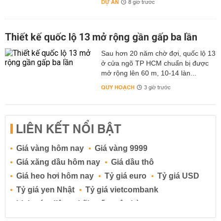
DỰ ÁN
8 giờ trước
Thiết kế quốc lộ 13 mở rộng gần gấp ba lần
Sau hơn 20 năm chờ đợi, quốc lộ 13
ở cửa ngõ TP HCM chuẩn bị được
mở rộng lên 60 m, 10-14 làn...
QUY HOẠCH
3 giờ trước
LIÊN KẾT NỔI BẬT
Giá vàng hôm nay
Giá vàng 9999
Giá xăng dầu hôm nay
Giá dầu thô
Giá heo hơi hôm nay
Tỷ giá euro
Tỷ giá USD
Tỷ giá yen Nhật
Tỷ giá vietcombank
Lịch cúp điện
Lãi suất ngân hàng
Lãi suất tiết kiệm
Lãi suất tiền gửi