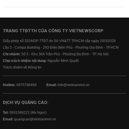
TRANG TTĐTTH CỦA CÔNG TY VIETNEWSCORP
Giấy phép số 3324/GP-TTĐT do Sở VH&TT TPHCM cấp ngày 20/3/2026
Lầu 5 - Compa Building - 293 Điện Biên Phủ - Phường Gia Định - TP.HCM
Chi nhánh:
Số 5 - Khu 38A Trần Phú - Phường Ba Đình - TP. Hà Nội
Chịu trách nhiệm nội dung:
Nguyễn Minh Quyết
Trách nhiệm về thông tin
Hotline:
0975798489
Email:
info@vietnammoi.vn
DỊCH VỤ QUẢNG CÁO:
Tel:
0931589222 (Ms Ngọc)
Email:
quangcao@vietnammoi.vn