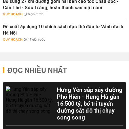
Bổ sung 27 km đường gom hai bên cao tốc Châu Đốc -
Cần Thơ - Sóc Trăng, hoàn thành sau một năm
QUY HOẠCH
6 giờ trước
Đề xuất áp dụng 10 chính sách đặc thù đầu tư Vành đai 5
Hà Nội
QUY HOẠCH
17 giờ trước
ĐỌC NHIỀU NHẤT
Hưng Yên sắp xây đường
Phố Hiến - Hưng Hà gần
16.500 tỷ, bố trí tuyến
đường sắt đô thị chạy
song song